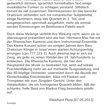
gedanklich dünnen, sprachlich formelhaften Text einige
musikalische Funken zu schlagen verstand. Stilistisch
kommt da viel zusammen: Reminiszenzen an das barocke
Oratorium verbinden sich mit romantischer Subjektivität,
einige Nummern, etwa das Quartett im 2. Teil, sind
ausgesprochen opernhaft ausgeführt, mehr als einmal
werden Erinnerungen an Beethovens
Fidelio
wach.
Doch diese Melange verfehlt ihre Wirkung nicht, wenn sie so
überzeugend präsentiert wird wie hier. Hermann Max hat mit
der Rheinischen Kantorei und dem Instrumental-Ensemble
Das Kleine Konzert schon vor einigen Jahren dem Ries-
Oratorium
Könige in Israel
einen starken Achtungserfolg
errungen (cpo 777 221-2). Auch diesmal legt er sich ins
Zeug, als gelte es, einen Händel des 19. Jahrhunderts zu
entdecken. Die Rheinische Kantorei, die hier den
Hauptanteil der Musik zu bestreiten hat, setzt auf vokale
Prachtentfaltung mehr als auf markante Textgestaltung, und
das 40-köpfige Orchester, unterstützt durch die Akustik der
Klosterbasilika Knechtsteden, bläst mit Pauken und
Trompeten wie zum Jüngsten Gericht. Unter den
Vokalsolisten, die ein homogenes Quartett bilden, fällt der
schlanke, helle Bass von Markus Flaig besonders positiv
auf.
Ekkehard Pluta [07.05.2013]
Anzeige