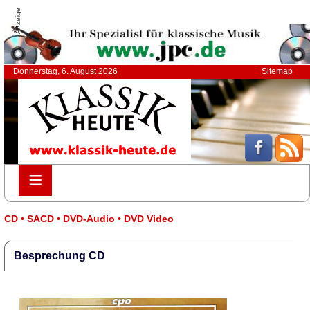
Anzeige
Donnerstag, 6. August 2026
Sitemap
≡
≡
CD • SACD • DVD-Audio • DVD Video
Besprechung CD