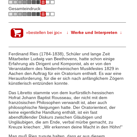
Gesamteindruck:
»bestellen bei jpc«
↓ Werke und Interpreten ↓
Ferdinand Ries (1784-1838), Schüler und lange Zeit
Mitarbeiter Ludwig van Beethovens, hatte schon einige
Erfahrung als Dirigent und Komponist, als er von den
Veranstaltern des Niederrheinischen Musikfestes 1829 in
Aachen den Auftrag für ein Oratorium enthielt. Es war eine
Herausforderung, für die er sich nach anfänglichem Zögern
künstlerisch entzünden konnte.
Das Libretto stammte von dem kurfürstlich-hessischen
Hofrat Johann Baptist Rousseau, der nicht mit dem
französischen Philosophen verwandt ist, aber auch
philosophische Neigungen hatte. Der Oratorientext, der
keine eigentliche Handlung enthält, ist ein fast
abendfüllender Diskurs zwischen Gläubigen und
Ungläubigen, die am Ende, verbal mürbe gemacht, zu
Kreuze kriechen: „Wir erkennen deine Macht in den Höhn!“
Man muß Ries zugute halten, dass er aus diesem