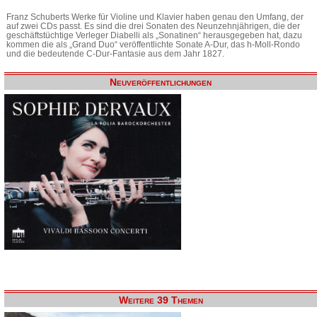
Franz Schuberts Werke für Violine und Klavier haben genau den Umfang, der
auf zwei CDs passt. Es sind die drei Sonaten des Neunzehnjährigen, die der
geschäftstüchtige Verleger Diabelli als „Sonatinen“ herausgegeben hat, dazu
kommen die als „Grand Duo“ veröffentlichte Sonate A-Dur, das h-Moll-Rondo
und die bedeutende C-Dur-Fantasie aus dem Jahr 1827.
Neuveröffentlichungen
Weitere 39 Themen