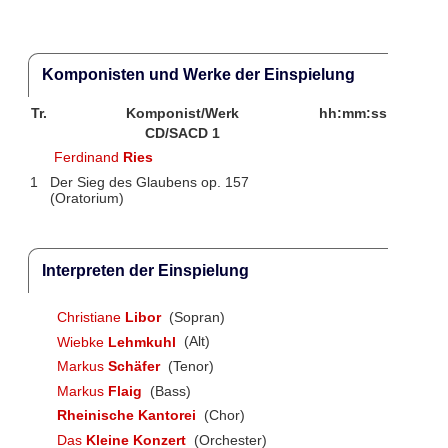
Komponisten und Werke der Einspielung
Tr.
Komponist/Werk
hh:mm:ss
CD/SACD 1
Ferdinand
Ries
1
Der Sieg des Glaubens op. 157
(Oratorium)
Interpreten der Einspielung
Christiane
Libor
(Sopran)
Wiebke
Lehmkuhl
(Alt)
Markus
Schäfer
(Tenor)
Markus
Flaig
(Bass)
Rheinische Kantorei
(Chor)
Das
Kleine Konzert
(Orchester)