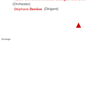
(Orchester)
Stéphane
Denève
(Dirigent)
▲
Anzeige