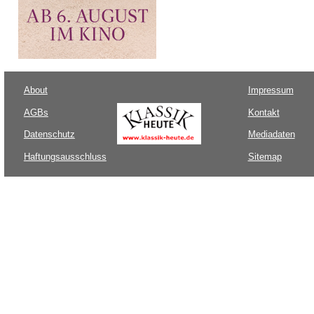
About
Impressum
AGBs
Kontakt
Datenschutz
Mediadaten
Haftungsausschluss
Sitemap