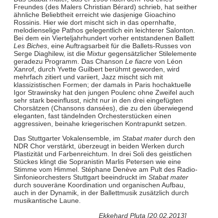
Freundes (des Malers Christian Bérard) schrieb, hat seither
ähnliche Beliebtheit erreicht wie dasjenige Gioachino
Rossinis. Hier wie dort mischt sich in das opernhafte,
melodienselige Pathos gelegentlich ein leichterer Salonton.
Bei dem ein Vierteljahrhundert vorher entstandenen Ballett
Les Biches
, eine Auftragsarbeit für die Ballets-Russes von
Serge Diaghilew, ist die Mixtur gegensätzlicher Stilelemente
geradezu Programm. Das Chanson
Le fiacre
von Léon
Xanrof, durch Yvette Guilbert berühmt geworden, wird
mehrfach zitiert und variiert, Jazz mischt sich mit
klassizistischen Formen; der damals in Paris hochaktuelle
Igor Strawinsky hat den jungen Poulenc ohne Zweifel auch
sehr stark beeinflusst, nicht nur in den drei eingefügten
Chorsätzen (Chansons dansées), die zu den überwiegend
eleganten, fast tändelnden Orchesterstücken einen
aggressiven, beinahe kriegerischen Kontrapunkt setzen.
Das Stuttgarter Vokalensemble, im
Stabat mater
durch den
NDR Chor verstärkt, überzeugt in beiden Werken durch
Plastizität und Farbenreichtum. In drei Soli des geistlichen
Stückes klingt die Sopranistin Marlis Petersen wie eine
Stimme vom Himmel. Stéphane Denève am Pult des Radio-
Sinfonieorchesters Stuttgart beeindruckt im
Stabat mater
durch souveräne Koordination und organischen Aufbau,
auch in der Dynamik, in der Ballettmusik zusätzlich durch
musikantische Laune.
Ekkehard Pluta [20.02.2013]