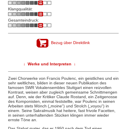
Klangqualität:
Gesamteindruck:
Bezug über Direktlink
↓ Werke und Interpreten ↓
Zwei Chorwerke von Francis Poulenc, ein geistliches und ein
sehr weltliches, bilden in dieser neuen Publikation des
famosen SWR Vokalensembles Stuttgart einen reizvollen
Kontrast, weisen aber zugleich gemeinsame Schnittmengen
auf. Denn, wie der Kritiker Claude Rostand, ein Zeitgenosse
des Komponisten, einmal feststellte, war Poulenc in seinen
Arbeiten stets Mönch („moine“) und Strolch („voyou“) in
einem. Seine Sakralmusik hat heitere, fast frivole Facetten,
in seinen unterhaltenden Stücken klingen immer wieder
ernste Töne an.
Das
Stabat mater,
das er 1950 nach dem Tod eines