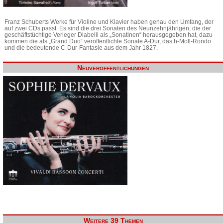
Franz Schuberts Werke für Violine und Klavier haben genau den Umfang, der
auf zwei CDs passt. Es sind die drei Sonaten des Neunzehnjährigen, die der
geschäftstüchtige Verleger Diabelli als „Sonatinen“ herausgegeben hat, dazu
kommen die als „Grand Duo“ veröffentlichte Sonate A-Dur, das h-Moll-Rondo
und die bedeutende C-Dur-Fantasie aus dem Jahr 1827.
Neuveröffentlichungen
Weitere 39 Themen