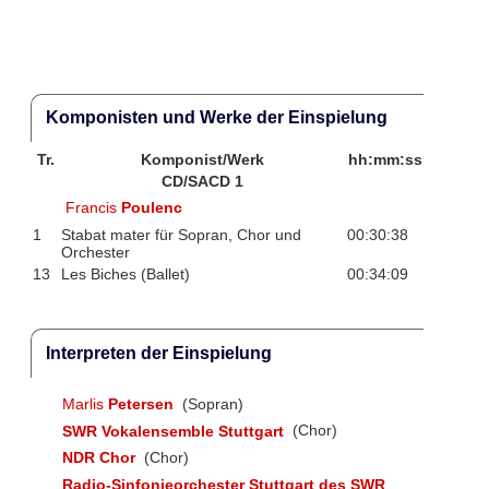
Komponisten und Werke der Einspielung
Tr.
Komponist/Werk
hh:mm:ss
CD/SACD 1
Francis
Poulenc
1
Stabat mater für Sopran, Chor und
00:30:38
Orchester
13
Les Biches (Ballet)
00:34:09
Interpreten der Einspielung
Marlis
Petersen
(Sopran)
SWR Vokalensemble Stuttgart
(Chor)
NDR Chor
(Chor)
Radio-Sinfonieorchester Stuttgart des SWR