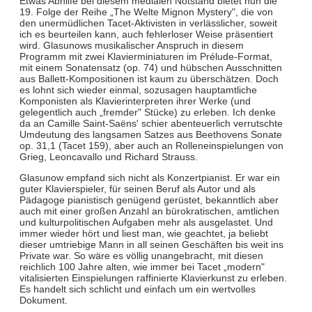
Etwas Abhilfe bei diesem medialen Notstand bietet nun die
19. Folge der Reihe „The Welte Mignon Mystery", die von
den unermüdlichen Tacet-Aktivisten in verlässlicher, soweit
ich es beurteilen kann, auch fehlerloser Weise präsentiert
wird. Glasunows musikalischer Anspruch in diesem
Programm mit zwei Klavierminiaturen im Prélude-Format,
mit einem Sonatensatz (op. 74) und hübschen Ausschnitten
aus Ballett-Kompositionen ist kaum zu überschätzen. Doch
es lohnt sich wieder einmal, sozusagen hauptamtliche
Komponisten als Klavierinterpreten ihrer Werke (und
gelegentlich auch „fremder" Stücke) zu erleben. Ich denke
da an Camille Saint-Saëns' schier abenteuerlich verrutschte
Umdeutung des langsamen Satzes aus Beethovens Sonate
op. 31,1 (Tacet 159), aber auch an Rolleneinspielungen von
Grieg, Leoncavallo und Richard Strauss.
Glasunow empfand sich nicht als Konzertpianist. Er war ein
guter Klavierspieler, für seinen Beruf als Autor und als
Pädagoge pianistisch genügend gerüstet, bekanntlich aber
auch mit einer großen Anzahl an bürokratischen, amtlichen
und kulturpolitischen Aufgaben mehr als ausgelastet. Und
immer wieder hört und liest man, wie geachtet, ja beliebt
dieser umtriebige Mann in all seinen Geschäften bis weit ins
Private war. So wäre es völlig unangebracht, mit diesen
reichlich 100 Jahre alten, wie immer bei Tacet „modern"
vitalisierten Einspielungen raffinierte Klavierkunst zu erleben.
Es handelt sich schlicht und einfach um ein wertvolles
Dokument.