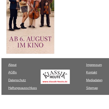
About
Impressum
AGBs
Kontakt
Datenschutz
Mediadaten
Haftungsausschluss
Sitemap