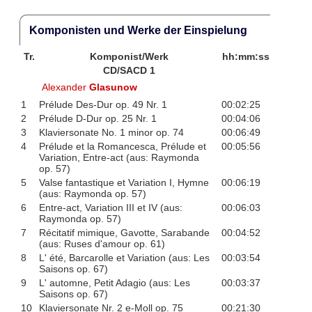
Komponisten und Werke der Einspielung
Tr.
Komponist/Werk
hh:mm:ss
CD/SACD 1
Alexander
Glasunow
1
Prélude Des-Dur op. 49 Nr. 1
00:02:25
2
Prélude D-Dur op. 25 Nr. 1
00:04:06
3
Klaviersonate No. 1 minor op. 74
00:06:49
4
Prélude et la Romancesca, Prélude et
00:05:56
Variation, Entre-act (aus: Raymonda
op. 57)
5
Valse fantastique et Variation I, Hymne
00:06:19
(aus: Raymonda op. 57)
6
Entre-act, Variation III et IV (aus:
00:06:03
Raymonda op. 57)
7
Récitatif mimique, Gavotte, Sarabande
00:04:52
(aus: Ruses d'amour op. 61)
8
L' été, Barcarolle et Variation (aus: Les
00:03:54
Saisons op. 67)
9
L' automne, Petit Adagio (aus: Les
00:03:37
Saisons op. 67)
10
Klaviersonate Nr. 2 e-Moll op. 75
00:21:30