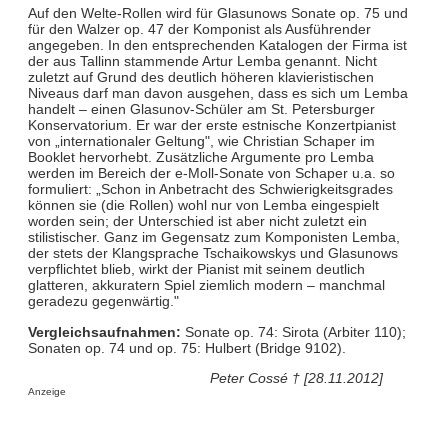
Auf den Welte-Rollen wird für Glasunows Sonate op. 75 und
für den Walzer op. 47 der Komponist als Ausführender
angegeben. In den entsprechenden Katalogen der Firma ist
der aus Tallinn stammende Artur Lemba genannt. Nicht
zuletzt auf Grund des deutlich höheren klavieristischen
Niveaus darf man davon ausgehen, dass es sich um Lemba
handelt – einen Glasunov-Schüler am St. Petersburger
Konservatorium. Er war der erste estnische Konzertpianist
von „internationaler Geltung", wie Christian Schaper im
Booklet hervorhebt. Zusätzliche Argumente pro Lemba
werden im Bereich der e-Moll-Sonate von Schaper u.a. so
formuliert: „Schon in Anbetracht des Schwierigkeitsgrades
können sie (die Rollen) wohl nur von Lemba eingespielt
worden sein; der Unterschied ist aber nicht zuletzt ein
stilistischer. Ganz im Gegensatz zum Komponisten Lemba,
der stets der Klangsprache Tschaikowskys und Glasunows
verpflichtet blieb, wirkt der Pianist mit seinem deutlich
glatteren, akkuratern Spiel ziemlich modern – manchmal
geradezu gegenwärtig."
Vergleichsaufnahmen:
Sonate op. 74: Sirota (Arbiter 110);
Sonaten op. 74 und op. 75: Hulbert (Bridge 9102).
Peter Cossé † [28.11.2012]
Anzeige