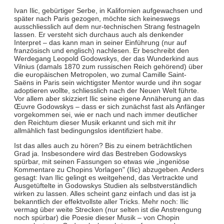
Ivan Ilic, gebürtiger Serbe, in Kalifornien aufgewachsen und
später nach Paris gezogen, möchte sich keineswegs
ausschliesslich auf dem nur-technischen Strang festnageln
lassen. Er versteht sich durchaus auch als denkender
Interpret – das kann man in seiner Einführung (nur auf
französisch und englisch) nachlesen. Er beschreibt den
Werdegang Leopold Godowskys, der das Wunderkind aus
Vilnius (damals 1870 zum russischen Reich gehörend) über
die europäischen Metropolen, wo zumal Camille Saint-
Saëns in Paris sein wichtigster Mentor wurde und ihn sogar
adoptieren wollte, schliesslich nach der Neuen Welt führte.
Vor allem aber skizziert Ilic seine eigene Annäherung an das
Œuvre Godowskys – dass er sich zunächst fast als Anfänger
vorgekommen sei, wie er nach und nach immer deutlicher
den Reichtum dieser Musik erkannt und sich mit ihr
allmählich fast bedingungslos identifiziert habe.
Ist das alles auch zu hören? Bis zu einem beträchtlichen
Grad ja. Insbesondere wird das Bestreben Godowskys
spürbar, mit seinen Fassungen so etwas wie „ingeniöse
Kommentare zu Chopins Vorlagen" (Ilic) abzugeben. Anders
gesagt: Ivan Ilic gelingt es weitgehend, das Vertrackte und
Ausgetüftelte in Godowskys Studien als selbstverständlich
wirken zu lassen. Alles scheint ganz einfach und das ist ja
bekanntlich der effektvollste aller Tricks. Mehr noch: Ilic
vermag über weite Strecken (nur selten ist die Anstrengung
noch spürbar) die Poesie dieser Musik – von Chopin