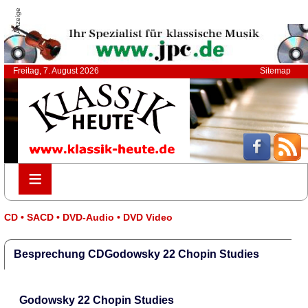
Anzeige
Freitag, 7. August 2026
Sitemap
≡
≡
CD • SACD • DVD-Audio • DVD Video
Besprechung CDGodowsky 22 Chopin Studies
Godowsky 22 Chopin Studies