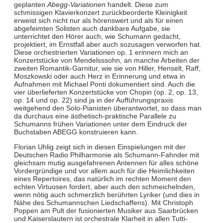
geplanten
Abegg-Variationen
handelt. Diese zum
schmissigen Klavierkonzert zurückbeorderte Kleinigkeit
erweist sich nicht nur als hörenswert und als für einen
abgefeimten Solisten auch dankbare Aufgabe, sie
unterrichtet den Hörer auch, wie Schumann gedacht,
projektiert, im Ernstfall aber auch sozusagen verworfen hat.
Diese orchestrierten Variationen op. 1 erinnern mich an
Konzertstücke von Mendelsssohn, an manche Arbeiten der
zweiten Romantik-Garnitur, wie sie von Hiller, Henselt, Raff,
Moszkowski oder auch Herz in Erinnerung und etwa in
Aufnahmen mit Michael Ponti dokumentiert sind. Auch die
vier überlieferten Konzertstücke von Chopin (op. 2, op. 13,
op. 14 und op. 22) sind ja in der Aufführungspraxis
weitgehend den Solo-Pianisten überantwortet, so dass man
da durchaus eine ästhetisch-praktische Parallele zu
Schumanns frühen Variationen unter dem Eindruck der
Buchstaben ABEGG konstruieren kann.
Florian Uhlig zeigt sich in diesen Einspielungen mit der
Deutschen Radio Philharmonie als Schumann-Fahnder mit
gleichsam mutig ausgefahrenen Antennen für alles schöne
Vordergründige und vor allem auch für die Heimlichkeiten
eines Repertoires, das natürlich im rechten Moment den
echten Virtuosen fordert, aber auch den schmeichelnden,
wenn nötig auch schmerzlich berührten Lyriker (und dies in
Nähe des Schumannschen Liedschaffens). Mit Christoph
Poppen am Pult der fusionierten Musiker aus Saarbrücken
und Kaiserslautern ist orchestrale Klarheit in allen Tutti-