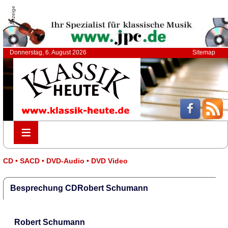
Anzeige
Donnerstag, 6. August 2026
Sitemap
≡
≡
CD • SACD • DVD-Audio • DVD Video
Besprechung CDRobert Schumann
Robert Schumann