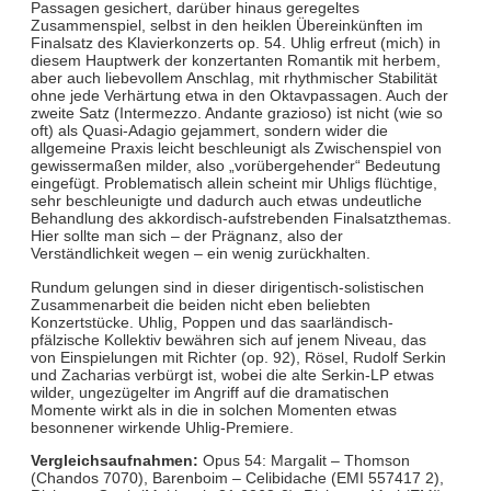
Passagen gesichert, darüber hinaus geregeltes
Zusammenspiel, selbst in den heiklen Übereinkünften im
Finalsatz des Klavierkonzerts op. 54. Uhlig erfreut (mich) in
diesem Hauptwerk der konzertanten Romantik mit herbem,
aber auch liebevollem Anschlag, mit rhythmischer Stabilität
ohne jede Verhärtung etwa in den Oktavpassagen. Auch der
zweite Satz (Intermezzo. Andante grazioso) ist nicht (wie so
oft) als Quasi-Adagio gejammert, sondern wider die
allgemeine Praxis leicht beschleunigt als Zwischenspiel von
gewissermaßen milder, also „vorübergehender“ Bedeutung
eingefügt. Problematisch allein scheint mir Uhligs flüchtige,
sehr beschleunigte und dadurch auch etwas undeutliche
Behandlung des akkordisch-aufstrebenden Finalsatzthemas.
Hier sollte man sich – der Prägnanz, also der
Verständlichkeit wegen – ein wenig zurückhalten.
Rundum gelungen sind in dieser dirigentisch-solistischen
Zusammenarbeit die beiden nicht eben beliebten
Konzertstücke. Uhlig, Poppen und das saarländisch-
pfälzische Kollektiv bewähren sich auf jenem Niveau, das
von Einspielungen mit Richter (op. 92), Rösel, Rudolf Serkin
und Zacharias verbürgt ist, wobei die alte Serkin-LP etwas
wilder, ungezügelter im Angriff auf die dramatischen
Momente wirkt als in die in solchen Momenten etwas
besonnener wirkende Uhlig-Premiere.
Vergleichsaufnahmen:
Opus 54: Margalit – Thomson
(Chandos 7070), Barenboim – Celibidache (EMI 557417 2),