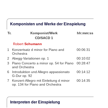
Komponisten und Werke der Einspielung
Tr.
Komponist/Werk
hh:mm:ss
CD/SACD 1
Robert
Schumann
1
Konzertsatz d minor for Piano and
00:06:31
Orchestra
2
Abegg-Variationen op. 1
00:10:02
3
Piano Concerto a minor op. 54 for Piano
00:28:47
and Orchestra
6
Introduktion und Allegro appassionato
00:14:12
G-Dur op. 92
7
Konzert-Allegro mit Einleitung d minor
00:14:35
op. 134 for Piano and Orchestra
Interpreten der Einspielung