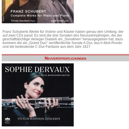
Franz Schuberts Werke für Violine und Klavier haben genau den Umfang, der
auf zwei CDs passt. Es sind die drei Sonaten des Neunzehnjährigen, die der
geschäftstüchtige Verleger Diabelli als „Sonatinen“ herausgegeben hat, dazu
kommen die als „Grand Duo“ veröffentlichte Sonate A-Dur, das h-Moll-Rondo
und die bedeutende C-Dur-Fantasie aus dem Jahr 1827.
Neuveröffentlichungen