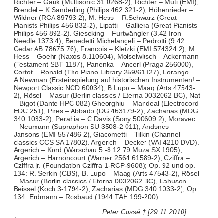
Richter – Gauk (Multisonic 31 0268-2), Richter – Muti (EMI),
Brendel – K.Sanderling (Philips 462 321-2), Höhenrieder –
Wildner (RCA 89793 2), M. Hess – R.Schwarz (Great
Pianists Philips 456 832-2), Lipatti – Galliera (Great Pianists
Philips 456 892-2), Gieseking – Furtwängler (3.42 Iron
Needle 1373.4), Benedetti Michelangeli – Pedrotti (9.42
Cedar AB 78675.76), Francois – Kletzki (EMI 574324 2), M.
Hess – Goehr (Naxos 8.110604), Moiseiwitsch – Ackermann
(Testament SBT 1187), Panenka – Ancerl (Praga 256000),
Cortot – Ronald (The Piano Library 259/61 í27), Lorango –
A.Newman (Ersteinspielung auf historischen Instrumenten! –
Newport Classic NCD 60034), B.Lupo – Maag (Arts 47543-
2), Rösel – Masur (Berlin classics / Eterna 0032062 BC), Nat
– Bigot (Dante HPC 082),Gheorghiu – Mandeal (Electrocord
EDC 251), Pires – Abbado (DG 463179-2), Zacharias (MDG
340 1033-2), Perahia – C.Davis (Sony 500609 2), Moravec
– Neumann (Supraphon SU 3508-2 011), Andsnes –
Jansons (EMI 557486 2), Giacometti – Tilkin (Channel
classics CCS SA 17802), Argerich – Decker (VAI 4210 DVD),
Argerich – Kord (Warschau 5.-8.12.79 Muza SX 1905),
Argerich – Harnoncourt (Warner 2564 61589-2), Cziffra –
Cziffra jr. (Foundation Cziffra 1-RCP-9608); Op. 92 und op.
134: R. Serkin (CBS), B. Lupo – Maag (Arts 47543-2), Rösel
– Masur (Berlin classics / Eterna 0032062 BC), Lahusen –
Beissel (Koch 3-1794-2), Zacharias (MDG 340 1033-2); Op.
134: Erdmann – Rosbaud (1944 TAH 199-200).
Peter Cossé † [29.11.2010]