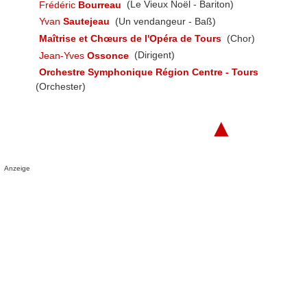
Frédéric
Bourreau
(Le Vieux Noël - Bariton)
Yvan
Sautejeau
(Un vendangeur - Baß)
Maîtrise et Chœurs de l'Opéra de Tours
(Chor)
Jean-Yves
Ossonce
(Dirigent)
Orchestre Symphonique Région Centre - Tours
(Orchester)
▲
Anzeige