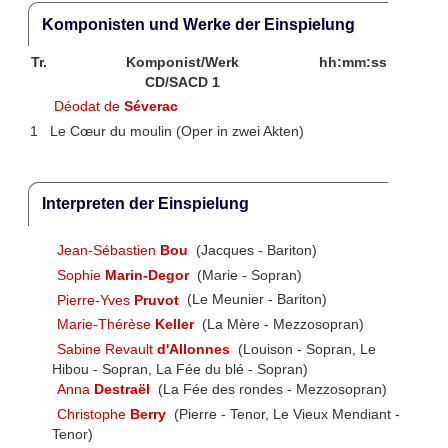
Komponisten und Werke der Einspielung
Tr.
Komponist/Werk
hh:mm:ss
CD/SACD 1
Déodat de
Séverac
1
Le Cœur du moulin (Oper in zwei Akten)
Interpreten der Einspielung
Jean-Sébastien
Bou
(Jacques - Bariton)
Sophie
Marin-Degor
(Marie - Sopran)
Pierre-Yves
Pruvot
(Le Meunier - Bariton)
Marie-Thérèse
Keller
(La Mère - Mezzosopran)
Sabine Revault
d'Allonnes
(Louison - Sopran, Le
Hibou - Sopran, La Fée du blé - Sopran)
Anna
Destraël
(La Fée des rondes - Mezzosopran)
Christophe
Berry
(Pierre - Tenor, Le Vieux Mendiant -
Tenor)