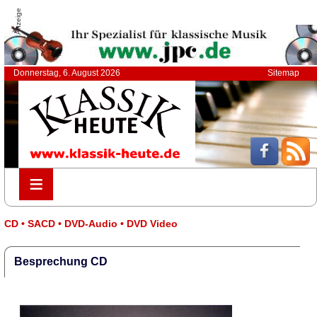
Anzeige
Donnerstag, 6. August 2026
Sitemap
≡
≡
CD • SACD • DVD-Audio • DVD Video
Besprechung CD