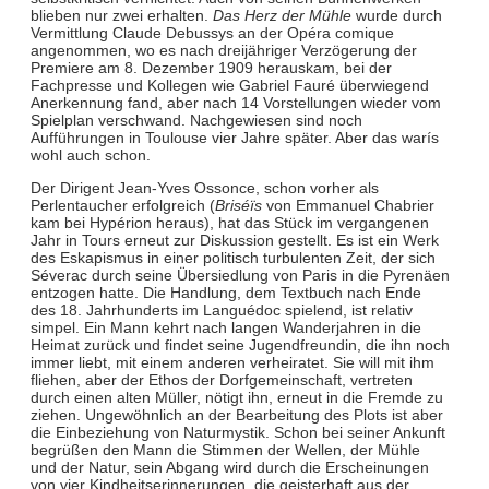
blieben nur zwei erhalten.
Das Herz der Mühle
wurde durch
Vermittlung Claude Debussys an der Opéra comique
angenommen, wo es nach dreijähriger Verzögerung der
Premiere am 8. Dezember 1909 herauskam, bei der
Fachpresse und Kollegen wie Gabriel Fauré überwiegend
Anerkennung fand, aber nach 14 Vorstellungen wieder vom
Spielplan verschwand. Nachgewiesen sind noch
Aufführungen in Toulouse vier Jahre später. Aber das warís
wohl auch schon.
Der Dirigent Jean-Yves Ossonce, schon vorher als
Perlentaucher erfolgreich (
Briséïs
von Emmanuel Chabrier
kam bei Hypérion heraus), hat das Stück im vergangenen
Jahr in Tours erneut zur Diskussion gestellt. Es ist ein Werk
des Eskapismus in einer politisch turbulenten Zeit, der sich
Séverac durch seine Übersiedlung von Paris in die Pyrenäen
entzogen hatte. Die Handlung, dem Textbuch nach Ende
des 18. Jahrhunderts im Languédoc spielend, ist relativ
simpel. Ein Mann kehrt nach langen Wanderjahren in die
Heimat zurück und findet seine Jugendfreundin, die ihn noch
immer liebt, mit einem anderen verheiratet. Sie will mit ihm
fliehen, aber der Ethos der Dorfgemeinschaft, vertreten
durch einen alten Müller, nötigt ihn, erneut in die Fremde zu
ziehen. Ungewöhnlich an der Bearbeitung des Plots ist aber
die Einbeziehung von Naturmystik. Schon bei seiner Ankunft
begrüßen den Mann die Stimmen der Wellen, der Mühle
und der Natur, sein Abgang wird durch die Erscheinungen
von vier Kindheitserinnerungen, die geisterhaft aus der