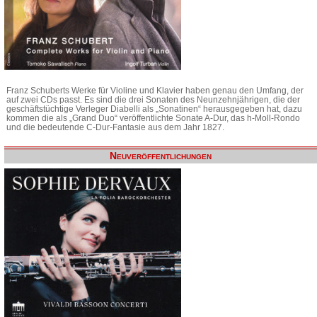
Franz Schuberts Werke für Violine und Klavier haben genau den Umfang, der
auf zwei CDs passt. Es sind die drei Sonaten des Neunzehnjährigen, die der
geschäftstüchtige Verleger Diabelli als „Sonatinen“ herausgegeben hat, dazu
kommen die als „Grand Duo“ veröffentlichte Sonate A-Dur, das h-Moll-Rondo
und die bedeutende C-Dur-Fantasie aus dem Jahr 1827.
Neuveröffentlichungen