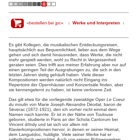
»bestellen bei jpc«
↓ Werke und Interpreten ↓
Es gibt Kollegen, die musikalischen Entdeckungsreisen,
hauptsächlich aus Bequemlichkeit, lieber aus dem Wege
gehen und sich damit hinausreden, dass Werke, die nicht
mehr gespielt werden, wohl zu Recht in Vergessenheit
geraten seien. Dies trifft aus meiner Erfahrung aber nur auf
einen geringen Teil der Ausgrabungen zu, die sich in den
letzten Jahren stetig gehäuft haben. Viele dieser
Kompositionen werden natürlich nicht Eingang ins
Repertoire der Opernhäuser und Konzertsäle finden, aber
sie kennengelernt zu haben, ist keine verlorene Zeit.
Das gilt etwa für die vorliegende zweiaktige Oper
Le Coeur
du moulin
von Marie Joseph Alexandre Déodat, baron de
Séverac (1872-1921), den ich vorher nicht einmal dem
Namen nach kannte. Er ist in der Nähe von Toulouse
geboren, studierte in Paris an der Schola Cantorum bei
Vincent díIndy und tat sich vor allem mit
Klavierkompositionen hervor, in denen er seiner Heimat,
dem Languédoc, huldigte. Viele seiner Werke hat er
selbstkritisch vernichtet. Auch von seinen Bühnenwerken