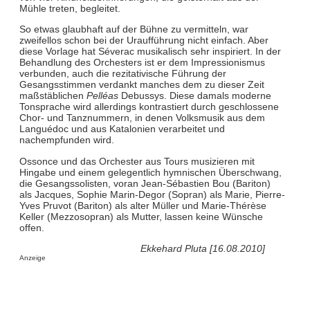
Mühle treten, begleitet.
So etwas glaubhaft auf der Bühne zu vermitteln, war
zweifellos schon bei der Uraufführung nicht einfach. Aber
diese Vorlage hat Séverac musikalisch sehr inspiriert. In der
Behandlung des Orchesters ist er dem Impressionismus
verbunden, auch die rezitativische Führung der
Gesangsstimmen verdankt manches dem zu dieser Zeit
maßstäblichen
Pelléas
Debussys. Diese damals moderne
Tonsprache wird allerdings kontrastiert durch geschlossene
Chor- und Tanznummern, in denen Volksmusik aus dem
Languédoc und aus Katalonien verarbeitet und
nachempfunden wird.
Ossonce und das Orchester aus Tours musizieren mit
Hingabe und einem gelegentlich hymnischen Überschwang,
die Gesangssolisten, voran Jean-Sébastien Bou (Bariton)
als Jacques, Sophie Marin-Degor (Sopran) als Marie, Pierre-
Yves Pruvot (Bariton) als alter Müller und Marie-Thérèse
Keller (Mezzosopran) als Mutter, lassen keine Wünsche
offen.
Ekkehard Pluta [16.08.2010]
Anzeige