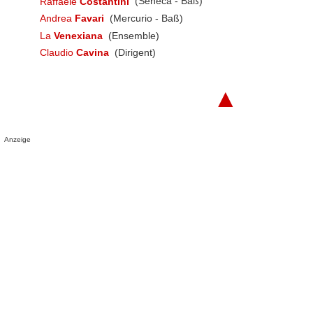
Raffaele
Costantini
(Seneca - Baß)
Andrea
Favari
(Mercurio - Baß)
La
Venexiana
(Ensemble)
Claudio
Cavina
(Dirigent)
▲
Anzeige