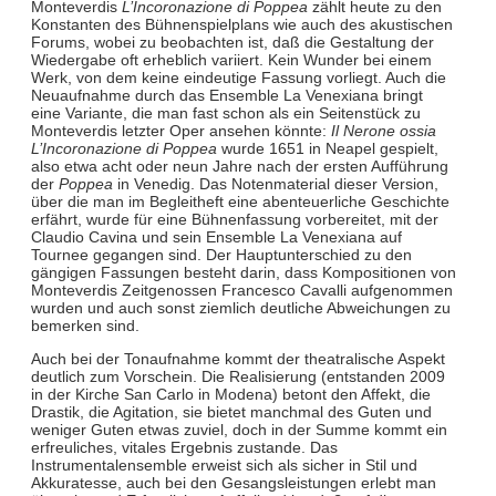
Monteverdis
L’Incoronazione di Poppea
zählt heute zu den
Konstanten des Bühnenspielplans wie auch des akustischen
Forums, wobei zu beobachten ist, daß die Gestaltung der
Wiedergabe oft erheblich variiert. Kein Wunder bei einem
Werk, von dem keine eindeutige Fassung vorliegt. Auch die
Neuaufnahme durch das Ensemble La Venexiana bringt
eine Variante, die man fast schon als ein Seitenstück zu
Monteverdis letzter Oper ansehen könnte:
Il Nerone ossia
L’Incoronazione di Poppea
wurde 1651 in Neapel gespielt,
also etwa acht oder neun Jahre nach der ersten Aufführung
der
Poppea
in Venedig. Das Notenmaterial dieser Version,
über die man im Begleitheft eine abenteuerliche Geschichte
erfährt, wurde für eine Bühnenfassung vorbereitet, mit der
Claudio Cavina und sein Ensemble La Venexiana auf
Tournee gegangen sind. Der Hauptunterschied zu den
gängigen Fassungen besteht darin, dass Kompositionen von
Monteverdis Zeitgenossen Francesco Cavalli aufgenommen
wurden und auch sonst ziemlich deutliche Abweichungen zu
bemerken sind.
Auch bei der Tonaufnahme kommt der theatralische Aspekt
deutlich zum Vorschein. Die Realisierung (entstanden 2009
in der Kirche San Carlo in Modena) betont den Affekt, die
Drastik, die Agitation, sie bietet manchmal des Guten und
weniger Guten etwas zuviel, doch in der Summe kommt ein
erfreuliches, vitales Ergebnis zustande. Das
Instrumentalensemble erweist sich als sicher in Stil und
Akkuratesse, auch bei den Gesangsleistungen erlebt man