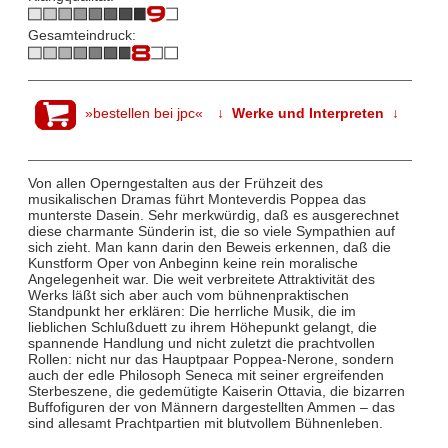
Gesamteindruck:
»bestellen bei jpc«
↓ Werke und Interpreten ↓
Von allen Operngestalten aus der Frühzeit des
musikalischen Dramas führt Monteverdis Poppea das
munterste Dasein. Sehr merkwürdig, daß es ausgerechnet
diese charmante Sünderin ist, die so viele Sympathien auf
sich zieht. Man kann darin den Beweis erkennen, daß die
Kunstform Oper von Anbeginn keine rein moralische
Angelegenheit war. Die weit verbreitete Attraktivität des
Werks läßt sich aber auch vom bühnenpraktischen
Standpunkt her erklären: Die herrliche Musik, die im
lieblichen Schlußduett zu ihrem Höhepunkt gelangt, die
spannende Handlung und nicht zuletzt die prachtvollen
Rollen: nicht nur das Hauptpaar Poppea-Nerone, sondern
auch der edle Philosoph Seneca mit seiner ergreifenden
Sterbeszene, die gedemütigte Kaiserin Ottavia, die bizarren
Buffofiguren der von Männern dargestellten Ammen – das
sind allesamt Prachtpartien mit blutvollem Bühnenleben.