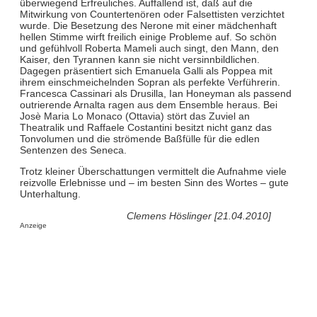
überwiegend Erfreuliches. Auffallend ist, daß auf die
Mitwirkung von Countertenören oder Falsettisten verzichtet
wurde. Die Besetzung des Nerone mit einer mädchenhaft
hellen Stimme wirft freilich einige Probleme auf. So schön
und gefühlvoll Roberta Mameli auch singt, den Mann, den
Kaiser, den Tyrannen kann sie nicht versinnbildlichen.
Dagegen präsentiert sich Emanuela Galli als Poppea mit
ihrem einschmeichelnden Sopran als perfekte Verführerin.
Francesca Cassinari als Drusilla, Ian Honeyman als passend
outrierende Arnalta ragen aus dem Ensemble heraus. Bei
Josè Maria Lo Monaco (Ottavia) stört das Zuviel an
Theatralik und Raffaele Costantini besitzt nicht ganz das
Tonvolumen und die strömende Baßfülle für die edlen
Sentenzen des Seneca.
Trotz kleiner Überschattungen vermittelt die Aufnahme viele
reizvolle Erlebnisse und – im besten Sinn des Wortes – gute
Unterhaltung.
Clemens Höslinger [21.04.2010]
Anzeige