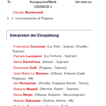
Tr.
Komponist/Werk
hh:mm:ss
CD/SACD 1
Claudio
Monteverdi
1
L' Incoronazione di Poppea
Interpreten der Einspielung
Francesca
Cassinari
(La Virtù - Sopran, Drusilla -
Sopran)
Pamela
Lucciarini
(La Fortuna - Sopran)
Alena
Dantcheva
(Amore - Sopran)
Emanuela
Galli
(Poppea - Sopran)
José Maria Lo
Monaco
(Ottone, früherer Gatte
Poppeas - Alt)
Ian
Honeyman
(Arnalta, Poppeas Amme - Tenor)
Roberta
Mameli
(Nerone, Kaiser - Sopran)
Xenia
Meijer
(Ottavia, Kaiserin - Mezzosopran)
Makoto
Sakurada
(Nutrice, Amme - Alt)