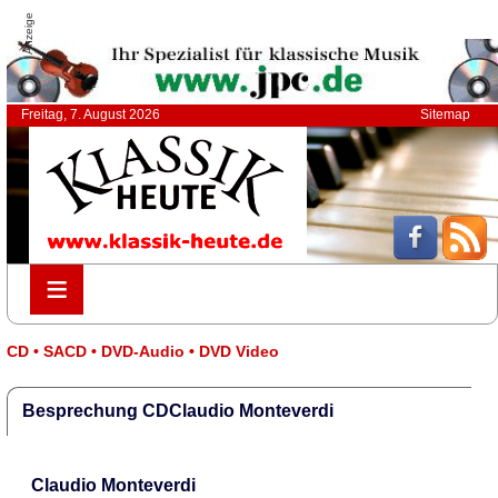
Anzeige
Freitag, 7. August 2026
Sitemap
≡
≡
CD • SACD • DVD-Audio • DVD Video
Besprechung CDClaudio Monteverdi
Claudio Monteverdi