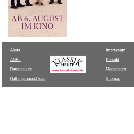
About
Impressum
AGBs
Kontakt
Datenschutz
Mediadaten
Haftungsausschluss
Sitemap