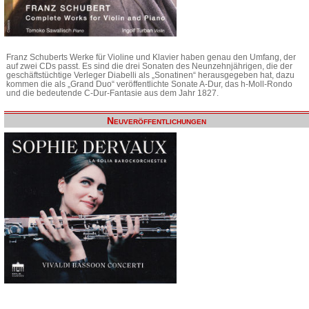
Franz Schuberts Werke für Violine und Klavier haben genau den Umfang, der
auf zwei CDs passt. Es sind die drei Sonaten des Neunzehnjährigen, die der
geschäftstüchtige Verleger Diabelli als „Sonatinen“ herausgegeben hat, dazu
kommen die als „Grand Duo“ veröffentlichte Sonate A-Dur, das h-Moll-Rondo
und die bedeutende C-Dur-Fantasie aus dem Jahr 1827.
Neuveröffentlichungen