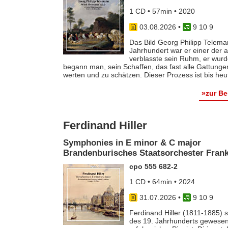
1 CD • 57min • 2020
03.08.2026
•
9 10 9
Das Bild Georg Philipp Telema
Jahrhundert war er einer der
verblasste sein Ruhm, er wurde
begann man, sein Schaffen, das fast alle Gattunge
werten und zu schätzen. Dieser Prozess ist bis he
»zur B
Ferdinand Hiller
Symphonies in E minor & C major
Brandenburisches Staatsorchester Frankf
cpo 555 682-2
1 CD • 64min • 2024
31.07.2026
•
9 10 9
Ferdinand Hiller (1811-1885) s
des 19. Jahrhunderts gewesen 