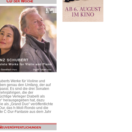
CD der Woche
uberts Werke für Violine und
aben genau den Umfang, der auf
passt. Es sind die drei Sonaten
ehnjährigen, die der
üchtige Verleger Diabelli als
n“ herausgegeben hat, dazu
e als „Grand Duo“ veröffentlichte
Dur, das h-Moll-Rondo und die
e C-Dur-Fantasie aus dem Jahr
Neuveröffentlichungen