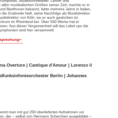
, Komponist, Musikschriftsteller, Lehrer und
t allen musikalischen Größen seiner Zeit, machte er in
 und Beethoven bekannt, lebte mehrere Jahre in Italien,
die Grabrede hielt, seine Nachfolge als Musikdirektor
usikdirektor von Köln, wo er auch gestorben ist,
entrum im Rheinland bei. Über 500 Werke hat er
sen. Aus dieser Vergessenheit will das Label cpo die
ymphonien sind hier versammelt.
esprechung«
ma Overture | Cantique d'Amour | Lorenzo il
dfunksinfonieorchester Berlin | Johannes
ennt man mit gut 250 überlieferten Aufnahmen vor
nten, der – selbst von Hermann Scherchen ausgebildet –