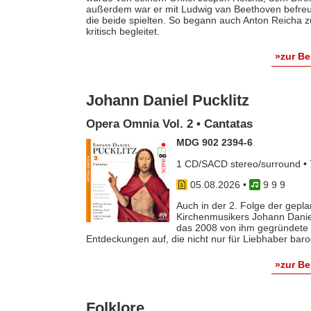
außerdem war er mit Ludwig van Beethoven befreun
die beide spielten. So begann auch Anton Reicha
kritisch begleitet.
»zur B
Johann Daniel Pucklitz
Opera Omnia Vol. 2 • Cantatas
MDG 902 2394-6
1 CD/SACD stereo/surround • 
05.08.2026
•
9 9 9
Auch in der 2. Folge der gep
Kirchenmusikers Johann Danie
das 2008 von ihm gegründete 
Entdeckungen auf, die nicht nur für Liebhaber baro
»zur B
Folklore