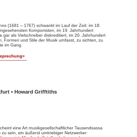
nns (1681 – 1767) schwankt im Lauf der Zeit: im 18.
 angesehensten Komponisten, im 19. Jahrhundert
 gar als Vielschreiber diskreditiert, im 20. Jahrhundert
n, Formen und Stile der Musik umfasst, zu sichten, zu
ute im Gang.
esprechung«
urt • Howard Grifftiths
cheint eine Art musikgesellschaftlicher Tausendsassa
zu sein, ein äußerst umtriebiger Netzwerker: