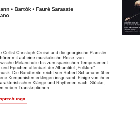
ann • Bartók • Fauré Sarasate
iano
 Cellist Christoph Croisé und die georgische Pianistin
rer mit auf eine musikalische Reise: von
lawische Melancholie bis zum spanischen Temperament.
und Epochen offenbart der Albumtitel „Folklore“ –
smusik. Die Bandbreite reicht von Robert Schumann über
dene Komponisten erklingen insgesamt. Einige von ihnen
arakteristischen Klänge und Rhythmen nach. Stücke,
en neben Transkriptionen.
esprechung«