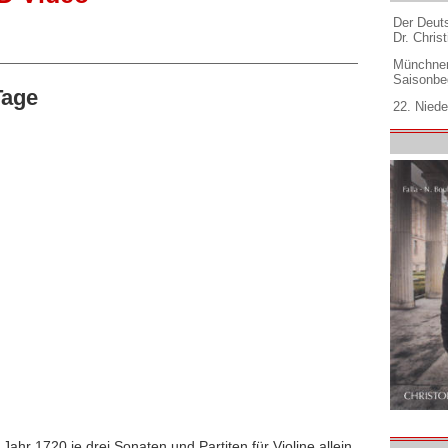
Der Deuts
Dr. Christ
Münchner
Saisonbe
Tage
22. Niede
ahr 1720 je drei Sonaten und Partiten für Violine allein