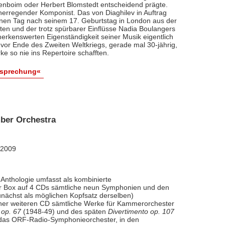
renboim oder Herbert Blomstedt entscheidend prägte.
nerregender Komponist. Das von Diaghilev in Auftrag
inen Tag nach seinem 17. Geburtstag in London aus der
äten und der trotz spürbarer Einflüsse Nadia Boulangers
erkenswerten Eigenständigkeit seiner Musik eigentlich
vor Ende des Zweiten Weltkriegs, gerade mal 30-jährig,
e so nie ins Repertoire schafften.
esprechung«
ber Orchestra
 2009
Anthologie umfasst als kombinierte
ner Box auf 4 CDs sämtliche neun Symphonien und den
nächst als möglichen Kopfsatz derselben)
iner weiteren CD sämtliche Werke für Kammerorchester
 op. 67
(1948-49) und des späten
Divertimento op. 107
l das ORF-Radio-Symphonieorchester, in den