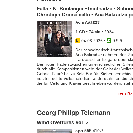
Falla • N. Boulanger •Tsintsadze • Schum
Christoph Croisé cello • Ana Bakradze p
Avie AV2837
1 CD • 74min • 2024
04.08.2026
•
9 9 9
Der schweizerisch-französische
Ana Bakradze nehmen den Zuhö
französischer Eleganz über s
Den roten Faden zwischen unterschiedlichen Stilen 
durch alle Kompositionen weht der Geist der Volk
Gabriel Fauré bis zu Béla Bartók. Sieben verschie
nutzten echte Volksmelodien; andere ahmen die ch
die für Cello und Klavier geschrieben wurden, steh
»zur B
Georg Philipp Telemann
Wind Overtures Vol. 3
cpo 555 410-2