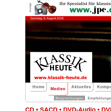
Anzeige
Samstag, 8. August 2026
Home
Aktuelles
Kompo
Medien
Besprechungen
Empfehlung
CD • SACD • DVD-Audio • DV