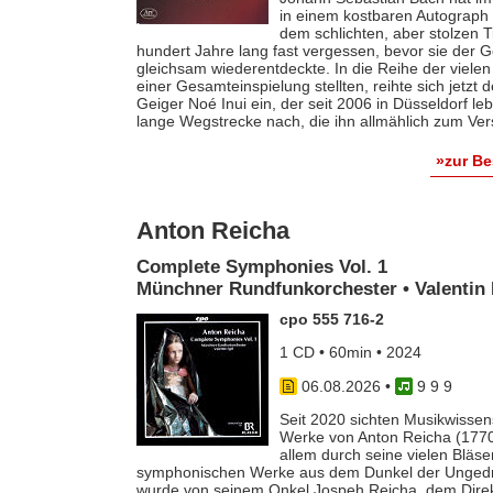
in einem kostbaren Autograph f
dem schlichten, aber stolzen T
hundert Jahre lang fast vergessen, bevor sie der
gleichsam wiederentdeckte. In die Reihe der vielen
einer Gesamteinspielung stellten, reihte sich jetzt
Geiger Noé Inui ein, der seit 2006 in Düsseldorf le
lange Wegstrecke nach, die ihn allmählich zum Ver
»zur B
Anton Reicha
Complete Symphonies Vol. 1
Münchner Rundfunkorchester • Valentin 
cpo 555 716-2
1 CD • 60min • 2024
06.08.2026
•
9 9 9
Seit 2020 sichten Musikwissens
Werke von Anton Reicha (1770-
allem durch seine vielen Bläse
symphonischen Werke aus dem Dunkel der Ungedruc
wurde von seinem Onkel Jospeh Reicha, dem Direkto