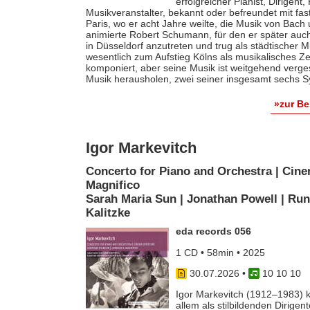
erfolgreicher Pianist, Dirigent
Musikveranstalter, bekannt oder befreundet mit fas
Paris, wo er acht Jahre weilte, die Musik von Bach
animierte Robert Schumann, für den er später auch 
in Düsseldorf anzutreten und trug als städtischer M
wesentlich zum Aufstieg Kölns als musikalisches Z
komponiert, aber seine Musik ist weitgehend verges
Musik herausholen, zwei seiner insgesamt sechs S
»zur B
Igor Markevitch
Concerto for Piano and Orchestra | Cine
Magnifico
Sarah Maria Sun | Jonathan Powell | Run
Kalitzke
eda records 056
1 CD • 58min • 2025
30.07.2026
•
10 10 10
Igor Markevitch (1912–1983) k
allem als stilbildenden Dirige