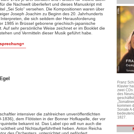
ür die Nachwelt überliefert und dieses Manuskript mit
itel „Sei Solo“ versehen. Die Kompositionen waren über
 Geiger Joseph Joachim zu Beginn des 20. Jahrhunderts
 Interpreten, die sich seitdem der Herausforderung
 der 1985 in Brüssel geborene griechisch-japanische
bt. Auf sehr persönliche Weise zeichnet er im Booklet die
stehen und Vermitteln dieser Musik geführt habe.
esprechung«
Egel
Franz Sch
Klavier h
zwei CDs 
des Neunz
geschäftst
„Sonatine
kommen di
Sonate A-
bedeutend
chaftler intensiver die zahlreichen unveröffentlichten
1827.
1836), dem Flötisten in der Bonner Hofkapelle, der vor
rquintette bekannt ist. Das Label cpo will nun auch die
ktheit und Nichtaufgeführtheit heben. Anton Reicha
r des Orchesters, unterrichtet und gefördert,