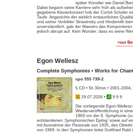
später Künstler wie Daniel Ba
Dabei begann seine Karriere sehr früh als aufsehe
gegebene Klavierkonzert hob der Cortot-Schüler e
Taufe. Angesichts der wirklich erstaunlichen Qualit
und seiner Vorbilder Strawinsky und Hindemith bem
unverständlich, gab der Maestro das Komponieren 
jedoch abrupt auf. Kein Wunder, dass es seine Werk
»zur B
Egon Wellesz
Complete Symphonies • Works for Cham
cpo 555 739-2
5 CD • 5h 30min • 2001-2004,
29.07.2026
•
9 9 9
Die vorliegende Egon-Wellesz-
Wiederveröffentlichung in ei
1969 vor der 8. Symphonie (zu
entstandenen ‚Symphonischen Epilog‘ sowie auf e
mit Ausnahme der
Pastorale
von 1935, des
Oktetts
von 1969. In den Symphonien leitet Gottfried Rab