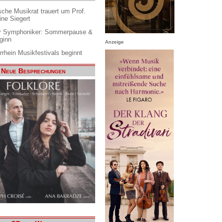
che Musikrat trauert um Prof.
ine Siegert
 Symphoniker: Sommerpause &
ginn
Anzeige
rrhein Musikfestivals beginnt
Neue Besprechungen