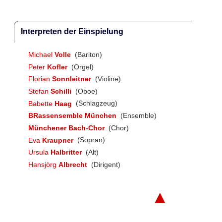
Interpreten der Einspielung
Michael
Volle
(Bariton)
Peter
Kofler
(Orgel)
Florian
Sonnleitner
(Violine)
Stefan
Schilli
(Oboe)
Babette
Haag
(Schlagzeug)
BRassensemble München
(Ensemble)
Münchener Bach-Chor
(Chor)
Eva
Kraupner
(Sopran)
Ursula
Halbritter
(Alt)
Hansjörg
Albrecht
(Dirigent)
▲