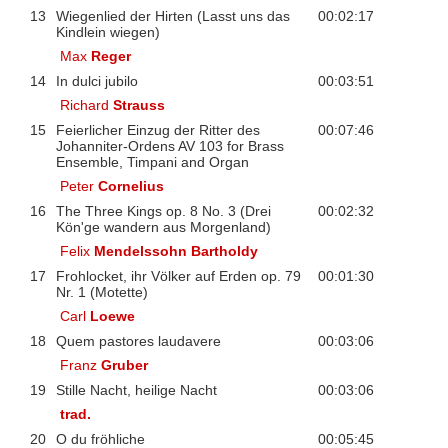
13
Wiegenlied der Hirten (Lasst uns das
00:02:17
Kindlein wiegen)
Max
Reger
14
In dulci jubilo
00:03:51
Richard
Strauss
15
Feierlicher Einzug der Ritter des
00:07:46
Johanniter-Ordens AV 103 for Brass
Ensemble, Timpani and Organ
Peter
Cornelius
16
The Three Kings op. 8 No. 3 (Drei
00:02:32
Kön'ge wandern aus Morgenland)
Felix
Mendelssohn Bartholdy
17
Frohlocket, ihr Völker auf Erden op. 79
00:01:30
Nr. 1 (Motette)
Carl
Loewe
18
Quem pastores laudavere
00:03:06
Franz
Gruber
19
Stille Nacht, heilige Nacht
00:03:06
trad.
20
O du fröhliche
00:05:45