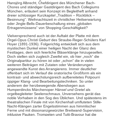
Hansjörg Albrecht, Chefdirigent des Münchener Bach-
Chores und ständiger Gastdirigent des Bach Collegiums
München, erläutert sein Konzept im Begleitheft anhand
dreier schlüssiger Kurzkapitel „Tradition – Rückblick –
Besinnung“: Weihnachtszeit in christlicher Heilserwartung
oder Jingle-Bells-Dauerbeschallung eines „globalen
Ertragenmüssens“ von Shopping-Geschäftigkeit?
Vielversprechend auch ist der Auftakt der Platte mit dem
Orgel-Opus
Christi Geburt
des Straube-Reger-Schülers Karl
Hoyer (1891-1936). Folgerichtig entwickelt sich aus dem
mystischen Dunkel einer heiligen Nacht der Glanz des
Festtages, dem sich feierliche Bläserklänge hinzugesellen.
Doch stellen sich zugleich Zweifel ein, ob hier „noch“ die
Originalpartitur zu hören ist oder „schon“ die in vielen
weiteren Beiträgen mit Zutaten oder Veränderungen
angewandte Kunst des Arrangierens. Immer deutlicher
offenbart sich im Verlauf die oratorische Großform als ein
kontrast- und abwechslungsreich aufbereitetes Potpourri
üppiger Klang- und Bearbeitungstechniken. So unter
anderem der herzbewegende
Abendsegen
aus
Humperdincks Märchenoper
Hänsel und Gretel
als
orgelbegleiteter Seelenschmaus. Unversehens gerät das
noble Vorhaben in den Sog des Üblichen. Und spätestens im
theatralischen Finale mit von Kirchenhall umfluteten Stille-
Nacht-Klängen zarter Engelsstimmen aus himmlischer
Ferne und mit dissonanzgewürzter Breitwand-Supervision,
inklusive Pauken, Trompeten und Tutti-Bravour hat die