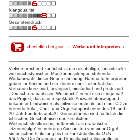
Klangqualität:
Gesamteindruck:
»bestellen bei jpc«
↓ Werke und Interpreten ↓
Vielversprechend zunächst ist die reichhaltige, jenseits aller
weihnachtstypischen Musikberieselungen stehende
Werkauswahl dieser Neuerscheinung. Namhafte Interpreten
geben ihr Bestes und ein ideenreicher Leiter hat das
Vorhaben konzipiert, arrangiert, einstudiert und produziert.
„Deutsche romantische Weihnacht“ nennt sich sinngemäß
das Projekt, das eine respektable Auswahl überwiegend
bekannter Liedweisen als teilweise erstmals auf einer CD zu
hörende Solo-, Chor- und Orgelkompositionen des 19. und
20. Jahrhunderts umfaßt. Generalthema sind natürlich die
biblischen Geschehnisse des kirchlichen
Weihnachtsfestkreises, aufbereitet als oratorische
„Szenenfolge“ in mehreren Abschnitten von einer Orgel-
sinfonischen Einleitung bis hin zum Jubelfinale
O du
fröhliche
. Der Arrangeur und künstlerische Gesamtleiter