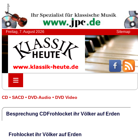
Anzeige
Freitag, 7. August 2026
Sitemap
≡
≡
CD • SACD • DVD-Audio • DVD Video
Besprechung CDFrohlocket ihr Völker auf Erden
Frohlocket ihr Völker auf Erden