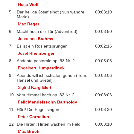
Hugo
Wolf
5
Der heilige Josef singt (Nun wandre
00:03:19
Maria)
Max
Reger
6
Macht hoch die Tür (Adventlied)
00:03:50
Johannes
Brahms
7
Es ist ein Ros entsprungen
00:02:16
Josef
Rheinberger
8
Andante pastorale op. 98 Nr. 2
00:05:06
Engelbert
Humperdinck
9
Abends will ich schlafen gehen (from:
00:03:06
Hänsel und Gretel)
Sigfrid
Karg-Elert
10
Vom Himmel hoch op. 82 Nr. 2
00:08:06
Felix
Mendelssohn Bartholdy
11
Hört! Die Engel singen
00:03:30
Peter
Cornelius
12
Die Hirten: Hirten wachen im Feld
00:03:10
Max
Bruch