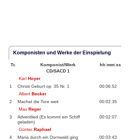
Komponisten und Werke der Einspielung
Tr.
Komponist/Werk
hh:mm:ss
CD/SACD 1
Karl
Hoyer
1
Christi Geburt op. 35 Nr. 1
00:06:52
Albert
Becker
2
Machet die Tore weit
00:02:35
Max
Reger
3
Adventlied (Es kommt ein Schiff
00:02:07
geladen)
Günter
Raphael
4
Maria durch ein Dornwald ging
00:03:43