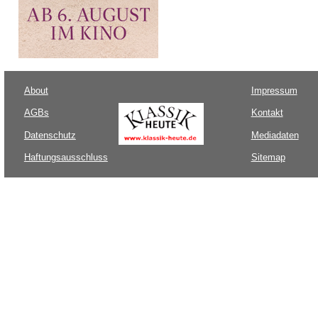
About
Impressum
AGBs
Kontakt
Datenschutz
Mediadaten
Haftungsausschluss
Sitemap