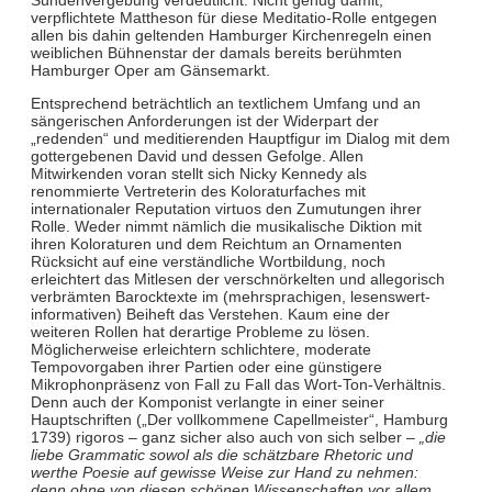
verpflichtete Mattheson für diese Meditatio-Rolle entgegen
allen bis dahin geltenden Hamburger Kirchenregeln einen
weiblichen Bühnenstar der damals bereits berühmten
Hamburger Oper am Gänsemarkt.
Entsprechend beträchtlich an textlichem Umfang und an
sängerischen Anforderungen ist der Widerpart der
„redenden“ und meditierenden Hauptfigur im Dialog mit dem
gottergebenen David und dessen Gefolge. Allen
Mitwirkenden voran stellt sich Nicky Kennedy als
renommierte Vertreterin des Koloraturfaches mit
internationaler Reputation virtuos den Zumutungen ihrer
Rolle. Weder nimmt nämlich die musikalische Diktion mit
ihren Koloraturen und dem Reichtum an Ornamenten
Rücksicht auf eine verständliche Wortbildung, noch
erleichtert das Mitlesen der verschnörkelten und allegorisch
verbrämten Barocktexte im (mehrsprachigen, lesenswert-
informativen) Beiheft das Verstehen. Kaum eine der
weiteren Rollen hat derartige Probleme zu lösen.
Möglicherweise erleichtern schlichtere, moderate
Tempovorgaben ihrer Partien oder eine günstigere
Mikrophonpräsenz von Fall zu Fall das Wort-Ton-Verhältnis.
Denn auch der Komponist verlangte in einer seiner
Hauptschriften („Der vollkommene Capellmeister“, Hamburg
1739) rigoros – ganz sicher also auch von sich selber –
„die
liebe Grammatic sowol als die schätzbare Rhetoric und
werthe Poesie auf gewisse Weise zur Hand zu nehmen:
denn ohne von diesen schönen Wissenschaften vor allem