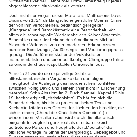
Kirchenmusiker der Hamburger Dom-Gemeinde galt jedes
abgeschlossene Musikstück als veraltet.
Doch nicht nur wegen dieser Marotte ist Matthesons David-
Drama von 1724 als klangschöne geistliche Oper im Sinne
der von ihm verfochtenen, pedantisch geregelten
„Klangrede“ und Barockästhetik eine Besonderheit. Vor
allem die schwungvolle Wiedergabe des Kölner Akademie-
Ensembles unter der Leitung des Amerikaners Michael
Alexander Willens ist von den modernen Erkenntnissen
barocker Besetzungs-, Aufführungs- und Verzierungspraxis
geprägt. Die Aufführungskultur der Vokalsolisten,
Instrumentalisten und einer achtköpfigen Chorgruppe führen
zu einem durchaus respektablen Ohrenschmaus.
Anno 1724 wurde die eigenwillige Sicht der
alttestamentarischen Vorgabe zu dem damaligen
Predigttext, die Auslegung des mörderischen Konfliktes
zwischen König David und seinem (hier nicht in Erscheinung
tretenden) Sohn Absalom im 2. Buch Samuel, Kapitel 15 bis
19, höchst originell „christianisiert“. Es häufen sich die
Besonderheiten, bis hin zu protestantischen Text- und
Kirchenliedzitaten des Chores der flüchtenden Israeliter, die
sich in einem „Choral der Christlichen Gemeine“ (!)
wiederfinden, Vor allem aber wird durch die allegorisch
eingeführte, zugleich ganz real als streitbarer Geist
auftretende Person und Hauptrolle der „Meditatio“ die
biblische Vorlage im Sinne der Bergpredigt, Liebesgebot und
Sündenvergebung verdeutlicht. Nicht genug damit,