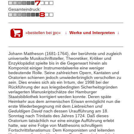
Gesamteindruck:
»bestellen bei jpc«
↓ Werke und Interpreten ↓
Johann Mattheson (1681-1764), der berühmte und zugleich
universelle Musikschriftsteller, Theoretiker, Kritiker und
Enzyklopädist spielte bis in die Gegenwart hinein als
Komponist einiger Instrumentalwerke eine weniger
bedeutende Rolle. Seine zahlreichen Opern, Kantaten und
Oratorien schienen jedoch unwiederbringlich verschollen zu
sein. Dies erwies sich als ein Irrtum, der 1998 bei der
Rückführung der aus kriegsbedingten Sicherheitsgründen
verlagerten Manuskriptschätze der Hamburger
Staatsbibliothek korrigiert werden konnte. Deren späte
Heimkehr aus dem armenischen Eriwan ermöglicht nun die
erste Wiederbegegnung mit dem
Liebreichen und
Geduldigen David
nach dessen Uraufführung am 18.
Sonntag nach Trinitatis des Jahres 1724. Daß dieses
Oratorium tatsächlich nur eine einzige Aufführung erlebt
hatte, war eine Folge von Matthesons schrulligem
Fortschrittsfanatismus: Dem Komponisten und leitenden