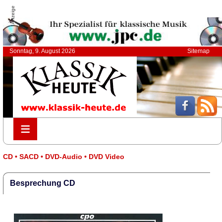
Anzeige
Sonntag, 9. August 2026
Sitemap
≡
≡
CD • SACD • DVD-Audio • DVD Video
Besprechung CD