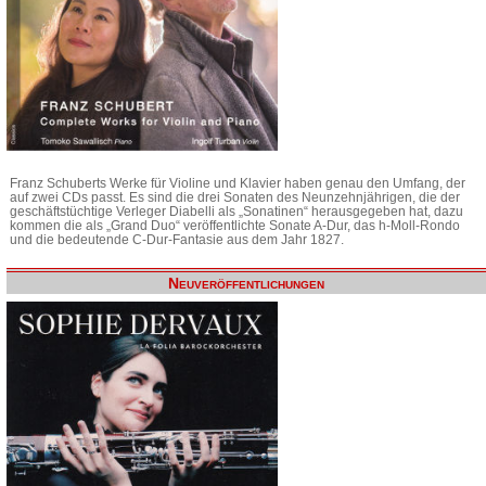
Franz Schuberts Werke für Violine und Klavier haben genau den Umfang, der
auf zwei CDs passt. Es sind die drei Sonaten des Neunzehnjährigen, die der
geschäftstüchtige Verleger Diabelli als „Sonatinen“ herausgegeben hat, dazu
kommen die als „Grand Duo“ veröffentlichte Sonate A-Dur, das h-Moll-Rondo
und die bedeutende C-Dur-Fantasie aus dem Jahr 1827.
Neuveröffentlichungen