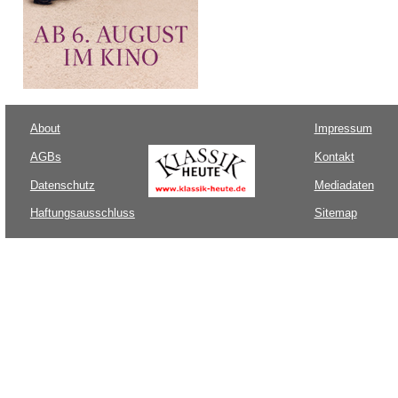
About
Impressum
AGBs
Kontakt
Datenschutz
Mediadaten
Haftungsausschluss
Sitemap