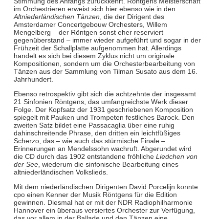
Stimmung des Anfangs zurückkehrt. Röntgens Meisterschaft
im Orchestrieren erweist sich hier ebenso wie in den
Altniederländischen Tänzen
, die der Dirigent des
Amsterdamer Concertgebouw Orchesters, Willem
Mengelberg – der Röntgen sonst eher reserviert
gegenüberstand – immer wieder aufgeführt und sogar in der
Frühzeit der Schallplatte aufgenommen hat. Allerdings
handelt es sich bei diesem Zyklus nicht um originale
Kompositionen, sondern um die Orchesterbearbeitung von
Tänzen aus der Sammlung von Tilman Susato aus dem 16.
Jahrhundert.
Ebenso retrospektiv gibt sich die achtzehnte der insgesamt
21 Sinfonien Röntgens, das umfangreichste Werk dieser
Folge. Der Kopfsatz der 1931 geschriebenen Komposition
spiegelt mit Pauken und Trompeten festliches Barock. Den
zweiten Satz bildet eine Passacaglia über eine ruhig
dahinschreitende Phrase, den dritten ein leichtfüßiges
Scherzo, das – wie auch das stürmische Finale –
Erinnerungen an Mendelssohn wachruft. Abgerundet wird
die CD durch das 1902 entstandene fröhliche
Liedchen von
der See
, wiederum die sinfonische Bearbeitung eines
altniederländischen Volkslieds.
Mit dem niederländischen Dirigenten David Porcelijn konnte
cpo einen Kenner der Musik Röntgens für die Edition
gewinnen. Diesmal hat er mit der NDR Radiophilharmonie
Hannover ein überaus versiertes Orchester zur Verfügung,
das vor allem in der Ballade und den Tänzen eine