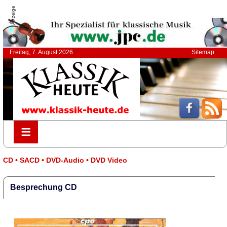
Anzeige
Freitag, 7. August 2026
Sitemap
≡
≡
CD • SACD • DVD-Audio • DVD Video
Besprechung CD