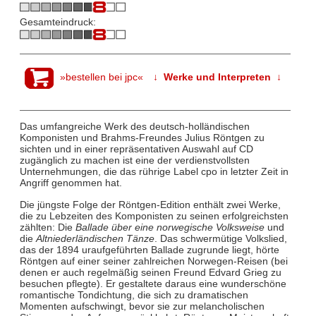
Gesamteindruck:
»bestellen bei jpc«
↓ Werke und Interpreten ↓
Das umfangreiche Werk des deutsch-holländischen
Komponisten und Brahms-Freundes Julius Röntgen zu
sichten und in einer repräsentativen Auswahl auf CD
zugänglich zu machen ist eine der verdienstvollsten
Unternehmungen, die das rührige Label cpo in letzter Zeit in
Angriff genommen hat.
Die jüngste Folge der Röntgen-Edition enthält zwei Werke,
die zu Lebzeiten des Komponisten zu seinen erfolgreichsten
zählten: Die
Ballade über eine norwegische Volksweise
und
die
Altniederländischen Tänze
. Das schwermütige Volkslied,
das der 1894 uraufgeführten Ballade zugrunde liegt, hörte
Röntgen auf einer seiner zahlreichen Norwegen-Reisen (bei
denen er auch regelmäßig seinen Freund Edvard Grieg zu
besuchen pflegte). Er gestaltete daraus eine wunderschöne
romantische Tondichtung, die sich zu dramatischen
Momenten aufschwingt, bevor sie zur melancholischen