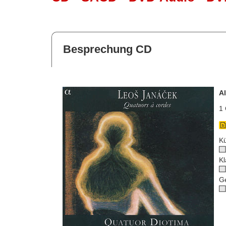
Besprechung CD
A
1 
Kü
Kl
G