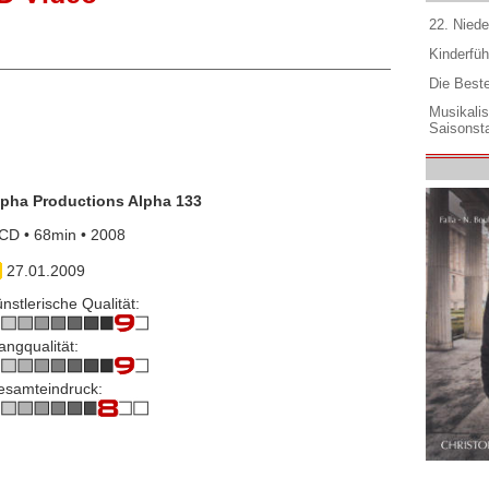
22. Niede
Kinderfüh
Die Best
Musikali
Saisonsta
lpha Productions Alpha 133
CD • 68min • 2008
27.01.2009
nstlerische Qualität:
angqualität:
esamteindruck: