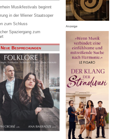
rrhein Musikfestivals beginnt
rung in der Wiener Staatsoper
en zum Schluss
Anzeige
scher Spaziergang zum
rt
Neue Besprechungen