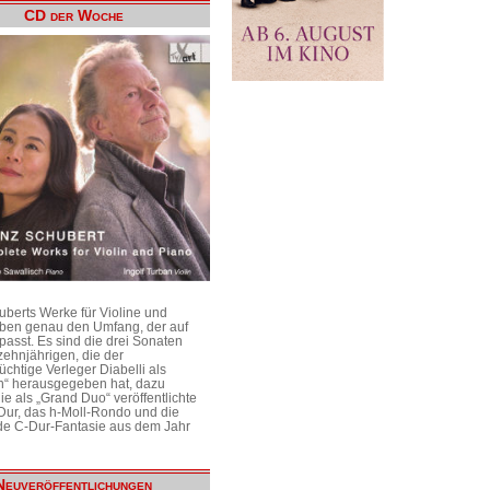
CD der Woche
uberts Werke für Violine und
aben genau den Umfang, der auf
passt. Es sind die drei Sonaten
ehnjährigen, die der
üchtige Verleger Diabelli als
n“ herausgegeben hat, dazu
e als „Grand Duo“ veröffentlichte
Dur, das h-Moll-Rondo und die
e C-Dur-Fantasie aus dem Jahr
Neuveröffentlichungen