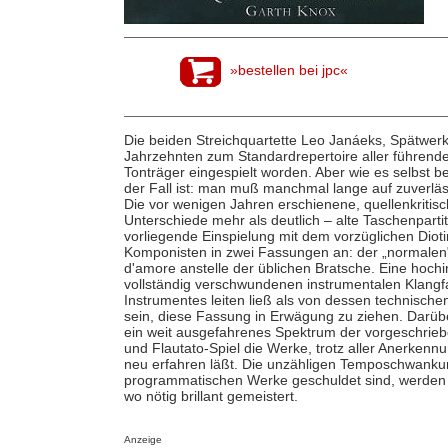
»bestellen bei jpc«
Die beiden Streichquartette Leo Janáeks, Spätwer
Jahrzehnten zum Standardrepertoire aller führende
Tonträger eingespielt worden. Aber wie es selbst
der Fall ist: man muß manchmal lange auf zuverläs
Die vor wenigen Jahren erschienene, quellenkritisc
Unterschiede mehr als deutlich – alte Taschenpart
vorliegende Einspielung mit dem vorzüglichen Dioti
Komponisten in zwei Fassungen an: der „normalen"
d'amore anstelle der üblichen Bratsche. Eine hochi
vollständig verschwundenen instrumentalen Klangf
Instrumentes leiten ließ als von dessen technisch
sein, diese Fassung in Erwägung zu ziehen. Darüb
ein weit ausgefahrenes Spektrum der vorgeschriebe
und Flautato-Spiel die Werke, trotz aller Anerkenn
neu erfahren läßt. Die unzähligen Temposchwankun
programmatischen Werke geschuldet sind, werden 
wo nötig brillant gemeistert.
Anzeige