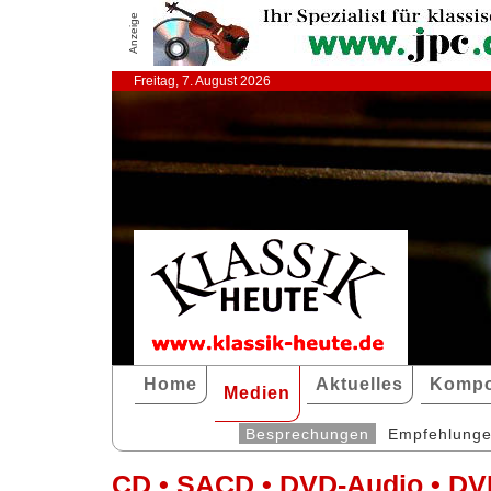
Anzeige
Freitag, 7. August 2026
Home
Aktuelles
Kompo
Medien
Besprechungen
Empfehlung
CD • SACD • DVD-Audio • DV