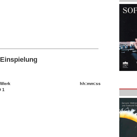
Einspielung
/Werk
hh:mm:ss
 1