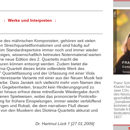
↓ Werke und Interpreten ↓
ke des mährischen Komponisten, gehören seit vielen
n Streichquartettformationen und sind häufig auf
 beim Standardrepertoire immer noch und immer wieder
siges, wissenschaftlich betreutes Notenmaterial warten.
he neue Edition des 2. Quartetts macht die
ituren können entsorgt werden. Zudem bietet die
ma-Quartett dieses letzte vollendete Werk des
 Quartettfassung und der Urfassung mit einer Viola
nteressante Variante mit einer aus der Neuen Musik fast
arbe. Dass Janáek sich vielleicht mehr vom Namen des
Franz Sch
en Gegebenheiten, braucht kein Hinderungsgrund zu
Klavier h
zwei CDs 
er hinaus erfreut diese mitreißende Wiedergabe durch
des Neunz
nen Spielweisen, wobei das prononcierte Ponticello-
geschäftst
ung für frühere Einspielungen, immer wieder verblüffend
„Sonatine
gen und Rubati, die dem narrativen Fluß dieser
kommen di
Sonate A-
von den Musikern des Diotima-Quartetts akkurat und
bedeutend
1827.
Dr. Hartmut Lück † [27.01.2009]