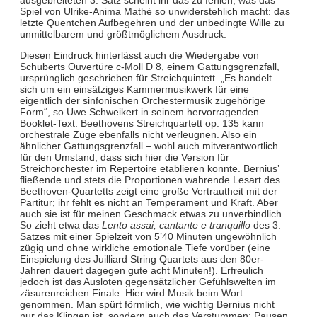
Spiel von Ulrike-Anima Mathé so unwiderstehlich macht: das
letzte Quentchen Aufbegehren und der unbedingte Wille zu
unmittelbarem und größtmöglichem Ausdruck.
Diesen Eindruck hinterlässt auch die Wiedergabe von
Schuberts Ouvertüre c-Moll D 8, einem Gattungsgrenzfall,
ursprünglich geschrieben für Streichquintett. „Es handelt
sich um ein einsätziges Kammermusikwerk für eine
eigentlich der sinfonischen Orchestermusik zugehörige
Form“, so Uwe Schweikert in seinem hervorragenden
Booklet-Text. Beethovens Streichquartett op. 135 kann
orchestrale Züge ebenfalls nicht verleugnen. Also ein
ähnlicher Gattungsgrenzfall – wohl auch mitverantwortlich
für den Umstand, dass sich hier die Version für
Streichorchester im Repertoire etablieren konnte. Bernius’
fließende und stets die Proportionen wahrende Lesart des
Beethoven-Quartetts zeigt eine große Vertrautheit mit der
Partitur; ihr fehlt es nicht an Temperament und Kraft. Aber
auch sie ist für meinen Geschmack etwas zu unverbindlich.
So zieht etwa das
Lento assai, cantante e tranquillo
des 3.
Satzes mit einer Spielzeit von 5’40 Minuten ungewöhnlich
zügig und ohne wirkliche emotionale Tiefe vorüber (eine
Einspielung des Juilliard String Quartets aus den 80er-
Jahren dauert dagegen gute acht Minuten!). Erfreulich
jedoch ist das Ausloten gegensätzlicher Gefühlswelten im
zäsurenreichen Finale. Hier wird Musik beim Wort
genommen. Man spürt förmlich, wie wichtig Bernius nicht
nur das Klingen ist, sondern auch das Verstummen: Pausen