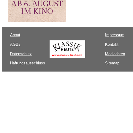
About
Impressum
AGBs
Kontakt
Datenschutz
Mediadaten
Haftungsausschluss
Sitemap