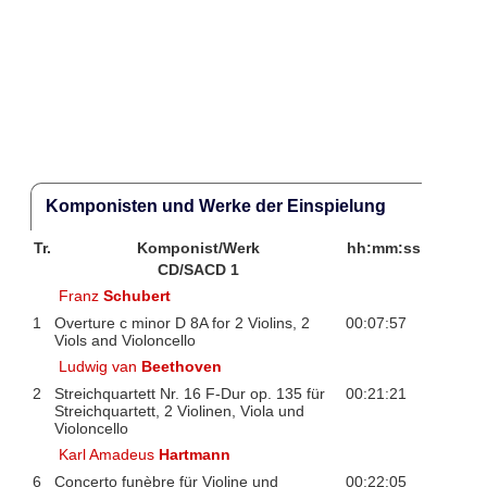
Komponisten und Werke der Einspielung
Tr.
Komponist/Werk
hh:mm:ss
CD/SACD 1
Franz
Schubert
1
Overture c minor D 8A for 2 Violins, 2
00:07:57
Viols and Violoncello
Ludwig van
Beethoven
2
Streichquartett Nr. 16 F-Dur op. 135 für
00:21:21
Streichquartett, 2 Violinen, Viola und
Violoncello
Karl Amadeus
Hartmann
6
Concerto funèbre für Violine und
00:22:05