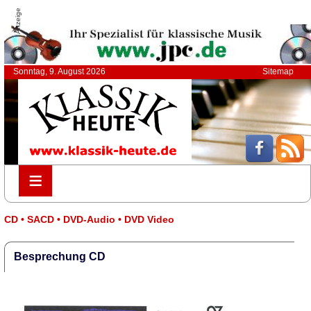
Anzeige
Sonntag, 9. August 2026
Sitemap
≡
≡
CD • SACD • DVD-Audio • DVD Video
Besprechung CD