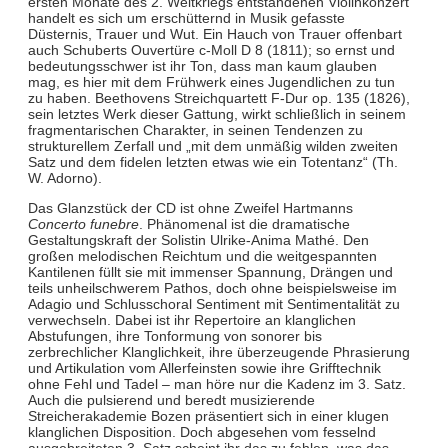
ersten Monate des 2. Weltkriegs entstandenen Violinkonzert
handelt es sich um erschütternd in Musik gefasste
Düsternis, Trauer und Wut. Ein Hauch von Trauer offenbart
auch Schuberts Ouvertüre c-Moll D 8 (1811); so ernst und
bedeutungsschwer ist ihr Ton, dass man kaum glauben
mag, es hier mit dem Frühwerk eines Jugendlichen zu tun
zu haben. Beethovens Streichquartett F-Dur op. 135
(1826),
sein letztes Werk dieser Gattung, wirkt schließlich in seinem
fragmentarischen Charakter, in seinen Tendenzen zu
strukturellem Zerfall und „mit dem unmäßig wilden zweiten
Satz und dem fidelen letzten etwas wie ein Totentanz“ (Th.
W. Adorno).
Das Glanzstück der CD ist ohne Zweifel Hartmanns
Concerto funebre
. Phänomenal ist die dramatische
Gestaltungskraft der Solistin Ulrike-Anima Mathé. Den
großen melodischen Reichtum und die weitgespannten
Kantilenen füllt sie mit immenser Spannung, Drängen und
teils unheilschwerem Pathos, doch ohne beispielsweise im
Adagio und Schlusschoral Sentiment mit Sentimentalität zu
verwechseln. Dabei ist ihr Repertoire an klanglichen
Abstufungen, ihre Tonformung von sonorer bis
zerbrechlicher Klanglichkeit, ihre überzeugende Phrasierung
und Artikulation vom Allerfeinsten sowie ihre Grifftechnik
ohne Fehl und Tadel – man höre nur die Kadenz im 3. Satz.
Auch die pulsierend und beredt musizierende
Streicherakademie Bozen präsentiert sich in einer klugen
klanglichen Disposition. Doch abgesehen vom fesselnd
ausgebreiteten 3. Satz scheint ihr das zu fehlen, was das