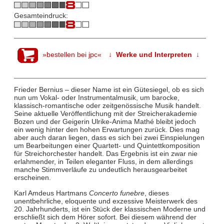
Gesamteindruck:
»bestellen bei jpc«
↓ Werke und Interpreten ↓
Frieder Bernius – dieser Name ist ein Gütesiegel, ob es sich
nun um Vokal- oder Instrumentalmusik, um barocke,
klassisch-romantische oder zeitgenössische Musik handelt.
Seine aktuelle Veröffentlichung mit der Streicherakademie
Bozen und der Geigerin Ulrike-Anima Mathé bleibt jedoch
ein wenig hinter den hohen Erwartungen zurück. Dies mag
aber auch daran liegen, dass es sich bei zwei Einspielungen
um Bearbeitungen einer Quartett- und Quintettkomposition
für Streichorchester handelt. Das Ergebnis ist ein zwar nie
erlahmender, in Teilen eleganter Fluss, in dem allerdings
manche Stimmverläufe zu undeutlich herausgearbeitet
erscheinen.
Karl Amdeus Hartmans
Concerto funebre
, dieses
unentbehrliche, eloquente und exzessive Meisterwerk des
20. Jahrhunderts, ist ein Stück der klassischen Moderne und
erschließt sich dem Hörer sofort. Bei diesem während der