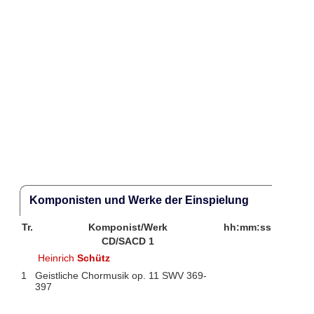
Komponisten und Werke der Einspielung
Tr.
Komponist/Werk
hh:mm:ss
CD/SACD 1
Heinrich
Schütz
1
Geistliche Chormusik op. 11 SWV 369-
397