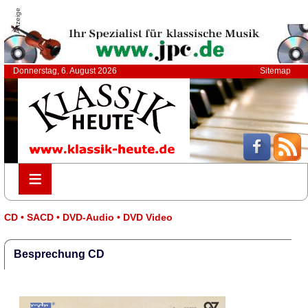
Anzeige
Donnerstag, 6. August 2026
Sitemap
≡
≡
CD • SACD • DVD-Audio • DVD Video
Besprechung CD