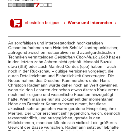
»bestellen bei jpc«
↓ Werke und Interpreten ↓
An sorgfältigen und interpretatorisch hochkarätigen
Gesamtaufnahmen von Heinrich Schütz´ kontrapunktischer,
aufregend zwischen restaurativen und avantgardistischen
Techniken vermittelnden
Geistlichen Chor-Music 1648
hat es
in den letzten zehn Jahren nicht gefehlt. Masaaki Suzuki
etwa (BIS) oder auch Manfred Cordes (cpo) haben – auch
noch in der Rückschau – gültige Versionen vorgelegt, die
durch Detailreichtum und Einheitlichkeit überzeugten. Die
Neuaufnahme des Dresdner Kammerchors unter Hans-
Christoph Rademann würde daher noch an Wert gewinnen,
wenn sie den Lesarten der schon etwas älteren Konkurrenz
noch mehr eigene und wesentliche Facetten hinzugefügt
hätte. Wenn man sie nur als Dokument der momentanen
Höhe des Dresdner Kammerchores nimmt, hat diese
akustisch sehr angenehm warm geratene Einspielung ihre
Meriten. Der Chor erscheint sehr jugendlich, weich, dennoch
textverständlich, und ausgeglichen, gerade in den
Mittelstimmen; mancher könnte sich vielleicht ein größeres
Gewicht der Bässe wünschen. Rademann setzt auf lebhafte