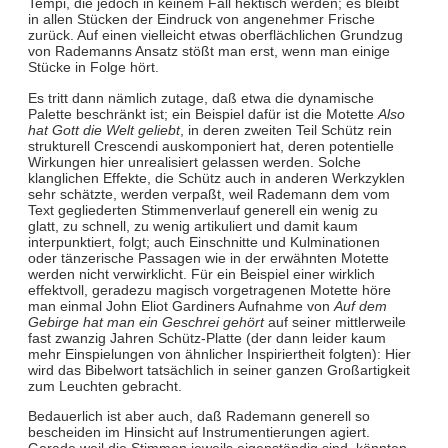
Tempi, die jedoch in keinem Fall hektisch werden; es bleibt
in allen Stücken der Eindruck von angenehmer Frische
zurück. Auf einen vielleicht etwas oberflächlichen Grundzug
von Rademanns Ansatz stößt man erst, wenn man einige
Stücke in Folge hört.
Es tritt dann nämlich zutage, daß etwa die dynamische
Palette beschränkt ist; ein Beispiel dafür ist die Motette
Also
hat Gott die Welt geliebt
, in deren zweiten Teil Schütz rein
strukturell Crescendi auskomponiert hat, deren potentielle
Wirkungen hier unrealisiert gelassen werden. Solche
klanglichen Effekte, die Schütz auch in anderen Werkzyklen
sehr schätzte, werden verpaßt, weil Rademann dem vom
Text gegliederten Stimmenverlauf generell ein wenig zu
glatt, zu schnell, zu wenig artikuliert und damit kaum
interpunktiert, folgt; auch Einschnitte und Kulminationen
oder tänzerische Passagen wie in der erwähnten Motette
werden nicht verwirklicht. Für ein Beispiel einer wirklich
effektvoll, geradezu magisch vorgetragenen Motette höre
man einmal John Eliot Gardiners Aufnahme von
Auf dem
Gebirge hat man ein Geschrei gehört
auf seiner mittlerweile
fast zwanzig Jahren Schütz-Platte (der dann leider kaum
mehr Einspielungen von ähnlicher Inspiriertheit folgten): Hier
wird das Bibelwort tatsächlich in seiner ganzen Großartigkeit
zum Leuchten gebracht.
Bedauerlich ist aber auch, daß Rademann generell so
bescheiden im Hinsicht auf Instrumentierungen agiert.
Gerade weil die Stimmen jeweils eigenständig sind, könnten