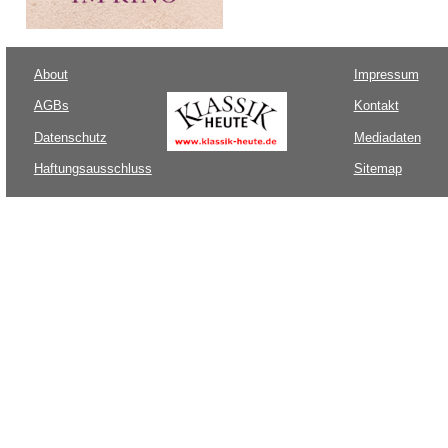
About
Impressum
AGBs
Kontakt
Datenschutz
Mediadaten
Haftungsausschluss
Sitemap