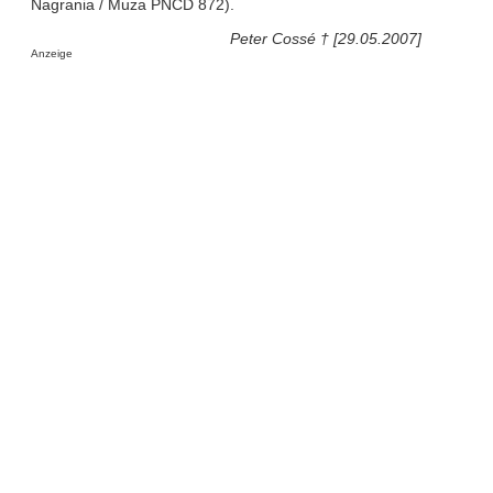
Nagrania / Muza PNCD 872).
Peter Cossé † [29.05.2007]
Anzeige