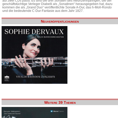
auf zwei CDs passt. Es sind die drei Sonaten des Neunzehnjährigen, die der
geschäftstüchtige Verleger Diabelli als „Sonatinen“ herausgegeben hat, dazu
kommen die als „Grand Duo“ veröffentlichte Sonate A-Dur, das h-Moll-Rondo
und die bedeutende C-Dur-Fantasie aus dem Jahr 1827.
Neuveröffentlichungen
Weitere 39 Themen