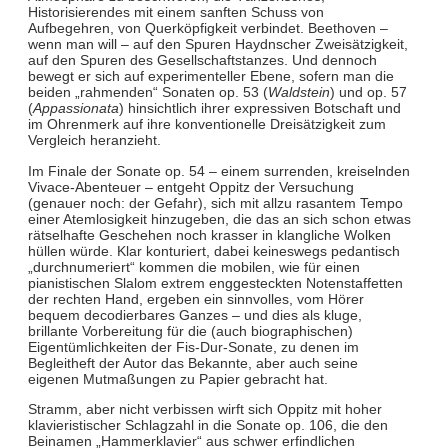
Historisierendes mit einem sanften Schuss von
Aufbegehren, von Querköpfigkeit verbindet. Beethoven –
wenn man will – auf den Spuren Haydnscher Zweisätzigkeit,
auf den Spuren des Gesellschaftstanzes. Und dennoch
bewegt er sich auf experimenteller Ebene, sofern man die
beiden „rahmenden“ Sonaten op. 53 (
Waldstein
) und op. 57
(
Appassionata
) hinsichtlich ihrer expressiven Botschaft und
im Ohrenmerk auf ihre konventionelle Dreisätzigkeit zum
Vergleich heranzieht.
Im Finale der Sonate op. 54 – einem surrenden, kreiselnden
Vivace-Abenteuer – entgeht Oppitz der Versuchung
(genauer noch: der Gefahr), sich mit allzu rasantem Tempo
einer Atemlosigkeit hinzugeben, die das an sich schon etwas
rätselhafte Geschehen noch krasser in klangliche Wolken
hüllen würde. Klar konturiert, dabei keineswegs pedantisch
„durchnumeriert“ kommen die mobilen, wie für einen
pianistischen Slalom extrem enggesteckten Notenstaffetten
der rechten Hand, ergeben ein sinnvolles, vom Hörer
bequem decodierbares Ganzes – und dies als kluge,
brillante Vorbereitung für die (auch biographischen)
Eigentümlichkeiten der Fis-Dur-Sonate, zu denen im
Begleitheft der Autor das Bekannte, aber auch seine
eigenen Mutmaßungen zu Papier gebracht hat.
Stramm, aber nicht verbissen wirft sich Oppitz mit hoher
klavieristischer Schlagzahl in die Sonate op. 106, die den
Beinamen „Hammerklavier“ aus schwer erfindlichen