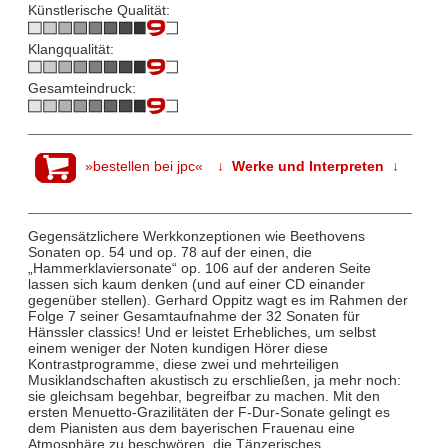
Künstlerische Qualität:
Klangqualität:
Gesamteindruck:
»bestellen bei jpc«
↓ Werke und Interpreten ↓
Gegensätzlichere Werkkonzeptionen wie Beethovens
Sonaten op. 54 und op. 78 auf der einen, die
„Hammerklaviersonate“ op. 106 auf der anderen Seite
lassen sich kaum denken (und auf einer CD einander
gegenüber stellen). Gerhard Oppitz wagt es im Rahmen der
Folge 7 seiner Gesamtaufnahme der 32 Sonaten für
Hänssler classics! Und er leistet Erhebliches, um selbst
einem weniger der Noten kundigen Hörer diese
Kontrastprogramme, diese zwei und mehrteiligen
Musiklandschaften akustisch zu erschließen, ja mehr noch:
sie gleichsam begehbar, begreifbar zu machen. Mit den
ersten Menuetto-Grazilitäten der F-Dur-Sonate gelingt es
dem Pianisten aus dem bayerischen Frauenau eine
Atmosphäre zu beschwören, die Tänzerisches,