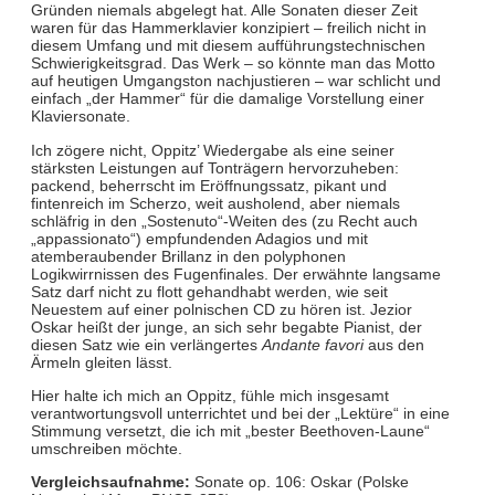
Gründen niemals abgelegt hat. Alle Sonaten dieser Zeit
waren für das Hammerklavier konzipiert – freilich nicht in
diesem Umfang und mit diesem aufführungstechnischen
Schwierigkeitsgrad. Das Werk – so könnte man das Motto
auf heutigen Umgangston nachjustieren – war schlicht und
einfach „der Hammer“ für die damalige Vorstellung einer
Klaviersonate.
Ich zögere nicht, Oppitz’ Wiedergabe als eine seiner
stärksten Leistungen auf Tonträgern hervorzuheben:
packend, beherrscht im Eröffnungssatz, pikant und
fintenreich im Scherzo, weit ausholend, aber niemals
schläfrig in den „Sostenuto“-Weiten des (zu Recht auch
„appassionato“) empfundenden Adagios und mit
atemberaubender Brillanz in den polyphonen
Logikwirrnissen des Fugenfinales. Der erwähnte langsame
Satz darf nicht zu flott gehandhabt werden, wie seit
Neuestem auf einer polnischen CD zu hören ist. Jezior
Oskar heißt der junge, an sich sehr begabte Pianist, der
diesen Satz wie ein verlängertes
Andante favori
aus den
Ärmeln gleiten lässt.
Hier halte ich mich an Oppitz, fühle mich insgesamt
verantwortungsvoll unterrichtet und bei der „Lektüre“ in eine
Stimmung versetzt, die ich mit „bester Beethoven-Laune“
umschreiben möchte.
Vergleichsaufnahme:
Sonate op. 106: Oskar (Polske