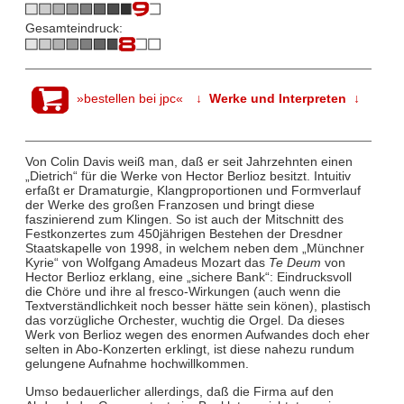
Gesamteindruck:
»bestellen bei jpc«
↓ Werke und Interpreten ↓
Von Colin Davis weiß man, daß er seit Jahrzehnten einen
„Dietrich“ für die Werke von Hector Berlioz besitzt. Intuitiv
erfaßt er Dramaturgie, Klangproportionen und Formverlauf
der Werke des großen Franzosen und bringt diese
faszinierend zum Klingen. So ist auch der Mitschnitt des
Festkonzertes zum 450jährigen Bestehen der Dresdner
Staatskapelle von 1998, in welchem neben dem „Münchner
Kyrie“ von Wolfgang Amadeus Mozart das
Te Deum
von
Hector Berlioz erklang, eine „sichere Bank“: Eindrucksvoll
die Chöre und ihre al fresco-Wirkungen (auch wenn die
Textverständlichkeit noch besser hätte sein könen), plastisch
das vorzügliche Orchester, wuchtig die Orgel. Da dieses
Werk von Berlioz wegen des enormen Aufwandes doch eher
selten in Abo-Konzerten erklingt, ist diese nahezu rundum
gelungene Aufnahme hochwillkommen.
Umso bedauerlicher allerdings, daß die Firma auf den