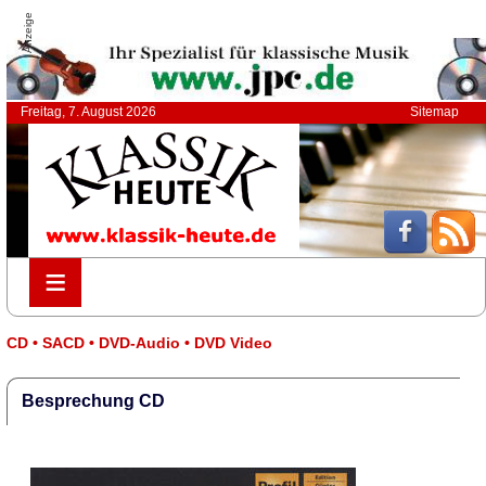
Anzeige
Freitag, 7. August 2026
Sitemap
≡
≡
CD • SACD • DVD-Audio • DVD Video
Besprechung CD