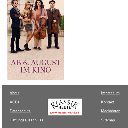
About
Impressum
AGBs
Kontakt
Datenschutz
Mediadaten
Haftungsausschluss
Sitemap