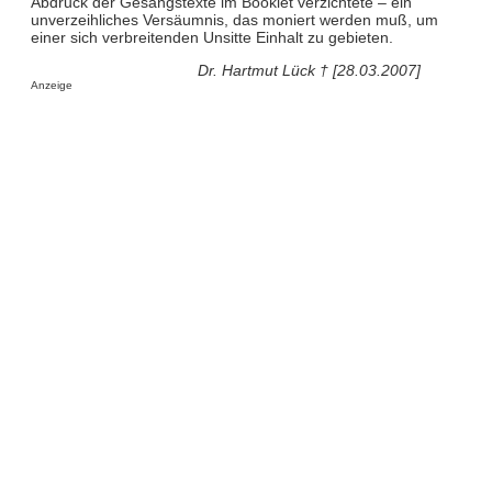
Abdruck der Gesangstexte im Booklet verzichtete – ein
unverzeihliches Versäumnis, das moniert werden muß, um
einer sich verbreitenden Unsitte Einhalt zu gebieten.
Dr. Hartmut Lück † [28.03.2007]
Anzeige