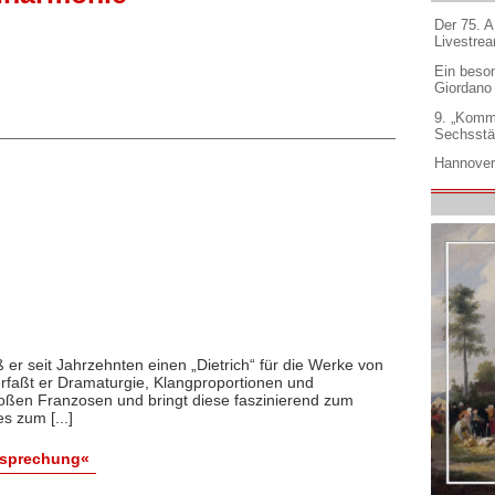
Der 75. 
Livestre
Ein beso
Giordano
9. „Komm
Sechsstä
Hannover
er seit Jahrzehnten einen „Dietrich“ für die Werke von
v erfaßt er Dramaturgie, Klangproportionen und
oßen Franzosen und bringt diese faszinierend zum
s zum [...]
esprechung«