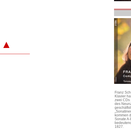
▲
Franz Sch
Klavier h
zwei CDs 
des Neunz
geschäftst
„Sonatine
kommen di
Sonate A-
bedeutend
1827.