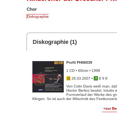
Chor
Diskographie
Diskographie (1)
Profil PH06039
1 CD • 60min • 1998
28.03.2007
•
8 9 8
Von Colin Davis weiß man, daß 
Hector Berlioz besitzt. Intuiti
Formverlauf der Werke des gr
Klingen. So ist auch der Mitschnitt des Festkonzerte
»zur B