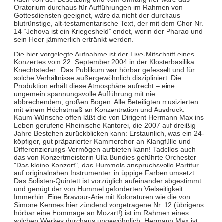
Oratorium durchaus für Aufführungen im Rahmen von
Gottesdiensten geeignet, wäre da nicht der durchaus
blutrünstige, alt-testamentarische Text, der mit dem Chor Nr.
14 “Jehova ist ein Kriegesheld” endet, worin der Pharao und
sein Heer jämmerlich ertränkt werden.
Die hier vorgelegte Aufnahme ist der Live-Mitschnitt eines
Konzertes vom 22. September 2004 in der Klosterbasilika
Knechtsteden. Das Publikum war hörbar gefesselt und für
solche Verhältnisse außergewöhnlich diszipliniert. Die
Produktion erhält diese Atmosphäre aufrecht – eine
ungemein spannungsvolle Aufführung mit nie
abbrechendem, großen Bogen. Alle Beteiligten musizierten
mit einem Höchstmaß an Konzentration und Ausdruck.
Kaum Wünsche offen läßt die von Dirigent Hermann Max ins
Leben gerufene Rheinische Kantorei, die 2007 auf dreißig
Jahre Bestehen zurückblicken kann: Erstaunlich, was ein 24-
köpfiger, gut präparierter Kammerchor an Klangfülle und
Differenzierungs-Vermögen aufbieten kann! Tadellos auch
das von Konzertmeisterin Ulla Bundies geführte Orchester
"Das kleine Konzert", das Hummels anspruchsvolle Partitur
auf originalnahen Instrumenten in üppige Farben umsetzt.
Das Solisten-Quintett ist vorzüglich aufeinander abgestimmt
und genügt der von Hummel geforderten Vielseitigkeit.
Immerhin: Eine Bravour-Arie mit Koloraturen wie die von
Simone Kermes hier zündend vorgetragene Nr. 12 (übrigens
hörbar eine Hommage an Mozart!) ist im Rahmen eines
solchen Werkes durchaus ungewöhnlich. Hermann Max ist