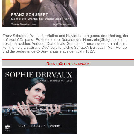
Franz Schuberts Werke für Violine und Klavier haben genau den Umfang, der
auf zwei CDs passt. Es sind die drei Sonaten des Neunzehnjährigen, die der
geschäftstüchtige Verleger Diabelli als „Sonatinen“ herausgegeben hat, dazu
kommen die als „Grand Duo“ veröffentlichte Sonate A-Dur, das h-Moll-Rondo
und die bedeutende C-Dur-Fantasie aus dem Jahr 1827.
Neuveröffentlichungen