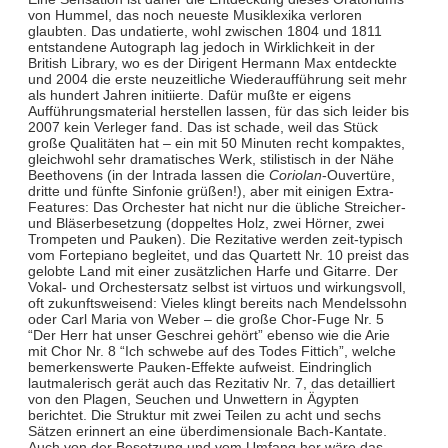
von Hummel, das noch neueste Musiklexika verloren
glaubten. Das undatierte, wohl zwischen 1804 und 1811
entstandene Autograph lag jedoch in Wirklichkeit in der
British Library, wo es der Dirigent Hermann Max entdeckte
und 2004 die erste neuzeitliche Wiederaufführung seit mehr
als hundert Jahren initiierte. Dafür mußte er eigens
Aufführungsmaterial herstellen lassen, für das sich leider bis
2007 kein Verleger fand. Das ist schade, weil das Stück
große Qualitäten hat – ein mit 50 Minuten recht kompaktes,
gleichwohl sehr dramatisches Werk, stilistisch in der Nähe
Beethovens (in der Intrada lassen die
Coriolan
-Ouvertüre,
dritte und fünfte Sinfonie grüßen!), aber mit einigen Extra-
Features: Das Orchester hat nicht nur die übliche Streicher-
und Bläserbesetzung (doppeltes Holz, zwei Hörner, zwei
Trompeten und Pauken). Die Rezitative werden zeit-typisch
vom Fortepiano begleitet, und das Quartett Nr. 10 preist das
gelobte Land mit einer zusätzlichen Harfe und Gitarre. Der
Vokal- und Orchestersatz selbst ist virtuos und wirkungsvoll,
oft zukunftsweisend: Vieles klingt bereits nach Mendelssohn
oder Carl Maria von Weber – die große Chor-Fuge Nr. 5
“Der Herr hat unser Geschrei gehört” ebenso wie die Arie
mit Chor Nr. 8 “Ich schwebe auf des Todes Fittich”, welche
bemerkenswerte Pauken-Effekte aufweist. Eindringlich
lautmalerisch gerät auch das Rezitativ Nr. 7, das detailliert
von den Plagen, Seuchen und Unwettern in Ägypten
berichtet. Die Struktur mit zwei Teilen zu acht und sechs
Sätzen erinnert an eine überdimensionale Bach-Kantate.
Auch von der Besetzung und vom Umfang her wäre das