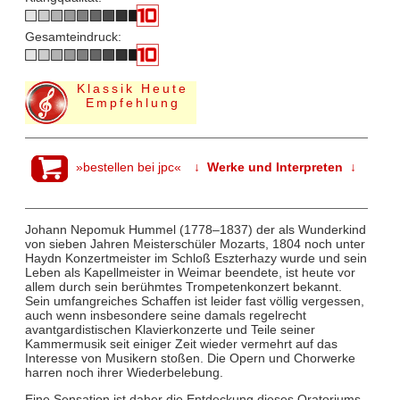
Gesamteindruck:
Klassik Heute
Empfehlung
»bestellen bei jpc«
↓ Werke und Interpreten ↓
Johann Nepomuk Hummel (1778–1837) der als Wunderkind
von sieben Jahren Meisterschüler Mozarts, 1804 noch unter
Haydn Konzertmeister im Schloß Eszterhazy wurde und sein
Leben als Kapellmeister in Weimar beendete, ist heute vor
allem durch sein berühmtes Trompetenkonzert bekannt.
Sein umfangreiches Schaffen ist leider fast völlig vergessen,
auch wenn insbesondere seine damals regelrecht
avantgardistischen Klavierkonzerte und Teile seiner
Kammermusik seit einiger Zeit wieder vermehrt auf das
Interesse von Musikern stoßen. Die Opern und Chorwerke
harren noch ihrer Wiederbelebung.
Eine Sensation ist daher die Entdeckung dieses Oratoriums