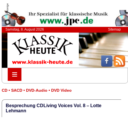
Anzeige
Samstag, 8. August 2026
Sitemap
≡
≡
CD • SACD • DVD-Audio • DVD Video
Besprechung CDLiving Voices Vol. 8 – Lotte
Lehmann