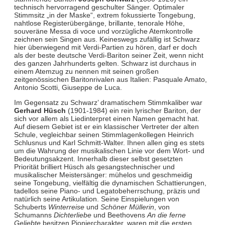
technisch hervorragend geschulter Sänger. Optimaler
Stimmsitz „in der Maske“, extrem fokussierte Tongebung,
nahtlose Registerübergänge, brillante, tenorale Höhe,
souveräne Messa di voce und vorzügliche Atemkontrolle
zeichnen sein Singen aus. Keineswegs zufällig ist Schwarz
hier überwiegend mit Verdi-Partien zu hören, darf er doch
als der beste deutsche Verdi-Bariton seiner Zeit, wenn nicht
des ganzen Jahrhunderts gelten. Schwarz ist durchaus in
einem Atemzug zu nennen mit seinen großen
zeitgenössischen Baritonrivalen aus Italien: Pasquale Amato,
Antonio Scotti, Giuseppe de Luca.
Im Gegensatz zu Schwarz’ dramatischem Stimmkaliber war
Gerhard Hüsch
(1901-1984) ein rein lyrischer Bariton, der
sich vor allem als Liedinterpret einen Namen gemacht hat.
Auf diesem Gebiet ist er ein klassischer Vertreter der alten
Schule, vegleichbar seinen Stimmlagenkollegen Heinrich
Schlusnus und Karl Schmitt-Walter. Ihnen allen ging es stets
um die Wahrung der musikalischen Linie vor dem Wort- und
Bedeutungsakzent. Innerhalb dieser selbst gesetzten
Priorität brilliert Hüsch als gesangstechnischer und
musikalischer Meistersänger: mühelos und geschmeidig
seine Tongebung, vielfältig die dynamischen Schattierungen,
tadellos seine Piano- und Legatobeherrschung, präzis und
natürlich seine Artikulation. Seine Einspielungen von
Schuberts
Winterreise
und
Schöner Müllerin
, von
Schumanns
Dichterliebe
und Beethovens
An die ferne
Geliebte
besitzen Pioniercharakter, waren mit die ersten