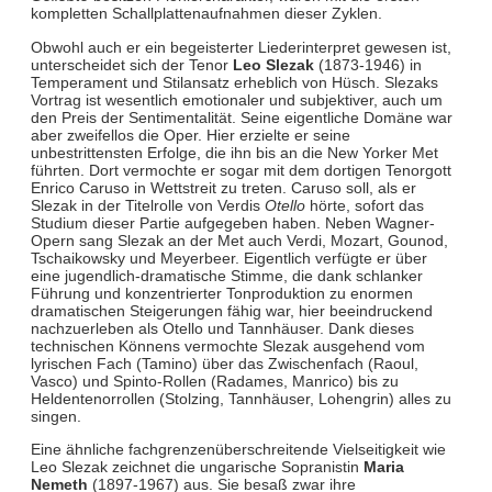
kompletten Schallplattenaufnahmen dieser Zyklen.
Obwohl auch er ein begeisterter Liederinterpret gewesen ist,
unterscheidet sich der Tenor
Leo Slezak
(1873-1946) in
Temperament und Stilansatz erheblich von Hüsch. Slezaks
Vortrag ist wesentlich emotionaler und subjektiver, auch um
den Preis der Sentimentalität. Seine eigentliche Domäne war
aber zweifellos die Oper. Hier erzielte er seine
unbestrittensten Erfolge, die ihn bis an die New Yorker Met
führten. Dort vermochte er sogar mit dem dortigen Tenorgott
Enrico Caruso in Wettstreit zu treten. Caruso soll, als er
Slezak in der Titelrolle von Verdis
Otello
hörte, sofort das
Studium dieser Partie aufgegeben haben. Neben Wagner-
Opern sang Slezak an der Met auch Verdi, Mozart, Gounod,
Tschaikowsky und Meyerbeer. Eigentlich verfügte er über
eine jugendlich-dramatische Stimme, die dank schlanker
Führung und konzentrierter Tonproduktion zu enormen
dramatischen Steigerungen fähig war, hier beeindruckend
nachzuerleben als Otello und Tannhäuser. Dank dieses
technischen Könnens vermochte Slezak ausgehend vom
lyrischen Fach (Tamino) über das Zwischenfach (Raoul,
Vasco) und Spinto-Rollen (Radames, Manrico) bis zu
Heldentenorrollen (Stolzing, Tannhäuser, Lohengrin) alles zu
singen.
Eine ähnliche fachgrenzenüberschreitende Vielseitigkeit wie
Leo Slezak zeichnet die ungarische Sopranistin
Maria
Nemeth
(1897-1967) aus. Sie besaß zwar ihre