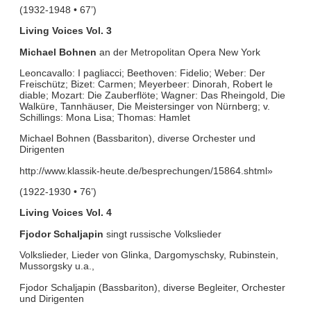
(1932-1948 • 67’)
Living Voices Vol. 3
Michael Bohnen
an der Metropolitan Opera New York
Leoncavallo: I pagliacci; Beethoven: Fidelio; Weber: Der
Freischütz; Bizet: Carmen; Meyerbeer: Dinorah, Robert le
diable; Mozart: Die Zauberflöte; Wagner: Das Rheingold, Die
Walküre, Tannhäuser, Die Meistersinger von Nürnberg; v.
Schillings: Mona Lisa; Thomas: Hamlet
Michael Bohnen (Bassbariton), diverse Orchester und
Dirigenten
http://www.klassik-heute.de/besprechungen/15864.shtml»
(1922-1930 • 76’)
Living Voices Vol. 4
Fjodor Schaljapin
singt russische Volkslieder
Volkslieder, Lieder von Glinka, Dargomyschsky, Rubinstein,
Mussorgsky u.a.,
Fjodor Schaljapin (Bassbariton), diverse Begleiter, Orchester
und Dirigenten