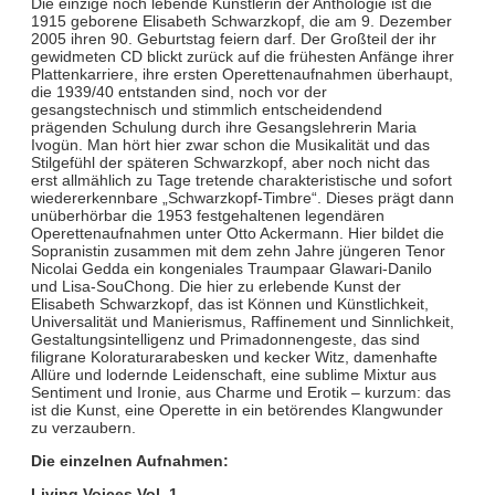
Die einzige noch lebende Künstlerin der Anthologie ist die
1915 geborene Elisabeth Schwarzkopf, die am 9. Dezember
2005 ihren 90. Geburtstag feiern darf. Der Großteil der ihr
gewidmeten CD blickt zurück auf die frühesten Anfänge ihrer
Plattenkarriere, ihre ersten Operettenaufnahmen überhaupt,
die 1939/40 entstanden sind, noch vor der
gesangstechnisch und stimmlich entscheidendend
prägenden Schulung durch ihre Gesangslehrerin Maria
Ivogün. Man hört hier zwar schon die Musikalität und das
Stilgefühl der späteren Schwarzkopf, aber noch nicht das
erst allmählich zu Tage tretende charakteristische und sofort
wiedererkennbare „Schwarzkopf-Timbre“. Dieses prägt dann
unüberhörbar die 1953 festgehaltenen legendären
Operettenaufnahmen unter Otto Ackermann. Hier bildet die
Sopranistin zusammen mit dem zehn Jahre jüngeren Tenor
Nicolai Gedda ein kongeniales Traumpaar Glawari-Danilo
und Lisa-SouChong. Die hier zu erlebende Kunst der
Elisabeth Schwarzkopf, das ist Können und Künstlichkeit,
Universalität und Manierismus, Raffinement und Sinnlichkeit,
Gestaltungsintelligenz und Primadonnengeste, das sind
filigrane Koloraturarabesken und kecker Witz, damenhafte
Allüre und lodernde Leidenschaft, eine sublime Mixtur aus
Sentiment und Ironie, aus Charme und Erotik – kurzum: das
ist die Kunst, eine Operette in ein betörendes Klangwunder
zu verzaubern.
Die einzelnen Aufnahmen:
Living Voices Vol. 1