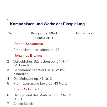
Komponisten und Werke der Einspielung
Tr.
Komponist/Werk
hh:mm:ss
CD/SACD 1
Robert
Schumann
1
Frauenliebe und -leben op. 42
Johannes
Brahms
2
Vergebliches Ständchen op. 84 Nr. 4
(Volkslied)
3
Sandmännchen WoO 31,4 (Volks-
Kinderlied)
4
Die Mainacht op. 43 Nr. 2
5
From Everlasting Love op. 43 No. 1
Franz
Schubert
6
Der Tod und das Mädchen op. 7 No. 3
D 531
7
An die Musik