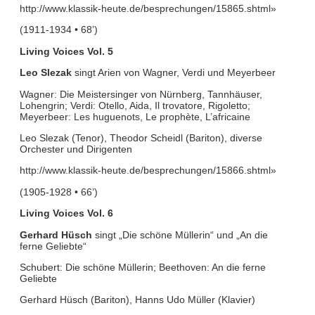
http://www.klassik-heute.de/besprechungen/15865.shtml»
(1911-1934 • 68’)
Living Voices Vol. 5
Leo Slezak
singt Arien von Wagner, Verdi und Meyerbeer
Wagner: Die Meistersinger von Nürnberg, Tannhäuser,
Lohengrin; Verdi: Otello, Aida, Il trovatore, Rigoletto;
Meyerbeer: Les huguenots, Le prophète, L’africaine
Leo Slezak (Tenor), Theodor Scheidl (Bariton), diverse
Orchester und Dirigenten
http://www.klassik-heute.de/besprechungen/15866.shtml»
(1905-1928 • 66’)
Living Voices Vol. 6
Gerhard Hüsch
singt „Die schöne Müllerin“ und „An die
ferne Geliebte“
Schubert: Die schöne Müllerin; Beethoven: An die ferne
Geliebte
Gerhard Hüsch (Bariton), Hanns Udo Müller (Klavier)