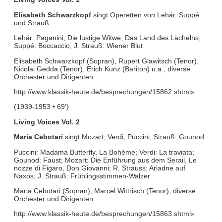
Elisabeth Schwarzkopf
singt Operetten von Lehár, Suppé
und Strauß
Lehár: Paganini, Die lustige Witwe, Das Land des Lächelns;
Suppé: Boccaccio; J. Strauß: Wiener Blut
Elisabeth Schwarzkopf (Sopran), Rupert Glawitsch (Tenor),
Nicolai Gedda (Tenor), Erich Kunz (Bariton) u.a., diverse
Orchester und Dirigenten
http://www.klassik-heute.de/besprechungen/15862.shtml»
(1939-1953 • 69’)
Living Voices Vol. 2
Maria Cebotari
singt Mozart, Verdi, Puccini, Strauß, Gounod
Puccini: Madama Butterfly, La Bohème; Verdi: La traviata;
Gounod: Faust; Mozart: Die Enführung aus dem Serail, Le
nozze di Figaro, Don Giovanni; R. Strauss: Ariadne auf
Naxos; J. Strauß: Frühlingsstimmen-Walzer
Maria Cebotari (Sopran), Marcel Wittrisch (Tenor), diverse
Orchester und Dirigenten
http://www.klassik-heute.de/besprechungen/15863.shtml»