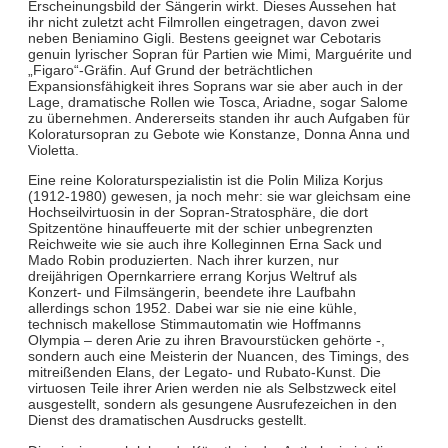
Erscheinungsbild der Sängerin wirkt. Dieses Aussehen hat
ihr nicht zuletzt acht Filmrollen eingetragen, davon zwei
neben Beniamino Gigli. Bestens geeignet war Cebotaris
genuin lyrischer Sopran für Partien wie Mimi, Marguérite und
„Figaro“-Gräfin. Auf Grund der beträchtlichen
Expansionsfähigkeit ihres Soprans war sie aber auch in der
Lage, dramatische Rollen wie Tosca, Ariadne, sogar Salome
zu übernehmen. Andererseits standen ihr auch Aufgaben für
Koloratursopran zu Gebote wie Konstanze, Donna Anna und
Violetta.
Eine reine Koloraturspezialistin ist die Polin Miliza Korjus
(1912-1980) gewesen, ja noch mehr: sie war gleichsam eine
Hochseilvirtuosin in der Sopran-Stratosphäre, die dort
Spitzentöne hinauffeuerte mit der schier unbegrenzten
Reichweite wie sie auch ihre Kolleginnen Erna Sack und
Mado Robin produzierten. Nach ihrer kurzen, nur
dreijährigen Opernkarriere errang Korjus Weltruf als
Konzert- und Filmsängerin, beendete ihre Laufbahn
allerdings schon 1952. Dabei war sie nie eine kühle,
technisch makellose Stimmautomatin wie Hoffmanns
Olympia – deren Arie zu ihren Bravourstücken gehörte -,
sondern auch eine Meisterin der Nuancen, des Timings, des
mitreißenden Elans, der Legato- und Rubato-Kunst. Die
virtuosen Teile ihrer Arien werden nie als Selbstzweck eitel
ausgestellt, sondern als gesungene Ausrufezeichen in den
Dienst des dramatischen Ausdrucks gestellt.