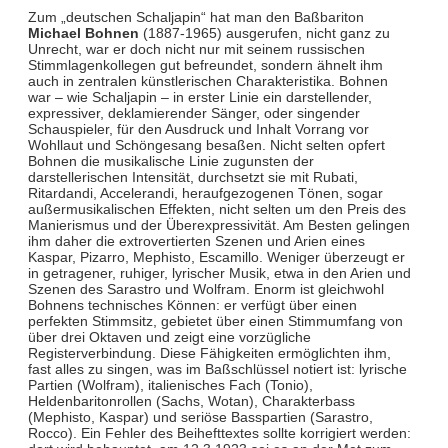
Zum „deutschen Schaljapin“ hat man den Baßbariton
Michael Bohnen
(1887-1965) ausgerufen, nicht ganz zu
Unrecht, war er doch nicht nur mit seinem russischen
Stimmlagenkollegen gut befreundet, sondern ähnelt ihm
auch in zentralen künstlerischen Charakteristika. Bohnen
war – wie Schaljapin – in erster Linie ein darstellender,
expressiver, deklamierender Sänger, oder singender
Schauspieler, für den Ausdruck und Inhalt Vorrang vor
Wohllaut und Schöngesang besaßen. Nicht selten opfert
Bohnen die musikalische Linie zugunsten der
darstellerischen Intensität, durchsetzt sie mit Rubati,
Ritardandi, Accelerandi, heraufgezogenen Tönen, sogar
außermusikalischen Effekten, nicht selten um den Preis des
Manierismus und der Überexpressivität. Am Besten gelingen
ihm daher die extrovertierten Szenen und Arien eines
Kaspar, Pizarro, Mephisto, Escamillo. Weniger überzeugt er
in getragener, ruhiger, lyrischer Musik, etwa in den Arien und
Szenen des Sarastro und Wolfram. Enorm ist gleichwohl
Bohnens technisches Können: er verfügt über einen
perfekten Stimmsitz, gebietet über einen Stimmumfang von
über drei Oktaven und zeigt eine vorzügliche
Registerverbindung. Diese Fähigkeiten ermöglichten ihm,
fast alles zu singen, was im Baßschlüssel notiert ist: lyrische
Partien (Wolfram), italienisches Fach (Tonio),
Heldenbaritonrollen (Sachs, Wotan), Charakterbass
(Mephisto, Kaspar) und seriöse Basspartien (Sarastro,
Rocco). Ein Fehler des Beihefttextes sollte korrigiert werden: