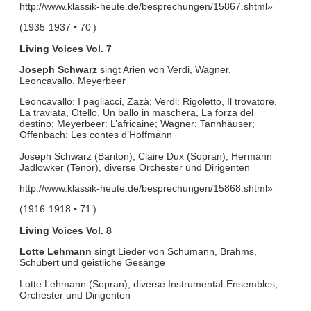
http://www.klassik-heute.de/besprechungen/15867.shtml»
(1935-1937 • 70’)
Living Voices Vol. 7
Joseph Schwarz
singt Arien von Verdi, Wagner,
Leoncavallo, Meyerbeer
Leoncavallo: I pagliacci, Zazà; Verdi: Rigoletto, Il trovatore,
La traviata, Otello, Un ballo in maschera, La forza del
destino; Meyerbeer: L’africaine; Wagner: Tannhäuser;
Offenbach: Les contes d’Hoffmann
Joseph Schwarz (Bariton), Claire Dux (Sopran), Hermann
Jadlowker (Tenor), diverse Orchester und Dirigenten
http://www.klassik-heute.de/besprechungen/15868.shtml»
(1916-1918 • 71’)
Living Voices Vol. 8
Lotte Lehmann
singt Lieder von Schumann, Brahms,
Schubert und geistliche Gesänge
Lotte Lehmann (Sopran), diverse Instrumental-Ensembles,
Orchester und Dirigenten