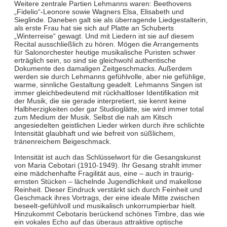
Weitere zentrale Partien Lehmanns waren: Beethovens
„Fidelio“-Leonore sowie Wagners Elsa, Elisabeth und
Sieglinde. Daneben galt sie als überragende Liedgestalterin,
als erste Frau hat sie sich auf Platte an Schuberts
„Winterreise“ gewagt. Und mit Liedern ist sie auf diesem
Recital ausschließlich zu hören. Mögen die Arrangements
für Salonorchester heutige musikalische Puristen schwer
erträglich sein, so sind sie gleichwohl authentische
Dokumente des damaligen Zeitgeschmacks. Außerdem
werden sie durch Lehmanns gefühlvolle, aber nie gefühlige,
warme, sinnliche Gestaltung geadelt. Lehmanns Singen ist
immer gleichbedeutend mit rückhaltloser Identifikation mit
der Musik, die sie gerade interpretiert, sie kennt keine
Halbherzigkeiten oder gar Studioglätte, sie wird immer total
zum Medium der Musik. Selbst die nah am Kitsch
angesiedelten geistlichen Lieder wirken durch ihre schlichte
Intensität glaubhaft und wie befreit von süßlichem,
tränenreichem Beigeschmack.
Intensität ist auch das Schlüsselwort für die Gesangskunst
von Maria Cebotari (1910-1949). Ihr Gesang strahlt immer
eine mädchenhafte Fragilität aus, eine – auch in traurig-
ernsten Stücken – lächelnde Jugendlichkeit und makellose
Reinheit. Dieser Eindruck verstärkt sich durch Feinheit und
Geschmack ihres Vortrags, der eine ideale Mitte zwischen
beseelt-gefühlvoll und musikalisch unkorrumpierbar hielt.
Hinzukommt Cebotaris berückend schönes Timbre, das wie
ein vokales Echo auf das überaus attraktive optische