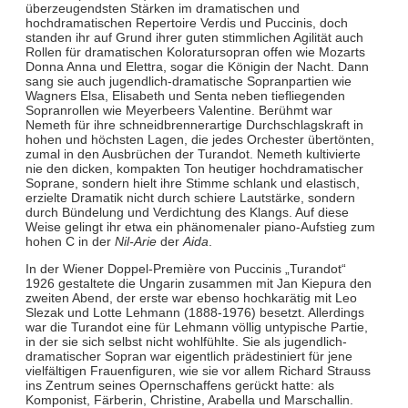
überzeugendsten Stärken im dramatischen und
hochdramatischen Repertoire Verdis und Puccinis, doch
standen ihr auf Grund ihrer guten stimmlichen Agilität auch
Rollen für dramatischen Koloratursopran offen wie Mozarts
Donna Anna und Elettra, sogar die Königin der Nacht. Dann
sang sie auch jugendlich-dramatische Sopranpartien wie
Wagners Elsa, Elisabeth und Senta neben tiefliegenden
Sopranrollen wie Meyerbeers Valentine. Berühmt war
Nemeth für ihre schneidbrennerartige Durchschlagskraft in
hohen und höchsten Lagen, die jedes Orchester übertönten,
zumal in den Ausbrüchen der Turandot. Nemeth kultivierte
nie den dicken, kompakten Ton heutiger hochdramatischer
Soprane, sondern hielt ihre Stimme schlank und elastisch,
erzielte Dramatik nicht durch schiere Lautstärke, sondern
durch Bündelung und Verdichtung des Klangs. Auf diese
Weise gelingt ihr etwa ein phänomenaler piano-Aufstieg zum
hohen C in der
Nil-Arie
der
Aida
.
In der Wiener Doppel-Première von Puccinis „Turandot“
1926 gestaltete die Ungarin zusammen mit Jan Kiepura den
zweiten Abend, der erste war ebenso hochkarätig mit Leo
Slezak und Lotte Lehmann (1888-1976) besetzt. Allerdings
war die Turandot eine für Lehmann völlig untypische Partie,
in der sie sich selbst nicht wohlfühlte. Sie als jugendlich-
dramatischer Sopran war eigentlich prädestiniert für jene
vielfältigen Frauenfiguren, wie sie vor allem Richard Strauss
ins Zentrum seines Opernschaffens gerückt hatte: als
Komponist, Färberin, Christine, Arabella und Marschallin.