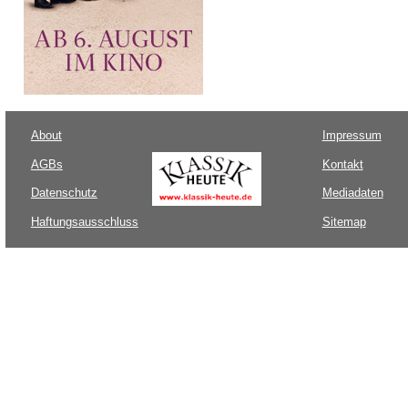
About
Impressum
AGBs
Kontakt
Datenschutz
Mediadaten
Haftungsausschluss
Sitemap