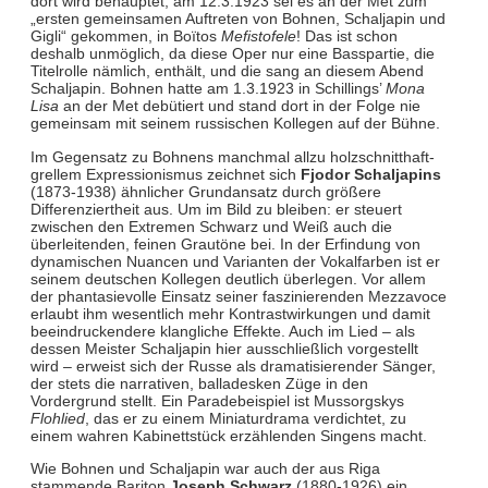
dort wird behauptet, am 12.3.1923 sei es an der Met zum
„ersten gemeinsamen Auftreten von Bohnen, Schaljapin und
Gigli“ gekommen, in Boïtos
Mefistofele
! Das ist schon
deshalb unmöglich, da diese Oper nur eine Basspartie, die
Titelrolle nämlich, enthält, und die sang an diesem Abend
Schaljapin. Bohnen hatte am 1.3.1923 in Schillings’
Mona
Lisa
an der Met debütiert und stand dort in der Folge nie
gemeinsam mit seinem russischen Kollegen auf der Bühne.
Im Gegensatz zu Bohnens manchmal allzu holzschnitthaft-
grellem Expressionismus zeichnet sich
Fjodor Schaljapins
(1873-1938) ähnlicher Grundansatz durch größere
Differenziertheit aus. Um im Bild zu bleiben: er steuert
zwischen den Extremen Schwarz und Weiß auch die
überleitenden, feinen Grautöne bei. In der Erfindung von
dynamischen Nuancen und Varianten der Vokalfarben ist er
seinem deutschen Kollegen deutlich überlegen. Vor allem
der phantasievolle Einsatz seiner faszinierenden Mezzavoce
erlaubt ihm wesentlich mehr Kontrastwirkungen und damit
beeindruckendere klangliche Effekte. Auch im Lied – als
dessen Meister Schaljapin hier ausschließlich vorgestellt
wird – erweist sich der Russe als dramatisierender Sänger,
der stets die narrativen, balladesken Züge in den
Vordergrund stellt. Ein Paradebeispiel ist Mussorgskys
Flohlied
, das er zu einem Miniaturdrama verdichtet, zu
einem wahren Kabinettstück erzählenden Singens macht.
Wie Bohnen und Schaljapin war auch der aus Riga
stammende Bariton
Joseph Schwarz
(1880-1926) ein