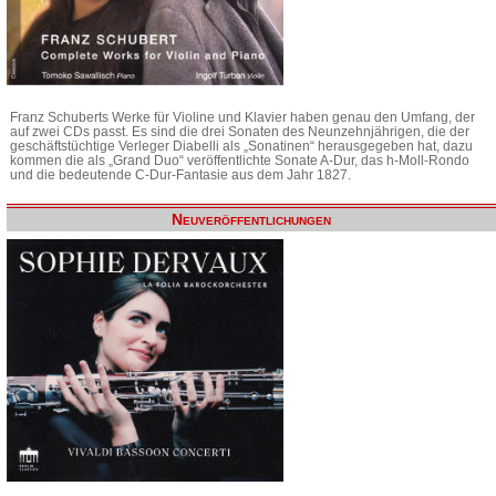
Franz Schuberts Werke für Violine und Klavier haben genau den Umfang, der
auf zwei CDs passt. Es sind die drei Sonaten des Neunzehnjährigen, die der
geschäftstüchtige Verleger Diabelli als „Sonatinen“ herausgegeben hat, dazu
kommen die als „Grand Duo“ veröffentlichte Sonate A-Dur, das h-Moll-Rondo
und die bedeutende C-Dur-Fantasie aus dem Jahr 1827.
Neuveröffentlichungen