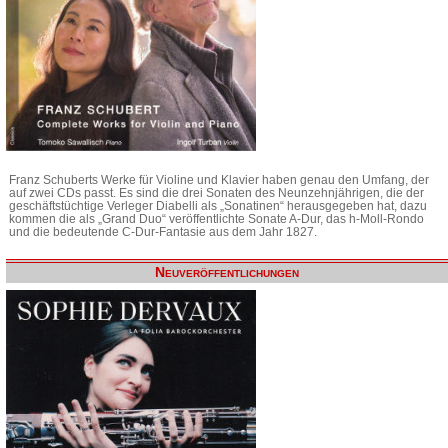
Franz Schuberts Werke für Violine und Klavier haben genau den Umfang, der
auf zwei CDs passt. Es sind die drei Sonaten des Neunzehnjährigen, die der
geschäftstüchtige Verleger Diabelli als „Sonatinen“ herausgegeben hat, dazu
kommen die als „Grand Duo“ veröffentlichte Sonate A-Dur, das h-Moll-Rondo
und die bedeutende C-Dur-Fantasie aus dem Jahr 1827.
Neuveröffentlichungen