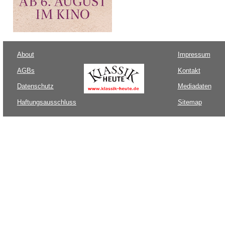
About
Impressum
AGBs
Kontakt
Datenschutz
Mediadaten
Haftungsausschluss
Sitemap