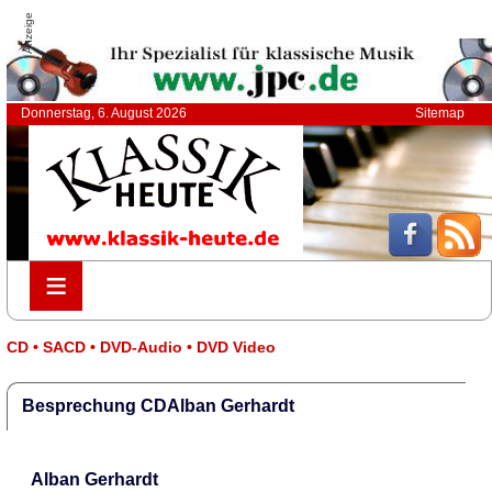
Anzeige
Donnerstag, 6. August 2026
Sitemap
≡
≡
CD • SACD • DVD-Audio • DVD Video
Besprechung CDAlban Gerhardt
Alban Gerhardt