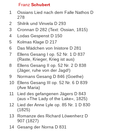
Franz
Schubert
1
Ossians Lied nach dem Falle Nathos D
278
2
Shilrik und Vinvela D 293
3
Cronnan D 282 (Text: Ossian, 1815)
4
Lodas Gespenst D 150
5
Kolmas Klage D 217
6
Das Mädchen von Inistore D 281
7
Ellens Gesang I op. 52 Nr. 1 D 837
(Raste, Krieger, Krieg ist aus)
8
Ellens Gesang II op. 52 Nr. 2 D 838
(Jäger, ruhe von der Jagd!)
9
Normans Gesang D 846 (Goethe)
10
Ellens Gesang III op. 52 Nr. 6 D 839
(Ave Maria)
11
Lied des gefangenen Jägers D 843
(aus »The Lady of the Lake«, 1825)
12
Lied der Anne Lyle op. 85 Nr. 1 D 830
(1825)
13
Romanze des Richard Löwenherz D
907 (1827)
14
Gesang der Norna D 831