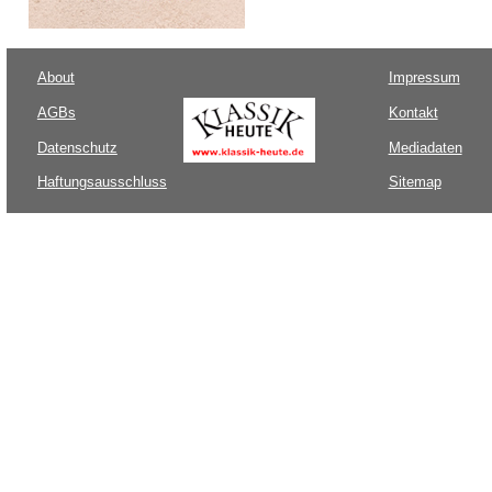
About
Impressum
AGBs
Kontakt
Datenschutz
Mediadaten
Haftungsausschluss
Sitemap