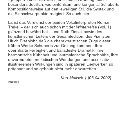
besonders deutlich, wie einfühlsam und kongenial Schuberts
Kompositionsweise auf den jeweiligen Stil, die Syntax und
die Sinnschwerpunkte reagiert. So auch hier.
Es ist das Verdienst der beiden Vokalinterpreten Roman
Trekel – der sich auch schon mit der
Winterreise
(Vol. 1)
glänzend bewährt hat – und Ruth Ziesak sowie des
künstlerischen Leiters der Gesamtedition, des Pianisten
Ulrich Eisenlohr, daß die charakteristischen Züge dieser
frühen Werke Schuberts zur Geltung kommen. Ihre
opernhafte Farbigkeit und balladeske Dramatik, ihre
harmonische Kühnheit und lautmalerische Sprachnähe, ihre
unvermuteten melodischen Wendungen und assoziativ
illustrierenden Wirkungen sind in späteren Liedwerken so
prägnant und so gehäuft nicht mehr anzutreffen.
Kurt Malisch † [03.04.2002]
Anzeige