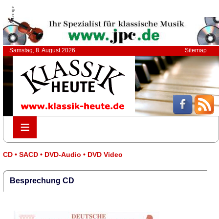
Anzeige
Samstag, 8. August 2026
Sitemap
≡
≡
CD • SACD • DVD-Audio • DVD Video
Besprechung CD