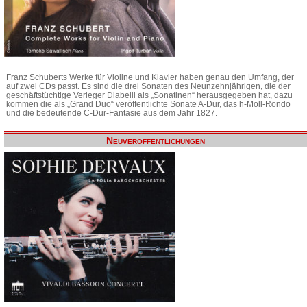
Franz Schuberts Werke für Violine und Klavier haben genau den Umfang, der
auf zwei CDs passt. Es sind die drei Sonaten des Neunzehnjährigen, die der
geschäftstüchtige Verleger Diabelli als „Sonatinen“ herausgegeben hat, dazu
kommen die als „Grand Duo“ veröffentlichte Sonate A-Dur, das h-Moll-Rondo
und die bedeutende C-Dur-Fantasie aus dem Jahr 1827.
Neuveröffentlichungen