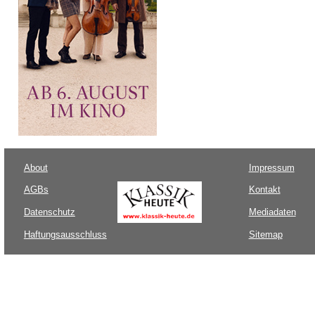
About
Impressum
AGBs
Kontakt
Datenschutz
Mediadaten
Haftungsausschluss
Sitemap