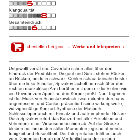
Klangqualität:
Gesamteindruck:
»bestellen bei jpc«
↓ Werke und Interpreten ↓
Ungewollt verrät das Coverfoto schon alles über den
Eindruck der Produktion: Dirigent und Solist stehen Rücken
an Rücken, beide in schwarz. Conlon schaut beinahe finster
über die linke Schulter; Spivakov lächelt herrisch über den
rechten muskulösen Arm herüber, mit dem er die Violine wie
ein Gewehr zum Appell an den Körper preßt. Nun: Ingrimm
ist der Musik von Schostakowitsch zwar mitunter durchaus
angemessen, und Conlon präsentiert seine wirkungsvolle,
vierzigminütige Konzert-Synthese der Macbeth-
Schlüsseloper auch mit Einsatz und auftrumpfender Brillanz.
Doch Spivakov liefert das Konzert mit aller Perfektion und
Vehemenz einer Virtuosenmaschine ab. Auf der Strecke
bleiben bei ihm in den stillen Momenten jegliche atmende
Innigkeit und Beseeltheit. Der Interpretation fehlt es auch
vom Dirigenten her an der Verdeutlichung der reichen