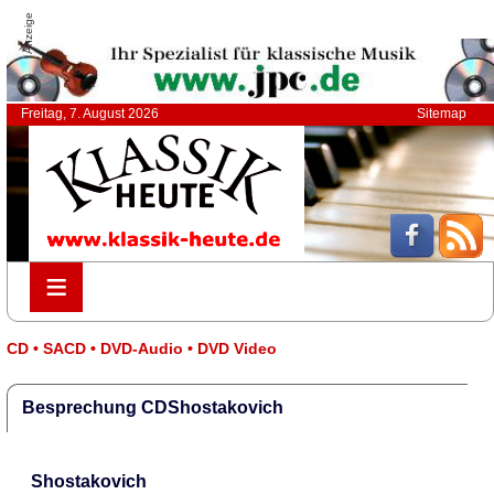
Anzeige
Freitag, 7. August 2026
Sitemap
≡
≡
CD • SACD • DVD-Audio • DVD Video
Besprechung CDShostakovich
Shostakovich