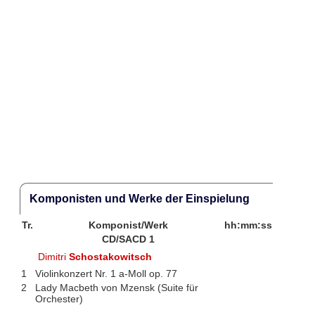
Komponisten und Werke der Einspielung
Tr.
Komponist/Werk
hh:mm:ss
CD/SACD 1
Dimitri
Schostakowitsch
1
Violinkonzert Nr. 1 a-Moll op. 77
2
Lady Macbeth von Mzensk (Suite für
Orchester)