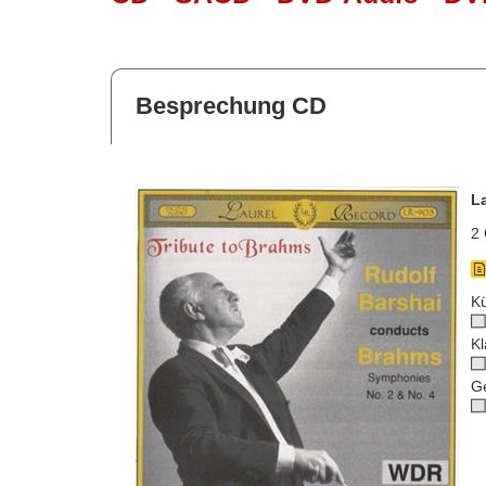
Besprechung CD
L
2 
Kü
Kl
G