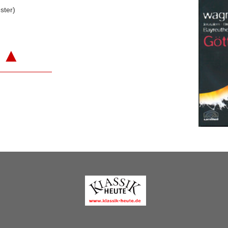
ster)
▲