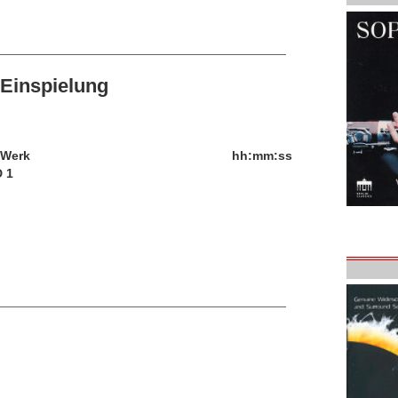
Einspielung
/Werk
hh:mm:ss
 1