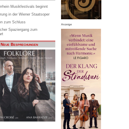
rrhein Musikfestivals beginnt
rung in der Wiener Staatsoper
en zum Schluss
Anzeige
scher Spaziergang zum
rt
Neue Besprechungen