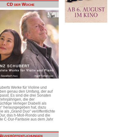
CD der Woche
uberts Werke für Violine und
aben genau den Umfang, der auf
passt. Es sind die drei Sonaten
ehnjährigen, die der
üchtige Verleger Diabelli als
n“ herausgegeben hat, dazu
e als „Grand Duo“ veröffentlichte
Dur, das h-Moll-Rondo und die
e C-Dur-Fantasie aus dem Jahr
Neuveröffentlichungen