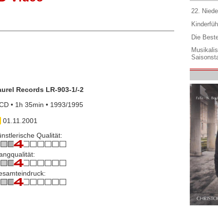
22. Niede
Kinderfüh
Die Best
Musikali
Saisonsta
aurel Records LR-903-1/-2
CD • 1h 35min • 1993/1995
01.11.2001
nstlerische Qualität:
angqualität:
esamteindruck: