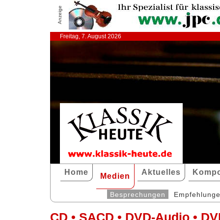
Anzeige
Freitag, 7. August 2026
Home
Aktuelles
Kompo
Medien
Besprechungen
Empfehlung
CD • SACD • DVD-Audio • DV