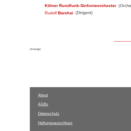
Kölner Rundfunk-Sinfonieorchester
(Orche
Rudolf
Barshai
(Dirigent)
Anzeige
About
AGBs
Datenschutz
Haftungsausschluss