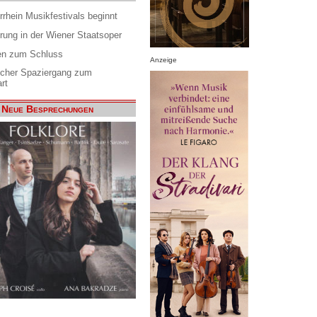
rrhein Musikfestivals beginnt
rung in der Wiener Staatsoper
en zum Schluss
Anzeige
scher Spaziergang zum
rt
Neue Besprechungen