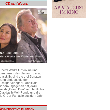
CD der Woche
uberts Werke für Violine und
aben genau den Umfang, der auf
passt. Es sind die drei Sonaten
ehnjährigen, die der
üchtige Verleger Diabelli als
n“ herausgegeben hat, dazu
e als „Grand Duo“ veröffentlichte
Dur, das h-Moll-Rondo und die
e C-Dur-Fantasie aus dem Jahr
Neuveröffentlichungen