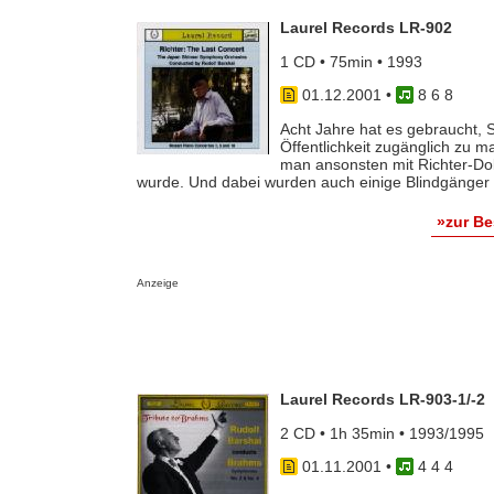
Laurel Records LR-902
1 CD • 75min • 1993
01.12.2001
•
8 6 8
Acht Jahre hat es gebraucht, S
Öffentlichkeit zugänglich zu m
man ansonsten mit Richter-Do
wurde. Und dabei wurden auch einige Blindgänger [
»zur B
Anzeige
Laurel Records LR-903-1/-2
2 CD • 1h 35min • 1993/1995
01.11.2001
•
4 4 4