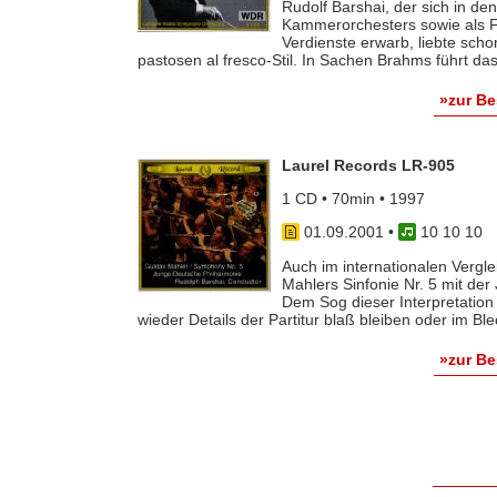
Rudolf Barshai, der sich in d
Kammerorchesters sowie als F
Verdienste erwarb, liebte scho
pastosen al fresco-Stil. In Sachen Brahms führt das 
»zur B
Laurel Records LR-905
1 CD • 70min • 1997
01.09.2001
•
10 10 10
Auch im internationalen Vergle
Mahlers Sinfonie Nr. 5 mit de
Dem Sog dieser Interpretation
wieder Details der Partitur blaß bleiben oder im Blec
»zur B