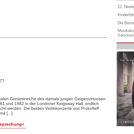
22. Niede
Kinderfüh
Die Best
Musikali
Saisonsta
977
eiden Geniestreiche des damals jungen Geigenvirtuosen
81 und 1982 in der Londoner Kingsway Hall, endlich
ht werden. Die beiden Violinkonzerte von Prokofieff
d [...]
esprechung«