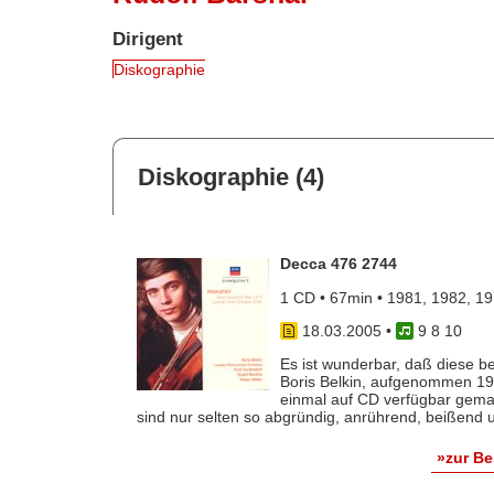
Dirigent
Diskographie
Diskographie (4)
Decca 476 2744
1 CD • 67min • 1981, 1982, 1
18.03.2005
•
9 8 10
Es ist wunderbar, daß diese b
Boris Belkin, aufgenommen 19
einmal auf CD verfügbar gemac
sind nur selten so abgründig, anrührend, beißend un
»zur B