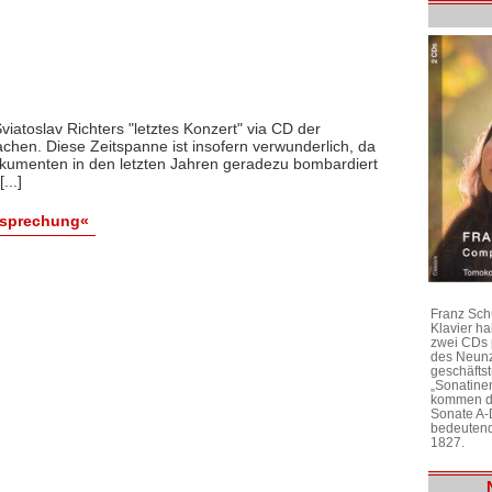
viatoslav Richters "letztes Konzert" via CD der
achen. Diese Zeitspanne ist insofern verwunderlich, da
kumenten in den letzten Jahren geradezu bombardiert
...]
esprechung«
Franz Sch
Klavier h
zwei CDs 
des Neunz
geschäftst
„Sonatine
kommen di
Sonate A-
bedeutend
1827.