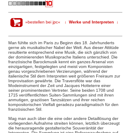
»bestellen bei jpc«
↓ Werke und Interpreten ↓
Man fühlte sich im Paris zu Beginn des 18. Jahrhunderts
gerne als musikalischer Nabel der Welt. Aus dieser Attitüde
resultierte entsprechend eine Musik, die sich gänzlich von
der dominierenden Musiksprache Italiens unterschied. Die
französische Barockmusik kennt ein ganzes Arsenal von
einzigartigen, festgelegten und meist vom Komponisten
genau vorgeschriebenen Verzierungen, während der
italienische Stil dem Interpreten weit größeren Freiraum zur
Improvisation gewährte. Die Traversflöte war das
Modeinstrument der Zeit und Jacques Hotteterre einer
seiner prominentesten Vertreter. Seine beiden 1708 und
1715 veröffentlichten Suiten-Sammlungen sind mit ihren
anmutigen, graziösen Tanzsätzen und ihrer reichen
kompositorischen Vielfalt geradezu paradigmatisch für den
französischen Stil.
Mag man auch über die eine oder andere Detaillösung der
vorliegenden Aufnahme streiten können, letztlich überzeugt
die herausragende gestalterische Souveränität der
Interpreten. Die Sammlung ist eine Referenzaufnahme auf