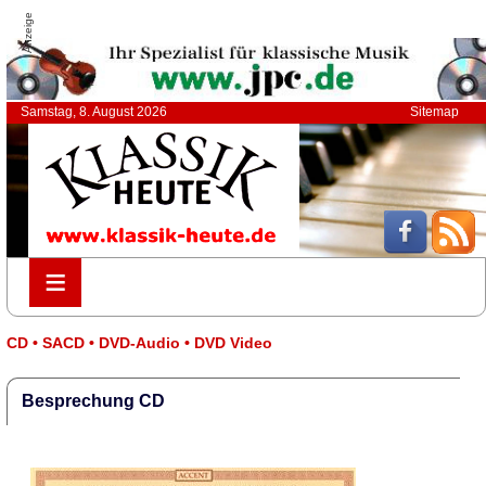
Anzeige
Samstag, 8. August 2026
Sitemap
≡
≡
CD • SACD • DVD-Audio • DVD Video
Besprechung CD