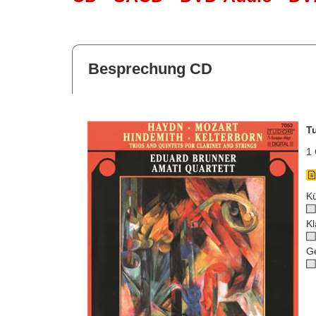
Besprechung CD
T
1 
Kü
Kl
G