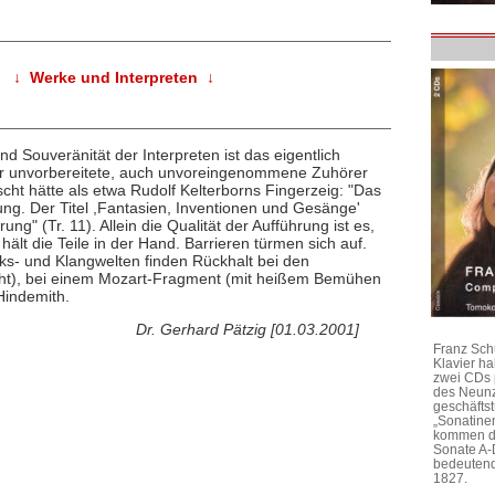
↓ Werke und Interpreten ↓
nd Souveränität der Interpreten ist das eigentlich
er unvorbereitete, auch unvoreingenommene Zuhörer
t hätte als etwa Rudolf Kelterborns Fingerzeig: "Das
erung. Der Titel ,Fantasien, Inventionen und Gesänge'
ung" (Tr. 11). Allein die Qualität der Aufführung ist es,
hält die Teile in der Hand. Barrieren türmen sich auf.
ks- und Klangwelten finden Rückhalt bei den
icht), bei einem Mozart-Fragment (mit heißem Bemühen
Hindemith.
Dr. Gerhard Pätzig [01.03.2001]
Franz Sch
Klavier h
zwei CDs 
des Neunz
geschäftst
„Sonatine
kommen di
Sonate A-
bedeutend
1827.