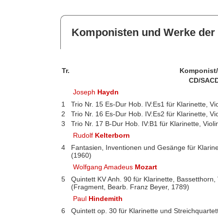
Komponisten und Werke der 
Tr.
Komponist
CD/SACD
Joseph
Haydn
1
Trio Nr. 15 Es-Dur Hob. IV:Es1 für Klarinette, Vi
2
Trio Nr. 16 Es-Dur Hob. IV:Es2 für Klarinette, Vi
3
Trio Nr. 17 B-Dur Hob. IV:B1 für Klarinette, Viol
Rudolf
Kelterborn
4
Fantasien, Inventionen und Gesänge für Klarinet
(1960)
Wolfgang Amadeus
Mozart
5
Quintett KV Anh. 90 für Klarinette, Bassetthorn, 
(Fragment, Bearb. Franz Beyer, 1789)
Paul
Hindemith
6
Quintett op. 30 für Klarinette und Streichquartet