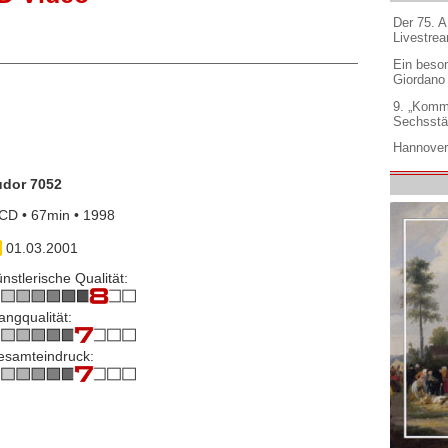
Der 75. 
Livestre
Ein beso
Giordano
9. „Komm
Sechsstä
Hannover
udor 7052
CD • 67min • 1998
01.03.2001
nstlerische Qualität:
angqualität:
esamteindruck: