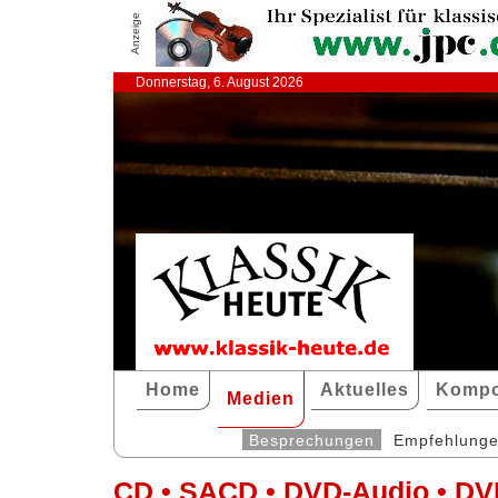
Anzeige
Donnerstag, 6. August 2026
Home
Aktuelles
Kompo
Medien
Besprechungen
Empfehlung
CD • SACD • DVD-Audio • DV