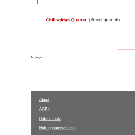
Chilingirian Quartet
(Streichquartett)
Anzeige
About
AGBs
Datenschutz
Haftungsausschluss