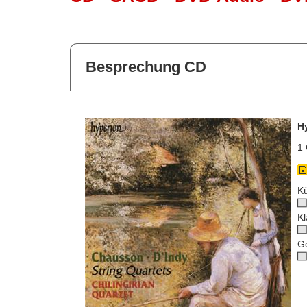
Besprechung CD
H
1 
Kü
Kl
G