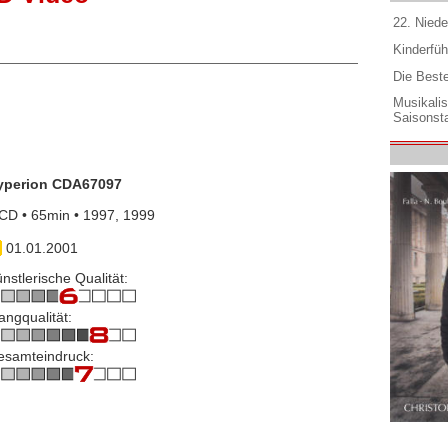
22. Niede
Kinderfüh
Die Best
Musikali
Saisonsta
yperion CDA67097
CD • 65min • 1997, 1999
01.01.2001
nstlerische Qualität:
angqualität:
esamteindruck: