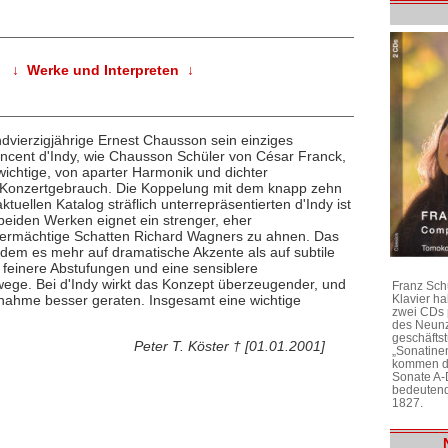
↓ Werke und Interpreten ↓
undvierzigjährige Ernest Chausson sein einziges
 Vincent d'Indy, wie Chausson Schüler von César Franck,
wichtige, von aparter Harmonik und dichter
n Konzertgebrauch. Die Koppelung mit dem knapp zehn
tuellen Katalog sträflich unterrepräsentierten d'Indy ist
 beiden Werken eignet ein strenger, eher
r übermächtige Schatten Richard Wagners zu ahnen. Das
indem es mehr auf dramatische Akzente als auf subtile
 feinere Abstufungen und eine sensiblere
ge. Bei d'Indy wirkt das Konzept überzeugender, und
Franz Sch
ufnahme besser geraten. Insgesamt eine wichtige
Klavier h
zwei CDs 
des Neunz
geschäftst
Peter T. Köster † [01.01.2001]
„Sonatine
kommen di
Sonate A-
bedeutend
1827.