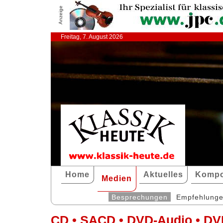
Anzeige
Freitag, 7. August 2026
Home
Aktuelles
Kompo
Medien
Besprechungen
Empfehlung
CD • SACD • DVD-Audio • DV