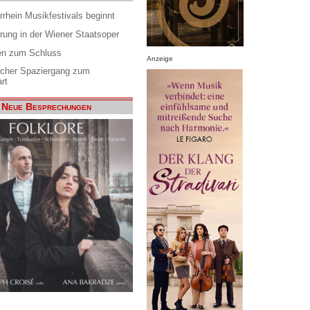
rrhein Musikfestivals beginnt
rung in der Wiener Staatsoper
en zum Schluss
Anzeige
scher Spaziergang zum
rt
Neue Besprechungen