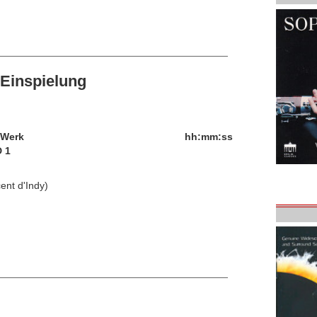
Einspielung
/Werk
hh:mm:ss
 1
cent d'Indy)