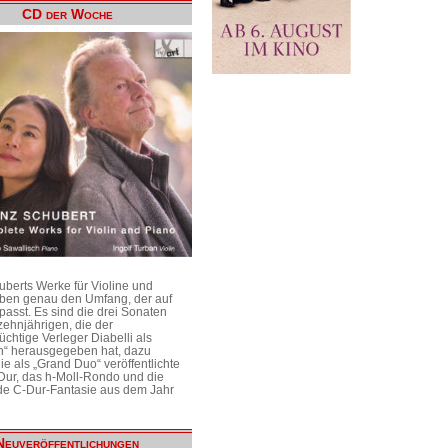
CD der Woche
uberts Werke für Violine und
aben genau den Umfang, der auf
passt. Es sind die drei Sonaten
ehnjährigen, die der
üchtige Verleger Diabelli als
n“ herausgegeben hat, dazu
e als „Grand Duo“ veröffentlichte
Dur, das h-Moll-Rondo und die
e C-Dur-Fantasie aus dem Jahr
Neuveröffentlichungen