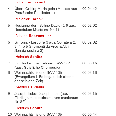
Johannes
Eccard
4
Übers Gebirg Maria geht (Motette aus:
00:04:42
Preußische Festlieder II)
Melchior
Franck
5
Hosianna dem Sohne David (à 6 aus:
00:02:02
Rosetulum Musicum, Nr. 1)
Johann
Rosenmüller
6
Sinfonia - Largo (à 3 aus: Sonate à 2,
00:02:02
3, 4, è 5 Stromenti da Arco & Altri,
Sonata sesta à 3)
Heinrich
Schütz
7
Ein Kind ist uns geboren SWV 384
00:03:16
(aus: Geistliche Chormusik)
8
Weihnachtshistorie SWV 435
00:02:18
(Evangelium I: Es begab sich aber zu
der selbigen Zeit)
Sethus
Calvisius
9
Joseph, lieber Joseph mein (aus:
00:02:15
Florilegium selectissimarum cantionum,
Nr. 89)
Heinrich
Schütz
10
Weihnachtshistorie SWV 435
00:00:44