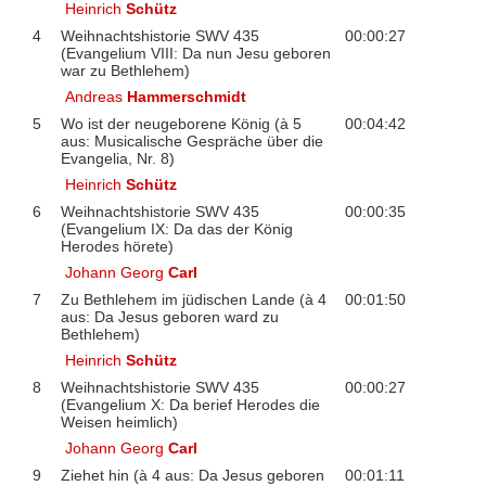
Heinrich
Schütz
4
Weihnachtshistorie SWV 435
00:00:27
(Evangelium VIII: Da nun Jesu geboren
war zu Bethlehem)
Andreas
Hammerschmidt
5
Wo ist der neugeborene König (à 5
00:04:42
aus: Musicalische Gespräche über die
Evangelia, Nr. 8)
Heinrich
Schütz
6
Weihnachtshistorie SWV 435
00:00:35
(Evangelium IX: Da das der König
Herodes hörete)
Johann Georg
Carl
7
Zu Bethlehem im jüdischen Lande (à 4
00:01:50
aus: Da Jesus geboren ward zu
Bethlehem)
Heinrich
Schütz
8
Weihnachtshistorie SWV 435
00:00:27
(Evangelium X: Da berief Herodes die
Weisen heimlich)
Johann Georg
Carl
9
Ziehet hin (à 4 aus: Da Jesus geboren
00:01:11