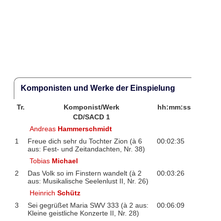
Komponisten und Werke der Einspielung
Tr.
Komponist/Werk
hh:mm:ss
CD/SACD 1
Andreas
Hammerschmidt
1
Freue dich sehr du Tochter Zion (à 6
00:02:35
aus: Fest- und Zeitandachten, Nr. 38)
Tobias
Michael
2
Das Volk so im Finstern wandelt (à 2
00:03:26
aus: Musikalische Seelenlust II, Nr. 26)
Heinrich
Schütz
3
Sei gegrüßet Maria SWV 333 (à 2 aus:
00:06:09
Kleine geistliche Konzerte II, Nr. 28)