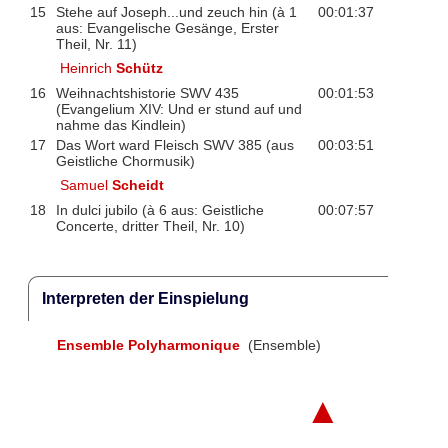
15
Stehe auf Joseph...und zeuch hin (à 1
00:01:37
aus: Evangelische Gesänge, Erster
Theil, Nr. 11)
Heinrich
Schütz
16
Weihnachtshistorie SWV 435
00:01:53
(Evangelium XIV: Und er stund auf und
nahme das Kindlein)
17
Das Wort ward Fleisch SWV 385 (aus
00:03:51
Geistliche Chormusik)
Samuel
Scheidt
18
In dulci jubilo (à 6 aus: Geistliche
00:07:57
Concerte, dritter Theil, Nr. 10)
Interpreten der Einspielung
Ensemble Polyharmonique
(Ensemble)
▲