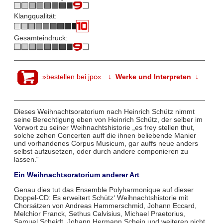
Klangqualität:
Gesamteindruck:
»bestellen bei jpc«
↓ Werke und Interpreten ↓
Dieses Weihnachtsoratorium nach Heinrich Schütz nimmt
seine Berechtigung eben von Heinrich Schütz, der selber im
Vorwort zu seiner Weihnachtshistorie „es frey stellen thut,
solche zehen Concerten auff die ihnen beliebende Manier
und vorhandenes Corpus Musicum, gar auffs neue anders
selbst aufzusetzen, oder durch andere componieren zu
lassen.“
Ein Weihnachtsoratorium anderer Art
Genau dies tut das Ensemble Polyharmonique auf dieser
Doppel-CD: Es erweitert Schütz‘ Weihnachtshistorie mit
Chorsätzen von Andreas Hammerschmid, Johann Eccard,
Melchior Franck, Sethus Calvisius, Michael Praetorius,
Samuel Scheidt, Johann Hermann Schein und weiteren nicht