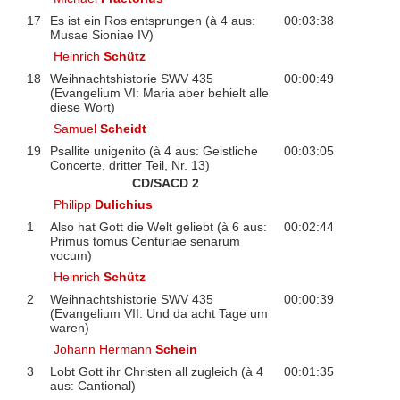
17
Es ist ein Ros entsprungen (à 4 aus:
00:03:38
Musae Sioniae IV)
Heinrich
Schütz
18
Weihnachtshistorie SWV 435
00:00:49
(Evangelium VI: Maria aber behielt alle
diese Wort)
Samuel
Scheidt
19
Psallite unigenito (à 4 aus: Geistliche
00:03:05
Concerte, dritter Teil, Nr. 13)
CD/SACD 2
Philipp
Dulichius
1
Also hat Gott die Welt geliebt (à 6 aus:
00:02:44
Primus tomus Centuriae senarum
vocum)
Heinrich
Schütz
2
Weihnachtshistorie SWV 435
00:00:39
(Evangelium VII: Und da acht Tage um
waren)
Johann Hermann
Schein
3
Lobt Gott ihr Christen all zugleich (à 4
00:01:35
aus: Cantional)