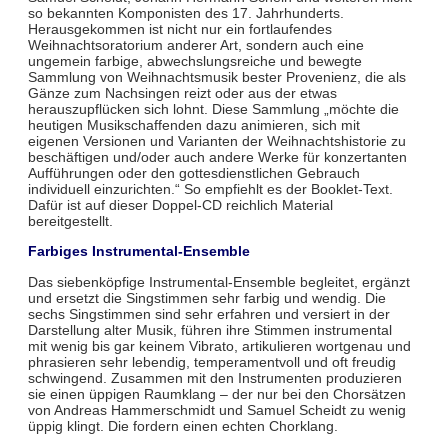
so bekannten Komponisten des 17. Jahrhunderts.
Herausgekommen ist nicht nur ein fortlaufendes
Weihnachtsoratorium anderer Art, sondern auch eine
ungemein farbige, abwechslungsreiche und bewegte
Sammlung von Weihnachtsmusik bester Provenienz, die als
Gänze zum Nachsingen reizt oder aus der etwas
herauszupflücken sich lohnt. Diese Sammlung „möchte die
heutigen Musikschaffenden dazu animieren, sich mit
eigenen Versionen und Varianten der Weihnachtshistorie zu
beschäftigen und/oder auch andere Werke für konzertanten
Aufführungen oder den gottesdienstlichen Gebrauch
individuell einzurichten.“ So empfiehlt es der Booklet-Text.
Dafür ist auf dieser Doppel-CD reichlich Material
bereitgestellt.
Farbiges Instrumental-Ensemble
Das siebenköpfige Instrumental-Ensemble begleitet, ergänzt
und ersetzt die Singstimmen sehr farbig und wendig. Die
sechs Singstimmen sind sehr erfahren und versiert in der
Darstellung alter Musik, führen ihre Stimmen instrumental
mit wenig bis gar keinem Vibrato, artikulieren wortgenau und
phrasieren sehr lebendig, temperamentvoll und oft freudig
schwingend. Zusammen mit den Instrumenten produzieren
sie einen üppigen Raumklang – der nur bei den Chorsätzen
von Andreas Hammerschmidt und Samuel Scheidt zu wenig
üppig klingt. Die fordern einen echten Chorklang.