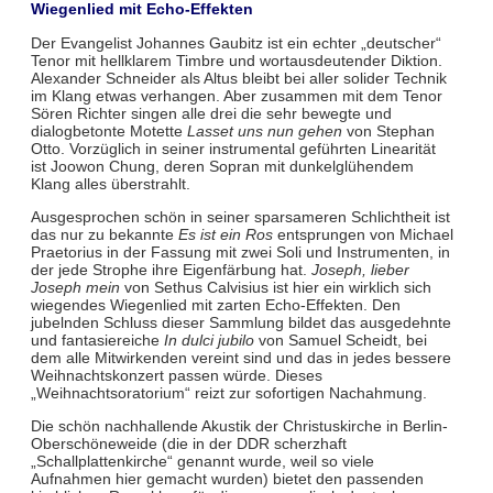
Wiegenlied mit Echo-Effekten
Der Evangelist Johannes Gaubitz ist ein echter „deutscher“
Tenor mit hellklarem Timbre und wortausdeutender Diktion.
Alexander Schneider als Altus bleibt bei aller solider Technik
im Klang etwas verhangen. Aber zusammen mit dem Tenor
Sören Richter singen alle drei die sehr bewegte und
dialogbetonte Motette
Lasset uns nun gehen
von Stephan
Otto. Vorzüglich in seiner instrumental geführten Linearität
ist Joowon Chung, deren Sopran mit dunkelglühendem
Klang alles überstrahlt.
Ausgesprochen schön in seiner sparsameren Schlichtheit ist
das nur zu bekannte
Es ist ein Ros
entsprungen von Michael
Praetorius in der Fassung mit zwei Soli und Instrumenten, in
der jede Strophe ihre Eigenfärbung hat.
Joseph, lieber
Joseph mein
von Sethus Calvisius ist hier ein wirklich sich
wiegendes Wiegenlied mit zarten Echo-Effekten. Den
jubelnden Schluss dieser Sammlung bildet das ausgedehnte
und fantasiereiche
In dulci jubilo
von Samuel Scheidt, bei
dem alle Mitwirkenden vereint sind und das in jedes bessere
Weihnachtskonzert passen würde. Dieses
„Weihnachtsoratorium“ reizt zur sofortigen Nachahmung.
Die schön nachhallende Akustik der Christuskirche in Berlin-
Oberschöneweide (die in der DDR scherzhaft
„Schallplattenkirche“ genannt wurde, weil so viele
Aufnahmen hier gemacht wurden) bietet den passenden