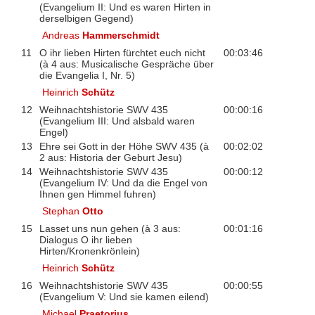
(Evangelium II: Und es waren Hirten in
derselbigen Gegend)
Andreas
Hammerschmidt
11
O ihr lieben Hirten fürchtet euch nicht
00:03:46
(à 4 aus: Musicalische Gespräche über
die Evangelia I, Nr. 5)
Heinrich
Schütz
12
Weihnachtshistorie SWV 435
00:00:16
(Evangelium III: Und alsbald waren
Engel)
13
Ehre sei Gott in der Höhe SWV 435 (à
00:02:02
2 aus: Historia der Geburt Jesu)
14
Weihnachtshistorie SWV 435
00:00:12
(Evangelium IV: Und da die Engel von
Ihnen gen Himmel fuhren)
Stephan
Otto
15
Lasset uns nun gehen (à 3 aus:
00:01:16
Dialogus O ihr lieben
Hirten/Kronenkrönlein)
Heinrich
Schütz
16
Weihnachtshistorie SWV 435
00:00:55
(Evangelium V: Und sie kamen eilend)
Michael
Praetorius