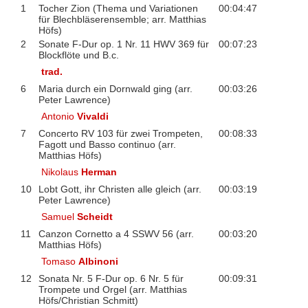
1
Tocher Zion (Thema und Variationen
00:04:47
für Blechbläserensemble; arr. Matthias
Höfs)
2
Sonate F-Dur op. 1 Nr. 11 HWV 369 für
00:07:23
Blockflöte und B.c.
trad.
6
Maria durch ein Dornwald ging (arr.
00:03:26
Peter Lawrence)
Antonio
Vivaldi
7
Concerto RV 103 für zwei Trompeten,
00:08:33
Fagott und Basso continuo (arr.
Matthias Höfs)
Nikolaus
Herman
10
Lobt Gott, ihr Christen alle gleich (arr.
00:03:19
Peter Lawrence)
Samuel
Scheidt
11
Canzon Cornetto a 4 SSWV 56 (arr.
00:03:20
Matthias Höfs)
Tomaso
Albinoni
12
Sonata Nr. 5 F-Dur op. 6 Nr. 5 für
00:09:31
Trompete und Orgel (arr. Matthias
Höfs/Christian Schmitt)