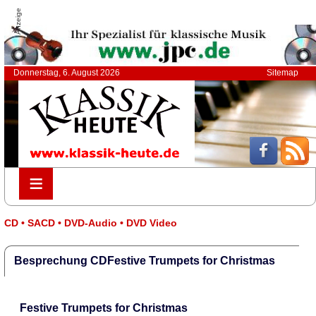
Anzeige
Donnerstag, 6. August 2026
Sitemap
≡
≡
CD • SACD • DVD-Audio • DVD Video
Besprechung CDFestive Trumpets for Christmas
Festive Trumpets for Christmas