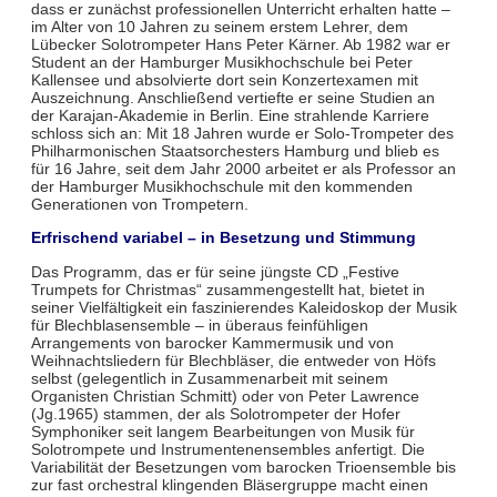
dass er zunächst professionellen Unterricht erhalten hatte –
im Alter von 10 Jahren zu seinem erstem Lehrer, dem
Lübecker Solotrompeter Hans Peter Kärner. Ab 1982 war er
Student an der Hamburger Musikhochschule bei Peter
Kallensee und absolvierte dort sein Konzertexamen mit
Auszeichnung. Anschließend vertiefte er seine Studien an
der Karajan-Akademie in Berlin. Eine strahlende Karriere
schloss sich an: Mit 18 Jahren wurde er Solo-Trompeter des
Philharmonischen Staatsorchesters Hamburg und blieb es
für 16 Jahre, seit dem Jahr 2000 arbeitet er als Professor an
der Hamburger Musikhochschule mit den kommenden
Generationen von Trompetern.
Erfrischend variabel – in Besetzung und Stimmung
Das Programm, das er für seine jüngste CD „Festive
Trumpets for Christmas“ zusammengestellt hat, bietet in
seiner Vielfältigkeit ein faszinierendes Kaleidoskop der Musik
für Blechblasensemble – in überaus feinfühligen
Arrangements von barocker Kammermusik und von
Weihnachtsliedern für Blechbläser, die entweder von Höfs
selbst (gelegentlich in Zusammenarbeit mit seinem
Organisten Christian Schmitt) oder von Peter Lawrence
(Jg.1965) stammen, der als Solotrompeter der Hofer
Symphoniker seit langem Bearbeitungen von Musik für
Solotrompete und Instrumentenensembles anfertigt. Die
Variabilität der Besetzungen vom barocken Trioensemble bis
zur fast orchestral klingenden Bläsergruppe macht einen