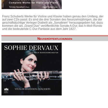
Franz Schuberts Werke für Violine und Klavier haben genau den Umfang, der
auf zwei CDs passt. Es sind die drei Sonaten des Neunzehnjährigen, die der
geschäftstüchtige Verleger Diabelli als „Sonatinen“ herausgegeben hat, dazu
kommen die als „Grand Duo“ veröffentlichte Sonate A-Dur, das h-Moll-Rondo
und die bedeutende C-Dur-Fantasie aus dem Jahr 1827.
Neuveröffentlichungen