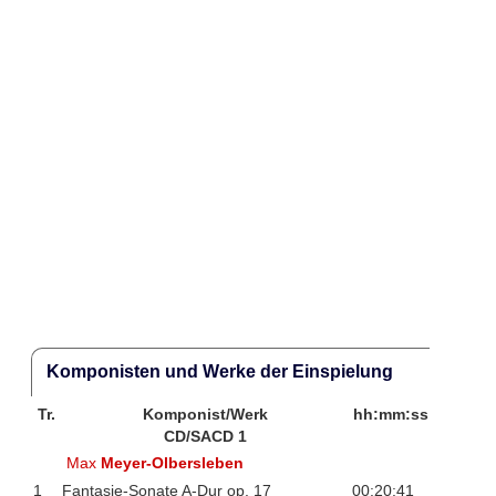
Komponisten und Werke der Einspielung
Tr.
Komponist/Werk
hh:mm:ss
CD/SACD 1
Max
Meyer-Olbersleben
1
Fantasie-Sonate A-Dur op. 17
00:20:41