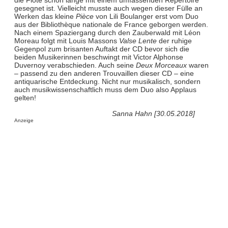
die Flöte schon lange mit einem umfassenden Repertoire
gesegnet ist. Vielleicht musste auch wegen dieser Fülle an
Werken das kleine
Pièce
von Lili Boulanger erst vom Duo
aus der Bibliothèque nationale de France geborgen werden.
Nach einem Spaziergang durch den Zauberwald mit Léon
Moreau folgt mit Louis Massons
Valse Lente
der ruhige
Gegenpol zum brisanten Auftakt der CD bevor sich die
beiden Musikerinnen beschwingt mit Victor Alphonse
Duvernoy verabschieden. Auch seine
Deux Morceaux
waren
– passend zu den anderen Trouvaillen dieser CD – eine
antiquarische Entdeckung. Nicht nur musikalisch, sondern
auch musikwissenschaftlich muss dem Duo also Applaus
gelten!
Sanna Hahn [30.05.2018]
Anzeige