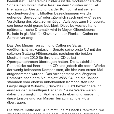
beeinflusst. Fast atemlos hinterlässt die modulationsreiche
Sonate den Hörer. Dabei lässt sie dem Solisten nicht viel
Freiraum zur Gestaltung, da der Komponist mit seinen
epochentypischen bildhaften Bezeichnungen wie „In
gehender Bewegung“ oder „Ziemlich rasch und wild“ seine
Vorstellung des etwa 20-minütigen Aufstiegs zum Höhepunkt
con fuoco recht genau bebildert. Dieselbe wechselhafte
spätromantische Dramatik wird in Meyer-Olberslebens
Ballade in gis-Moll für Klavier von der Pianistin Catherine
Sarasin verlangt.
Das Duo Miriam Terragni und Catherine Sarasin
veröffentlicht mit Fantasie – Sonate seine erste CD mit der
seltenen Gattung Flötensonate, nachdem die beiden
Musikerinnen 2010 für ihre erste CD selbst
Opernparaphrasen übertragen hatten. Die tatsächlichen
Fundstücke auf ihrer neuen CD sind jedoch die sechs Werke
der wenig bekannten Komponisten, die hier zum ersten Mal
aufgenommen wurden. Das Arrangement von Wagners
Romanze nach dem Albumblatt WWV 94 und die Ballade
stammen vom ebenso unbekannten Komponisten und
Geiger August Wilhelmj (1845-1908). Liszt bezeichnete ihn
einst als den zukünftigen Paganini. Seine Werke waren
daher ursprünglich für Violine geschrieben und wurden für
diese Einspielung von Miriam Terragni auf die Flöte
übertragen.
Die zweite Hälfte der CD nimmt uns mit nach Frankreich, wo