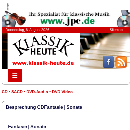
Anzeige
Donnerstag, 6. August 2026
Sitemap
≡
≡
CD • SACD • DVD-Audio • DVD Video
Besprechung CDFantasie | Sonate
Fantasie | Sonate