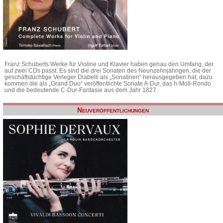
Franz Schuberts Werke für Violine und Klavier haben genau den Umfang, der
auf zwei CDs passt. Es sind die drei Sonaten des Neunzehnjährigen, die der
geschäftstüchtige Verleger Diabelli als „Sonatinen“ herausgegeben hat, dazu
kommen die als „Grand Duo“ veröffentlichte Sonate A-Dur, das h-Moll-Rondo
und die bedeutende C-Dur-Fantasie aus dem Jahr 1827.
Neuveröffentlichungen