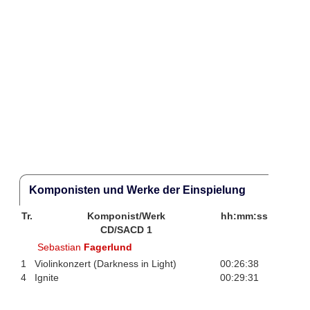
Komponisten und Werke der Einspielung
Tr.
Komponist/Werk
hh:mm:ss
CD/SACD 1
Sebastian
Fagerlund
1
Violinkonzert (Darkness in Light)
00:26:38
4
Ignite
00:29:31