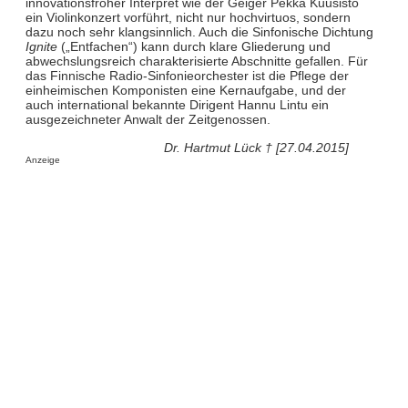
innovationsfroher Interpret wie der Geiger Pekka Kuusisto
ein Violinkonzert vorführt, nicht nur hochvirtuos, sondern
dazu noch sehr klangsinnlich. Auch die Sinfonische Dichtung
Ignite
(„Entfachen“) kann durch klare Gliederung und
abwechslungsreich charakterisierte Abschnitte gefallen. Für
das Finnische Radio-Sinfonieorchester ist die Pflege der
einheimischen Komponisten eine Kernaufgabe, und der
auch international bekannte Dirigent Hannu Lintu ein
ausgezeichneter Anwalt der Zeitgenossen.
Dr. Hartmut Lück † [27.04.2015]
Anzeige