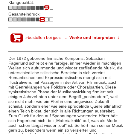
Klangqualität:
Gesamteindruck:
»bestellen bei jpc«
↓ Werke und Interpreten ↓
Der 1972 geborene finnische Komponist Sebastian
Fagerlund schreibt eine farbige, immer wieder in mächtigen
Wellen sich auftürmende und wieder zerfließende Musik, die
unterschiedliche stilistische Bereiche in sich vereint.
Romantisches und Expressionistisches mengt sich mit
Illustrativem, mit Passagen in der Art von Filmmusik, auch
mit Genreklängen wie Folklore oder Choralpartien. Diese
synkretistische Phase der Musikentwicklung firmiert seit
einigen Jahrzehnten unter dem Begriff „postmodern“, weil
sie nicht mehr wie ein Pfeil in eine ungewisse Zukunft
schießt, sondern eher wie eine sprudelnde Quelle allmählich
einen Teich bildet, der sich in alle Richtungen ausbreitet.
Zum Glück für den auf Spannungen wartenden Hörer hält
sich Fagerlund nicht bei „Materialkritik“ auf, was als Mode
auch schon längst wieder „out“ ist. So hört man seiner Musik
gern zu, besonders wenn ein so versierter und