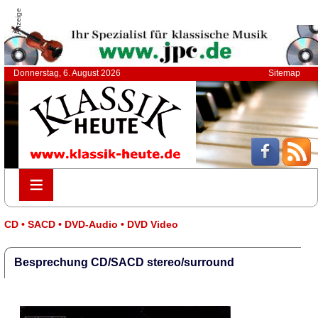
Anzeige
Donnerstag, 6. August 2026
Sitemap
≡
≡
CD • SACD • DVD-Audio • DVD Video
Besprechung CD/SACD stereo/surround