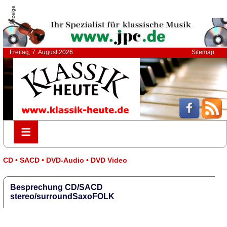
Anzeige
Freitag, 7. August 2026
Sitemap
≡
≡
CD • SACD • DVD-Audio • DVD Video
Besprechung CD/SACD
stereo/surroundSaxoFOLK