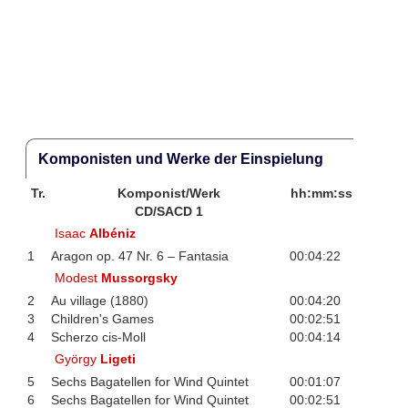
Komponisten und Werke der Einspielung
Tr.
Komponist/Werk
hh:mm:ss
CD/SACD 1
Isaac
Albéniz
1
Aragon op. 47 Nr. 6 – Fantasia
00:04:22
Modest
Mussorgsky
2
Au village (1880)
00:04:20
3
Children's Games
00:02:51
4
Scherzo cis-Moll
00:04:14
György
Ligeti
5
Sechs Bagatellen for Wind Quintet
00:01:07
6
Sechs Bagatellen for Wind Quintet
00:02:51