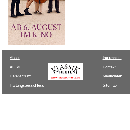
About
Impressum
AGBs
Kontakt
Datenschutz
Mediadaten
Haftungsausschluss
Sitemap