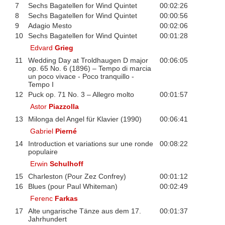
7
Sechs Bagatellen for Wind Quintet
00:02:26
8
Sechs Bagatellen for Wind Quintet
00:00:56
9
Adagio Mesto
00:02:06
10
Sechs Bagatellen for Wind Quintet
00:01:28
Edvard
Grieg
11
Wedding Day at Troldhaugen D major
00:06:05
op. 65 No. 6 (1896) – Tempo di marcia
un poco vivace - Poco tranquillo -
Tempo I
12
Puck op. 71 No. 3 – Allegro molto
00:01:57
Astor
Piazzolla
13
Milonga del Angel für Klavier (1990)
00:06:41
Gabriel
Pierné
14
Introduction et variations sur une ronde
00:08:22
populaire
Erwin
Schulhoff
15
Charleston (Pour Zez Confrey)
00:01:12
16
Blues (pour Paul Whiteman)
00:02:49
Ferenc
Farkas
17
Alte ungarische Tänze aus dem 17.
00:01:37
Jahrhundert