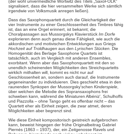
(der wohl unvermeidliche Wortwitz des Titels „SaxoFOLK“
signalisiert, dass die hier versammelten Werke sich sämtlich
irgendwie von Volksmusik anregen ließen).
Dass das Saxophonquartett durch die Gleichartigkeit der
vier Instrumente zu einer Geschlossenheit des Timbres fähig
ist, das an eine Orgel erinnert, ist bekannt; die
Choralpassagen aus Mussorgskys Klavierstück
Im Dorfe
explorieren denn auch genau diese Fähigkeit, wie auch die
akkordischen und motivischen Entwicklungen aus Griegs
Hochzeit auf Troldhaugen
aus den
Lyrischen Stücken.
Die
Homogenität des Berlage Saxophone Quartets ist
tatsächlich, auch im Vergleich mit anderen Ensembles,
exorbitant. Wenn aber das Saxophonquartett mit den so
unendlich scheinenden Möglichkeiten des Streichquartetts
wirklich mithalten will, kommt es nicht nur auf
Geschlossenheit an, sondern auch darauf, die Instrumente
gegeneinander zu individuieren. Dies geschieht etwa in den
raunenden Synkopen der Mussorgsky'schen
Kinderspiele
,
über welchen die Melodie des Sopransaxophons frei
schweben kann, während die Miniaturen Albéniz', Schulhoffs
und Piazzolla – ohne Tango geht es offenbar nicht – das
Quartett eher als Einheit zeigen, die zwar atmet, deren
Möglichkeiten aber begrenzt sind.
Wie diese Einheit kompositorisch geistreich aufgebrochen
kann, beweist hingegen der frühe Originalbeitrag Gabriel
Piernés (1863 – 1937), der, ein Zeitgenosse Ravels und