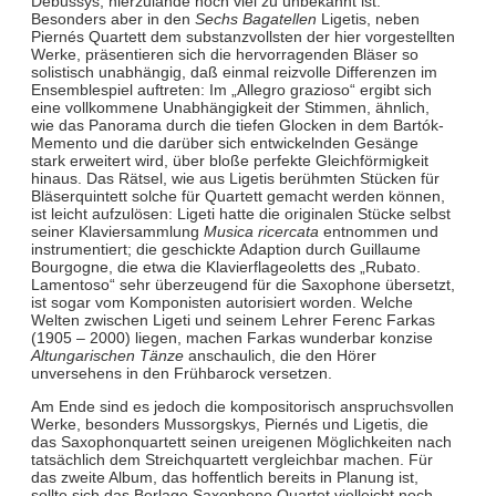
Debussys, hierzulande noch viel zu unbekannt ist.
Besonders aber in den
Sechs Bagatellen
Ligetis, neben
Piernés Quartett dem substanzvollsten der hier vorgestellten
Werke, präsentieren sich die hervorragenden Bläser so
solistisch unabhängig, daß einmal reizvolle Differenzen im
Ensemblespiel auftreten: Im „Allegro grazioso“ ergibt sich
eine vollkommene Unabhängigkeit der Stimmen, ähnlich,
wie das Panorama durch die tiefen Glocken in dem Bartók-
Memento und die darüber sich entwickelnden Gesänge
stark erweitert wird, über bloße perfekte Gleichförmigkeit
hinaus. Das Rätsel, wie aus Ligetis berühmten Stücken für
Bläserquintett solche für Quartett gemacht werden können,
ist leicht aufzulösen: Ligeti hatte die originalen Stücke selbst
seiner Klaviersammlung
Musica ricercata
entnommen und
instrumentiert; die geschickte Adaption durch Guillaume
Bourgogne, die etwa die Klavierflageoletts des „Rubato.
Lamentoso“ sehr überzeugend für die Saxophone übersetzt,
ist sogar vom Komponisten autorisiert worden. Welche
Welten zwischen Ligeti und seinem Lehrer Ferenc Farkas
(1905 – 2000) liegen, machen Farkas wunderbar konzise
Altungarischen Tänze
anschaulich, die den Hörer
unversehens in den Frühbarock versetzen.
Am Ende sind es jedoch die kompositorisch anspruchsvollen
Werke, besonders Mussorgskys, Piernés und Ligetis, die
das Saxophonquartett seinen ureigenen Möglichkeiten nach
tatsächlich dem Streichquartett vergleichbar machen. Für
das zweite Album, das hoffentlich bereits in Planung ist,
sollte sich das Berlage Saxophone Quartet vielleicht noch