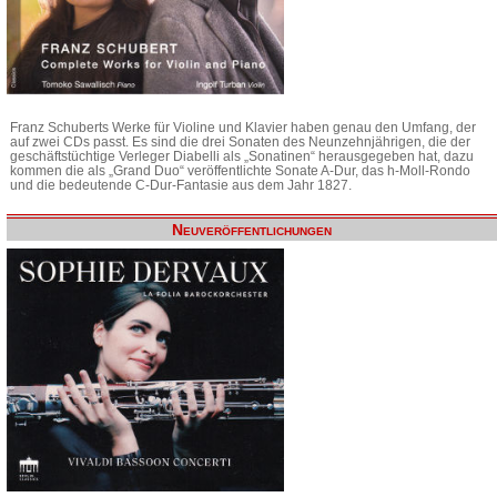
Franz Schuberts Werke für Violine und Klavier haben genau den Umfang, der
auf zwei CDs passt. Es sind die drei Sonaten des Neunzehnjährigen, die der
geschäftstüchtige Verleger Diabelli als „Sonatinen“ herausgegeben hat, dazu
kommen die als „Grand Duo“ veröffentlichte Sonate A-Dur, das h-Moll-Rondo
und die bedeutende C-Dur-Fantasie aus dem Jahr 1827.
Neuveröffentlichungen