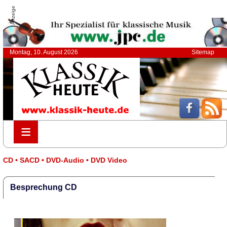
Anzeige
Montag, 10. August 2026
Sitemap
≡
≡
CD • SACD • DVD-Audio • DVD Video
Besprechung CD