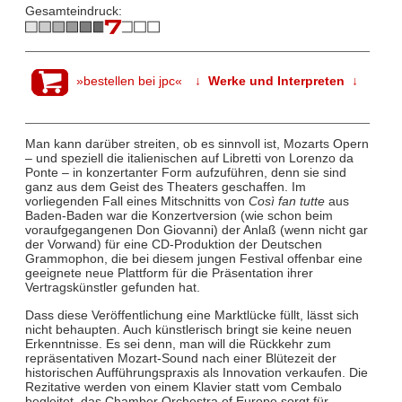
Gesamteindruck:
»bestellen bei jpc«
↓ Werke und Interpreten ↓
Man kann darüber streiten, ob es sinnvoll ist, Mozarts Opern
– und speziell die italienischen auf Libretti von Lorenzo da
Ponte – in konzertanter Form aufzuführen, denn sie sind
ganz aus dem Geist des Theaters geschaffen. Im
vorliegenden Fall eines Mitschnitts von
Così fan tutte
aus
Baden-Baden war die Konzertversion (wie schon beim
voraufgegangenen Don Giovanni) der Anlaß (wenn nicht gar
der Vorwand) für eine CD-Produktion der Deutschen
Grammophon, die bei diesem jungen Festival offenbar eine
geeignete neue Plattform für die Präsentation ihrer
Vertragskünstler gefunden hat.
Dass diese Veröffentlichung eine Marktlücke füllt, lässt sich
nicht behaupten. Auch künstlerisch bringt sie keine neuen
Erkenntnisse. Es sei denn, man will die Rückkehr zum
repräsentativen Mozart-Sound nach einer Blütezeit der
historischen Aufführungspraxis als Innovation verkaufen. Die
Rezitative werden von einem Klavier statt vom Cembalo
begleitet, das Chamber Orchestra of Europe sorgt für