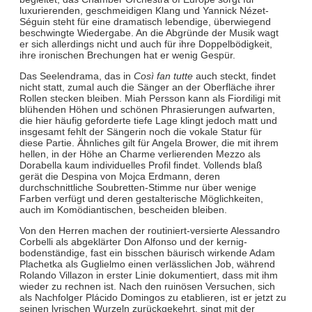
luxurierenden, geschmeidigen Klang und Yannick Nézet-
Séguin steht für eine dramatisch lebendige, überwiegend
beschwingte Wiedergabe. An die Abgründe der Musik wagt
er sich allerdings nicht und auch für ihre Doppelbödigkeit,
ihre ironischen Brechungen hat er wenig Gespür.
Das Seelendrama, das in
Così fan tutte
auch steckt, findet
nicht statt, zumal auch die Sänger an der Oberfläche ihrer
Rollen stecken bleiben. Miah Persson kann als Fiordiligi mit
blühenden Höhen und schönen Phrasierungen aufwarten,
die hier häufig geforderte tiefe Lage klingt jedoch matt und
insgesamt fehlt der Sängerin noch die vokale Statur für
diese Partie. Ähnliches gilt für Angela Brower, die mit ihrem
hellen, in der Höhe an Charme verlierenden Mezzo als
Dorabella kaum individuelles Profil findet. Vollends blaß
gerät die Despina von Mojca Erdmann, deren
durchschnittliche Soubretten-Stimme nur über wenige
Farben verfügt und deren gestalterische Möglichkeiten,
auch im Komödiantischen, bescheiden bleiben.
Von den Herren machen der routiniert-versierte Alessandro
Corbelli als abgeklärter Don Alfonso und der kernig-
bodenständige, fast ein bisschen bäurisch wirkende Adam
Plachetka als Guglielmo einen verlässlichen Job, während
Rolando Villazon in erster Linie dokumentiert, dass mit ihm
wieder zu rechnen ist. Nach den ruinösen Versuchen, sich
als Nachfolger Plácido Domingos zu etablieren, ist er jetzt zu
seinen lyrischen Wurzeln zurückgekehrt, singt mit der