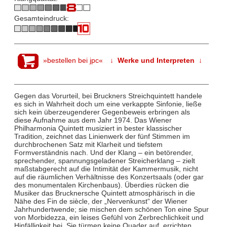
Gesamteindruck:
»bestellen bei jpc«
↓ Werke und Interpreten ↓
Gegen das Vorurteil, bei Bruckners Streichquintett handele
es sich in Wahrheit doch um eine verkappte Sinfonie, ließe
sich kein überzeugenderer Gegenbeweis erbringen als
diese Aufnahme aus dem Jahr 1974. Das Wiener
Philharmonia Quintett musiziert in bester klassischer
Tradition, zeichnet das Linienwerk der fünf Stimmen im
durchbrochenen Satz mit Klarheit und tiefstem
Formverständnis nach. Und der Klang – ein betörender,
sprechender, spannungsgeladener Streicherklang – zielt
maßstabgerecht auf die Intimität der Kammermusik, nicht
auf die räumlichen Verhältnisse des Konzertsaals (oder gar
des monumentalen Kirchenbaus). Überdies rücken die
Musiker das Brucknersche Quintett atmosphärisch in die
Nähe des Fin de siècle, der „Nervenkunst“ der Wiener
Jahrhundertwende; sie mischen dem schönen Ton eine Spur
von Morbidezza, ein leises Gefühl von Zerbrechlichkeit und
Hinfälligkeit bei. Sie türmen keine Quader auf, errichten