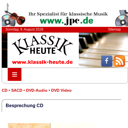
Anzeige
Sonntag, 9. August 2026
Sitemap
≡
≡
CD • SACD • DVD-Audio • DVD Video
Besprechung CD