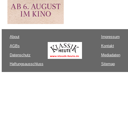
About
Impressum
AGBs
Kontakt
Datenschutz
Mediadaten
Haftungsausschluss
Sitemap