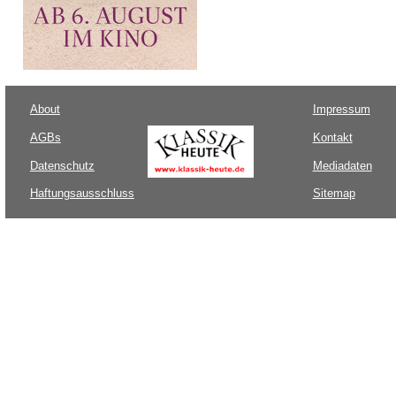
About
Impressum
AGBs
Kontakt
Datenschutz
Mediadaten
Haftungsausschluss
Sitemap