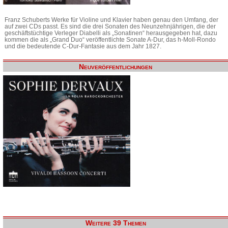
Franz Schuberts Werke für Violine und Klavier haben genau den Umfang, der
auf zwei CDs passt. Es sind die drei Sonaten des Neunzehnjährigen, die der
geschäftstüchtige Verleger Diabelli als „Sonatinen“ herausgegeben hat, dazu
kommen die als „Grand Duo“ veröffentlichte Sonate A-Dur, das h-Moll-Rondo
und die bedeutende C-Dur-Fantasie aus dem Jahr 1827.
Neuveröffentlichungen
Weitere 39 Themen