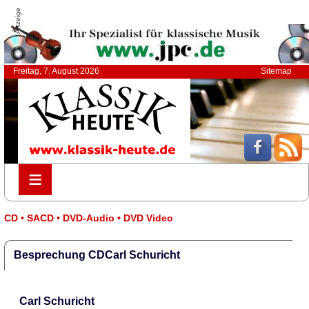
Anzeige
Freitag, 7. August 2026
Sitemap
≡
≡
CD • SACD • DVD-Audio • DVD Video
Besprechung CDCarl Schuricht
Carl Schuricht