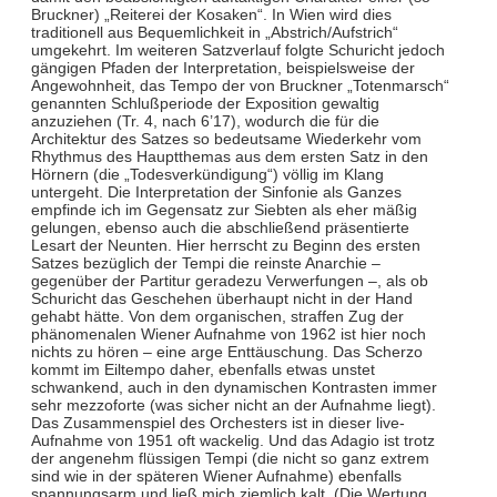
Bruckner) „Reiterei der Kosaken“. In Wien wird dies
traditionell aus Bequemlichkeit in „Abstrich/Aufstrich“
umgekehrt. Im weiteren Satzverlauf folgte Schuricht jedoch
gängigen Pfaden der Interpretation, beispielsweise der
Angewohnheit, das Tempo der von Bruckner „Totenmarsch“
genannten Schlußperiode der Exposition gewaltig
anzuziehen (Tr. 4, nach 6’17), wodurch die für die
Architektur des Satzes so bedeutsame Wiederkehr vom
Rhythmus des Hauptthemas aus dem ersten Satz in den
Hörnern (die „Todesverkündigung“) völlig im Klang
untergeht. Die Interpretation der Sinfonie als Ganzes
empfinde ich im Gegensatz zur Siebten als eher mäßig
gelungen, ebenso auch die abschließend präsentierte
Lesart der Neunten. Hier herrscht zu Beginn des ersten
Satzes bezüglich der Tempi die reinste Anarchie –
gegenüber der Partitur geradezu Verwerfungen –, als ob
Schuricht das Geschehen überhaupt nicht in der Hand
gehabt hätte. Von dem organischen, straffen Zug der
phänomenalen Wiener Aufnahme von 1962 ist hier noch
nichts zu hören – eine arge Enttäuschung. Das Scherzo
kommt im Eiltempo daher, ebenfalls etwas unstet
schwankend, auch in den dynamischen Kontrasten immer
sehr mezzoforte (was sicher nicht an der Aufnahme liegt).
Das Zusammenspiel des Orchesters ist in dieser live-
Aufnahme von 1951 oft wackelig. Und das Adagio ist trotz
der angenehm flüssigen Tempi (die nicht so ganz extrem
sind wie in der späteren Wiener Aufnahme) ebenfalls
spannungsarm und ließ mich ziemlich kalt. (Die Wertung