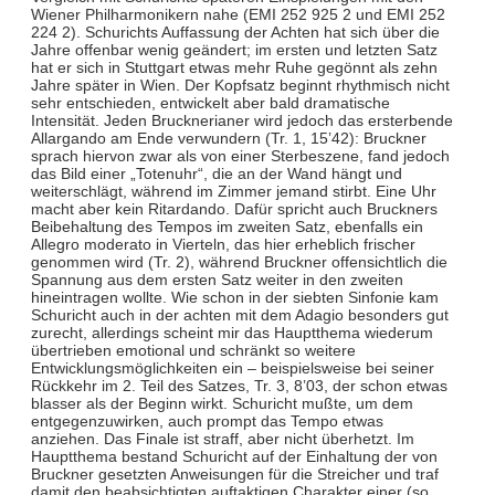
Wiener Philharmonikern nahe (EMI 252 925 2 und EMI 252
224 2). Schurichts Auffassung der Achten hat sich über die
Jahre offenbar wenig geändert; im ersten und letzten Satz
hat er sich in Stuttgart etwas mehr Ruhe gegönnt als zehn
Jahre später in Wien. Der Kopfsatz beginnt rhythmisch nicht
sehr entschieden, entwickelt aber bald dramatische
Intensität. Jeden Brucknerianer wird jedoch das ersterbende
Allargando am Ende verwundern (Tr. 1, 15’42): Bruckner
sprach hiervon zwar als von einer Sterbeszene, fand jedoch
das Bild einer „Totenuhr“, die an der Wand hängt und
weiterschlägt, während im Zimmer jemand stirbt. Eine Uhr
macht aber kein Ritardando. Dafür spricht auch Bruckners
Beibehaltung des Tempos im zweiten Satz, ebenfalls ein
Allegro moderato in Vierteln, das hier erheblich frischer
genommen wird (Tr. 2), während Bruckner offensichtlich die
Spannung aus dem ersten Satz weiter in den zweiten
hineintragen wollte. Wie schon in der siebten Sinfonie kam
Schuricht auch in der achten mit dem Adagio besonders gut
zurecht, allerdings scheint mir das Hauptthema wiederum
übertrieben emotional und schränkt so weitere
Entwicklungsmöglichkeiten ein – beispielsweise bei seiner
Rückkehr im 2. Teil des Satzes, Tr. 3, 8’03, der schon etwas
blasser als der Beginn wirkt. Schuricht mußte, um dem
entgegenzuwirken, auch prompt das Tempo etwas
anziehen. Das Finale ist straff, aber nicht überhetzt. Im
Hauptthema bestand Schuricht auf der Einhaltung der von
Bruckner gesetzten Anweisungen für die Streicher und traf
damit den beabsichtigten auftaktigen Charakter einer (so