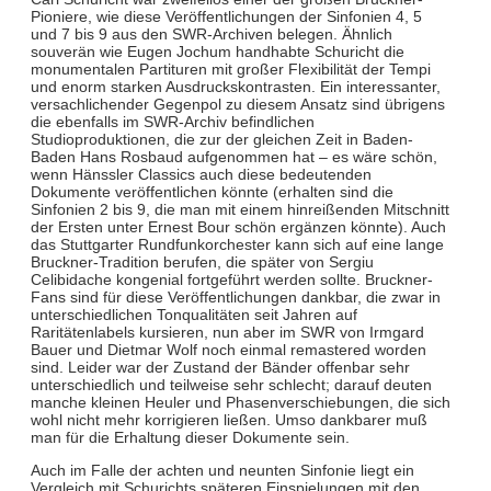
Pioniere, wie diese Veröffentlichungen der Sinfonien 4, 5
und 7 bis 9 aus den SWR-Archiven belegen. Ähnlich
souverän wie Eugen Jochum handhabte Schuricht die
monumentalen Partituren mit großer Flexibilität der Tempi
und enorm starken Ausdruckskontrasten. Ein interessanter,
versachlichender Gegenpol zu diesem Ansatz sind übrigens
die ebenfalls im SWR-Archiv befindlichen
Studioproduktionen, die zur der gleichen Zeit in Baden-
Baden Hans Rosbaud aufgenommen hat – es wäre schön,
wenn Hänssler Classics auch diese bedeutenden
Dokumente veröffentlichen könnte (erhalten sind die
Sinfonien 2 bis 9, die man mit einem hinreißenden Mitschnitt
der Ersten unter Ernest Bour schön ergänzen könnte). Auch
das Stuttgarter Rundfunkorchester kann sich auf eine lange
Bruckner-Tradition berufen, die später von Sergiu
Celibidache kongenial fortgeführt werden sollte. Bruckner-
Fans sind für diese Veröffentlichungen dankbar, die zwar in
unterschiedlichen Tonqualitäten seit Jahren auf
Raritätenlabels kursieren, nun aber im SWR von Irmgard
Bauer und Dietmar Wolf noch einmal remastered worden
sind. Leider war der Zustand der Bänder offenbar sehr
unterschiedlich und teilweise sehr schlecht; darauf deuten
manche kleinen Heuler und Phasenverschiebungen, die sich
wohl nicht mehr korrigieren ließen. Umso dankbarer muß
man für die Erhaltung dieser Dokumente sein.
Auch im Falle der achten und neunten Sinfonie liegt ein
Vergleich mit Schurichts späteren Einspielungen mit den