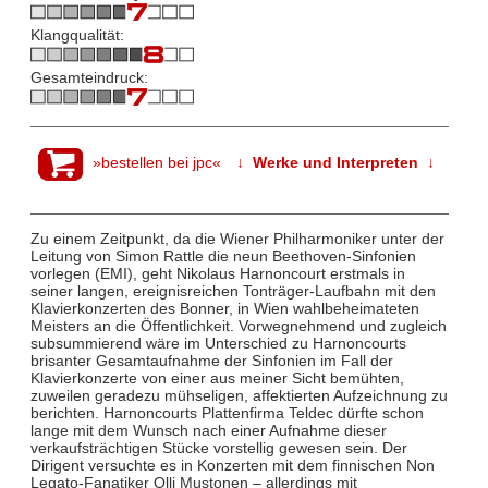
Klangqualität:
Gesamteindruck:
»bestellen bei jpc«
↓ Werke und Interpreten ↓
Zu einem Zeitpunkt, da die Wiener Philharmoniker unter der
Leitung von Simon Rattle die neun Beethoven-Sinfonien
vorlegen (EMI), geht Nikolaus Harnoncourt erstmals in
seiner langen, ereignisreichen Tonträger-Laufbahn mit den
Klavierkonzerten des Bonner, in Wien wahlbeheimateten
Meisters an die Öffentlichkeit. Vorwegnehmend und zugleich
subsummierend wäre im Unterschied zu Harnoncourts
brisanter Gesamtaufnahme der Sinfonien im Fall der
Klavierkonzerte von einer aus meiner Sicht bemühten,
zuweilen geradezu mühseligen, affektierten Aufzeichnung zu
berichten. Harnoncourts Plattenfirma Teldec dürfte schon
lange mit dem Wunsch nach einer Aufnahme dieser
verkaufsträchtigen Stücke vorstellig gewesen sein. Der
Dirigent versuchte es in Konzerten mit dem finnischen Non
Legato-Fanatiker Olli Mustonen – allerdings mit