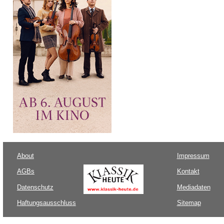
About
Impressum
AGBs
Kontakt
Datenschutz
Mediadaten
Haftungsausschluss
Sitemap