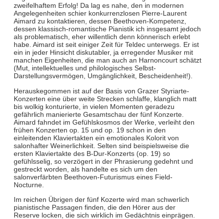
zweifelhaftem Erfolg! Da lag es nahe, den in modernen
Angelegenheiten schier konkurrenzlosen Pierre-Laurent
Aimard zu kontaktieren, dessen Beethoven-Kompetenz,
dessen klassisch-romantische Pianistik ich insgesamt jedoch
als problematisch, eher willentlich denn könnerisch erlebt
habe. Aimard ist seit einiger Zeit für Teldec unterwegs. Er ist
ein in jeder Hinsicht diskutabler, ja erregender Musiker mit
manchen Eigenheiten, die man auch an Harnoncourt schätzt
(Mut, intellektuelles und philologisches Selbst-
Darstellungsvermögen, Umgänglichkeit, Bescheidenheit!).
Herauskegommen ist auf der Basis von Grazer Styriarte-
Konzerten eine über weite Strecken schlaffe, klanglich matt
bis wolkig konturierte, in vielen Momenten geradezu
gefährlich manierierte Gesamtschau der fünf Konzerte.
Aimard fahndet im Gefühlskosmos der Werke, verleiht den
frühen Konzerten op. 15 und op. 19 schon in den
einleitenden Klaviertakten ein emotionales Kolorit von
salonhafter Weinerlichkeit. Selten sind beispielsweise die
ersten Klaviertakte des B-Dur-Konzerts (op. 19) so
gefühlsselig, so verzögert in der Phrasierung gedehnt und
gestreckt worden, als handelte es sich um den
salonverfärbten Beethoven-Futurismus eines Field-
Nocturne.
Im reichen Übrigen der fünf Kozerte wird man schwerlich
pianistische Passagen finden, die den Hörer aus der
Reserve locken, die sich wirklich im Gedächtnis einprägen.