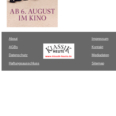
About
Impressum
AGBs
Kontakt
Datenschutz
Mediadaten
Haftungsausschluss
Sitemap