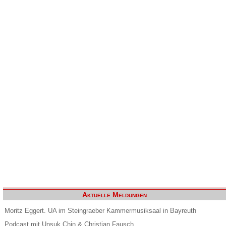
Aktuelle Meldungen
Moritz Eggert. UA im Steingraeber Kammermusiksaal in Bayreuth
Podcast mit Unsuk Chin & Christian Fausch