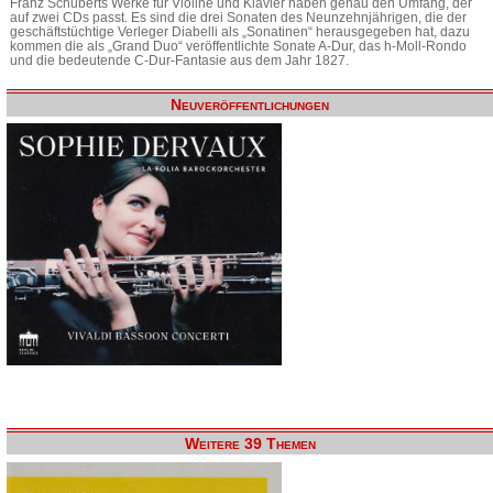
Franz Schuberts Werke für Violine und Klavier haben genau den Umfang, der
auf zwei CDs passt. Es sind die drei Sonaten des Neunzehnjährigen, die der
geschäftstüchtige Verleger Diabelli als „Sonatinen“ herausgegeben hat, dazu
kommen die als „Grand Duo“ veröffentlichte Sonate A-Dur, das h-Moll-Rondo
und die bedeutende C-Dur-Fantasie aus dem Jahr 1827.
Neuveröffentlichungen
Weitere 39 Themen