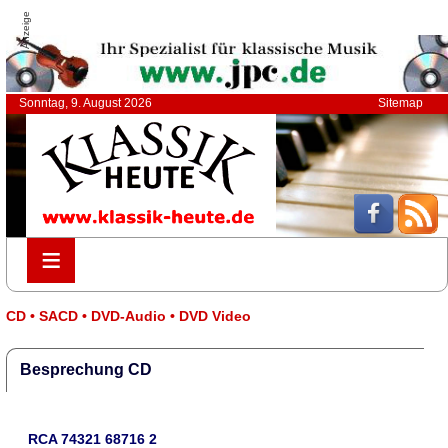
Anzeige
Sonntag, 9. August 2026
Sitemap
≡
≡
CD • SACD • DVD-Audio • DVD Video
Besprechung CD
RCA 74321 68716 2