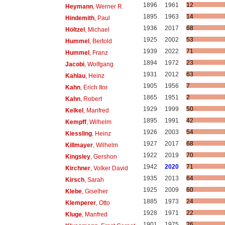
1896
1961
12
Heymann
, Werner R.
1895
1963
14
Hindemith
, Paul
1936
2017
68
Höltzel
, Michael
1925
2002
53
Hummel
, Bertold
1939
2022
71
Hummel
, Franz
1894
1972
23
Jacobi
, Wolfgang
1931
2012
63
Kahlau
, Heinz
1905
1956
7
Kahn
, Erich Itor
1865
1951
2
Kahn
, Robert
1929
1999
50
Kelkel
, Manfred
1895
1991
42
Kempff
, Wilhelm
1926
2003
54
Kiessling
, Heinz
1927
2017
68
Killmayer
, Wilhelm
1922
2019
70
Kingsley
, Gershon
1942
2020
71
Kirchner
, Volker David
1935
2013
64
Kirsch
, Sarah
1925
2009
60
Klebe
, Giselher
1885
1973
24
Klemperer
, Otto
1928
1971
22
Kluge
, Manfred
1901
1975
26