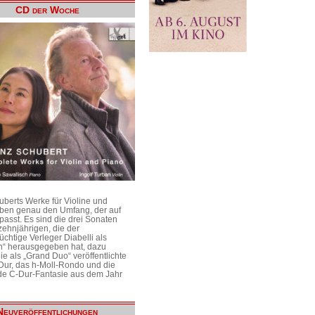
CD der Woche
uberts Werke für Violine und
aben genau den Umfang, der auf
passt. Es sind die drei Sonaten
ehnjährigen, die der
üchtige Verleger Diabelli als
n“ herausgegeben hat, dazu
e als „Grand Duo“ veröffentlichte
Dur, das h-Moll-Rondo und die
e C-Dur-Fantasie aus dem Jahr
Neuveröffentlichungen