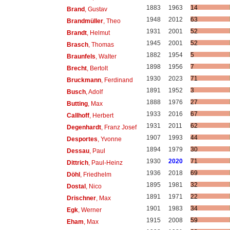
1883
1963
14
Brand
, Gustav
1948
2012
63
Brandmüller
, Theo
1931
2001
52
Brandt
, Helmut
1945
2001
52
Brasch
, Thomas
1882
1954
5
Braunfels
, Walter
1898
1956
7
Brecht
, Bertolt
1930
2023
71
Bruckmann
, Ferdinand
1891
1952
3
Busch
, Adolf
1888
1976
27
Butting
, Max
1933
2016
67
Callhoff
, Herbert
1931
2011
62
Degenhardt
, Franz Josef
1907
1993
44
Desportes
, Yvonne
1894
1979
30
Dessau
, Paul
1930
2020
71
Dittrich
, Paul-Heinz
1936
2018
69
Döhl
, Friedhelm
1895
1981
32
Dostal
, Nico
1891
1971
22
Drischner
, Max
1901
1983
34
Egk
, Werner
1915
2008
59
Eham
, Max