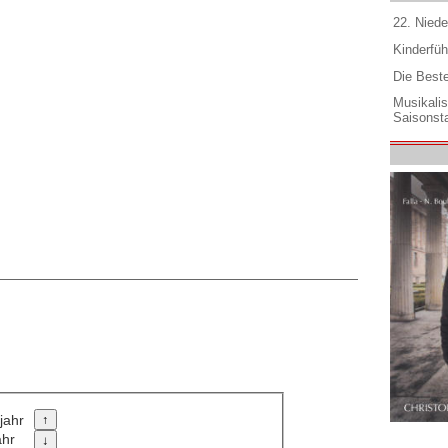
22. Niede
Kinderfüh
Die Best
Musikali
Saisonsta
jahr
ahr