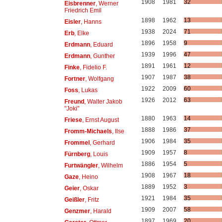
1908
1981
32
Eisbrenner
, Werner
Friedrich Emil
1898
1962
13
Eisler
, Hanns
1938
2024
71
Erb
, Elke
1896
1958
9
Erdmann
, Eduard
1939
1996
47
Erdmann
, Gunther
1891
1961
12
Finke
, Fidelio F.
1907
1987
38
Fortner
, Wolfgang
1922
2009
60
Foss
, Lukas
1926
2012
63
Freund
, Walter Jakob
"Joki"
1880
1963
14
Friese
, Ernst August
1888
1986
37
Fromm-Michaels
, Ilse
1906
1984
35
Frommel
, Gerhard
1909
1957
8
Fürnberg
, Louis
1886
1954
5
Furtwängler
, Wilhelm
1908
1967
18
Gaze
, Heino
1889
1952
3
Geier
, Oskar
1921
1984
35
Geißler
, Fritz
1909
2007
58
Genzmer
, Harald
1897
1969
20