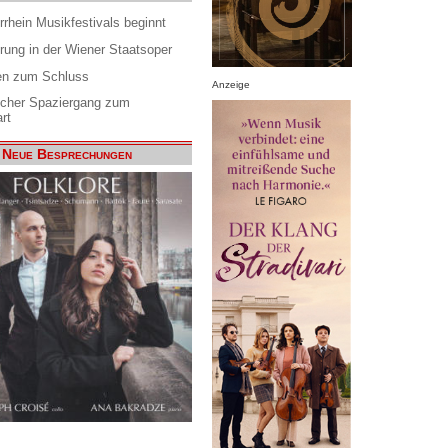
rrhein Musikfestivals beginnt
rung in der Wiener Staatsoper
en zum Schluss
Anzeige
scher Spaziergang zum
rt
Neue Besprechungen