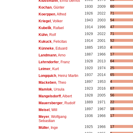
Klussmann
, Ernst Gernot
1930
2009
60
Kochan
, Günter
1926
2022
71
Koerppen
, Alfred
1943
2003
54
Kriegel
, Volker
1914
1996
47
Kubelík
, Rafael
1929
2022
71
Kühn
, Rolf
1914
2001
52
Kukuck
, Felicitas
1885
1953
4
Künneke
, Eduard
1887
1966
17
Landmann
, Arno
1928
2013
64
Lehrndorfer
, Franz
1920
1974
25
Leimer
, Kurt
1937
2014
65
Longquich
, Heinz Martin
1897
1953
4
Mackeben
, Theo
1923
2016
67
Mamlok
, Ursula
1928
2005
56
Mangelsdorff
, Albert
1889
1971
22
Mauersberger
, Rudolf
1897
1967
18
Meisel
, Will
1936
1966
17
Meyer
, Wolfgang
Sebastian
1925
1966
17
Müller
, Inge