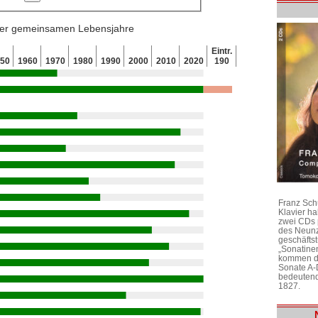
 der gemeinsamen Lebensjahre
Eintr.
950
1960
1970
1980
1990
2000
2010
2020
190
Franz Sch
Klavier h
zwei CDs 
des Neunz
geschäftst
„Sonatine
kommen di
Sonate A-
bedeutend
1827.