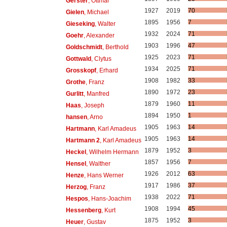
Gerster
, Ottmar
1927
2019
70
Gielen
, Michael
1895
1956
7
Gieseking
, Walter
1932
2024
71
Goehr
, Alexander
1903
1996
47
Goldschmidt
, Berthold
1925
2023
71
Gottwald
, Clytus
1934
2025
71
Grosskopf
, Erhard
1908
1982
33
Grothe
, Franz
1890
1972
23
Gurlitt
, Manfred
1879
1960
11
Haas
, Joseph
1894
1950
1
hansen
, Arno
1905
1963
14
Hartmann
, Karl Amadeus
1905
1963
14
Hartmann 2
, Karl Amadeus
1879
1952
3
Heckel
, Wilhelm Hermann
1857
1956
7
Hensel
, Walther
1926
2012
63
Henze
, Hans Werner
1917
1986
37
Herzog
, Franz
1938
2022
71
Hespos
, Hans-Joachim
1908
1994
45
Hessenberg
, Kurt
1875
1952
3
Heuer
, Gustav