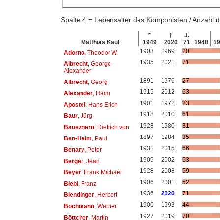
Spalte 4 = Lebensalter des Komponisten / Anzahl
*
†
J.
Matthias Kaul
1949
2020
71
1940
1
1903
1969
20
Adorno
, Theodor W.
1935
2021
71
Albrecht
, George
Alexander
1891
1976
27
Albrecht
, Georg
1915
2012
63
Alexander
, Haim
1901
1972
23
Apostel
, Hans Erich
1918
2010
61
Baur
, Jürg
1928
1980
31
Bausznern
, Dietrich von
1897
1984
35
Ben-Haim
, Paul
1931
2015
66
Benary
, Peter
1909
2002
53
Berger
, Jean
1928
2008
59
Beyer
, Frank Michael
1906
2001
52
Biebl
, Franz
1936
2020
71
Blendinger
, Herbert
1900
1993
44
Bochmann
, Werner
1927
2019
70
Böttcher
, Martin