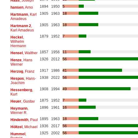
Haas
, Joseph
1894
1950
5
hansen
, Arno
1905
1963
18
Hartmann
, Karl
Amadeus
1905
1963
18
Hartmann 2
,
Karl Amadeus
1879
1952
7
Heckel
,
Wilhelm
Hermann
1857
1956
11
Hensel
, Walther
1926
2012
56
Henze
, Hans
Werner
1917
1986
41
Herzog
, Franz
1938
2022
56
Hespos
, Hans-
Joachim
1908
1994
49
Hessenberg
,
Kurt
1875
1952
7
Heuer
, Gustav
1896
1961
16
Heymann
,
Werner R.
1895
1963
18
Hindemith
, Paul
1936
2017
56
Höltzel
, Michael
1925
2002
56
Hummel
,