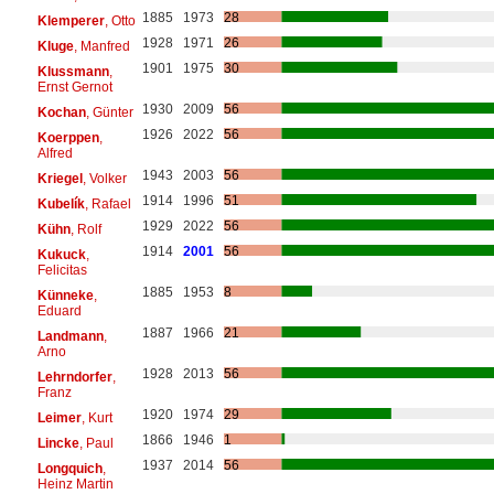
1885
1973
28
Klemperer
, Otto
1928
1971
26
Kluge
, Manfred
1901
1975
30
Klussmann
,
Ernst Gernot
1930
2009
56
Kochan
, Günter
1926
2022
56
Koerppen
,
Alfred
1943
2003
56
Kriegel
, Volker
1914
1996
51
Kubelík
, Rafael
1929
2022
56
Kühn
, Rolf
1914
2001
56
Kukuck
,
Felicitas
1885
1953
8
Künneke
,
Eduard
1887
1966
21
Landmann
,
Arno
1928
2013
56
Lehrndorfer
,
Franz
1920
1974
29
Leimer
, Kurt
1866
1946
1
Lincke
, Paul
1937
2014
56
Longquich
,
Heinz Martin