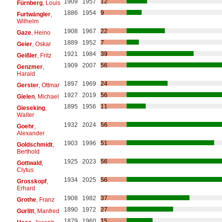
1909
1957
12
Fürnberg
, Louis
1886
1954
9
Furtwängler
,
Wilhelm
1908
1967
22
Gaze
, Heino
1889
1952
7
Geier
, Oskar
1921
1984
39
Geißler
, Fritz
1909
2007
56
Genzmer
,
Harald
1897
1969
24
Gerster
, Ottmar
1927
2019
56
Gielen
, Michael
1895
1956
11
Gieseking
,
Walter
1932
2024
56
Goehr
,
Alexander
1903
1996
51
Goldschmidt
,
Berthold
1925
2023
56
Gottwald
,
Clytus
1934
2025
56
Grosskopf
,
Erhard
1908
1982
37
Grothe
, Franz
1890
1972
27
Gurlitt
, Manfred
1879
1960
15