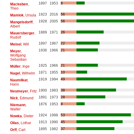
1897
1953
8
Mackeben
,
Theo
1923
2016
56
Mamlok
, Ursula
1928
2005
56
Mangelsdorff
,
Albert
1889
1971
26
Mauersberger
,
Rudolf
1897
1967
22
Meisel
, Will
1936
1966
21
Meyer
,
Wolfgang
Sebastian
1925
1966
21
Müller
, Inge
1871
1955
10
Nagel
, Wilhelm
1919
1994
49
Naumilkat
,
Hans
1900
1983
38
Neumeyer
, Fritz
1891
1973
28
Nick
, Edmund
1876
1953
8
Niemann
,
Walter
1924
1998
53
Nowka
, Dieter
1913
1990
45
Olias
, Lothar
1895
1982
37
Orff
, Carl