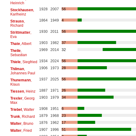
Heinrich
1928
2007
56
Stockhausen
,
Karlheinz
1864
1949
4
Strauss
,
Richard
1930
2011
56
Strittmatter
,
Eva
1903
1982
37
Thate
, Albert
1969
2014
32
Theile
,
Sebastian
1934
2024
56
Thiele
, Siegfried
1906
1973
28
Thilman
,
Johannes Paul
1937
2025
56
Thunemann
,
Klaus
1887
1971
26
Tiessen
, Heinz
1903
1979
34
Trexler
, Georg
Max
1908
1951
6
Triebel
, Walter
1879
1968
23
Trunk
, Richard
1876
1962
17
Walter
, Bruno
1907
1996
51
Walter
, Fried