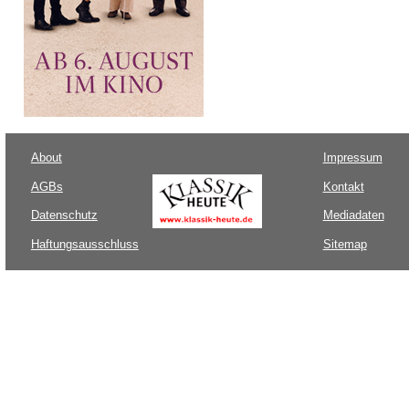
About
Impressum
AGBs
Kontakt
Datenschutz
Mediadaten
Haftungsausschluss
Sitemap