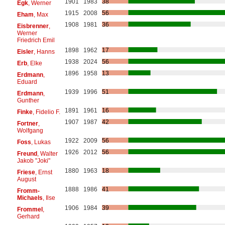
1901
1983
38
Egk
, Werner
1915
2008
56
Eham
, Max
1908
1981
36
Eisbrenner
,
Werner
Friedrich Emil
1898
1962
17
Eisler
, Hanns
1938
2024
56
Erb
, Elke
1896
1958
13
Erdmann
,
Eduard
1939
1996
51
Erdmann
,
Gunther
1891
1961
16
Finke
, Fidelio F.
1907
1987
42
Fortner
,
Wolfgang
1922
2009
56
Foss
, Lukas
1926
2012
56
Freund
, Walter
Jakob "Joki"
1880
1963
18
Friese
, Ernst
August
1888
1986
41
Fromm-
Michaels
, Ilse
1906
1984
39
Frommel
,
Gerhard