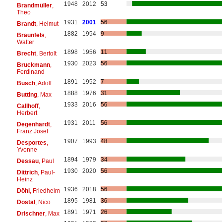
1948
2012
53
Brandmüller
,
Theo
1931
2001
56
Brandt
, Helmut
1882
1954
9
Braunfels
,
Walter
1898
1956
11
Brecht
, Bertolt
1930
2023
56
Bruckmann
,
Ferdinand
1891
1952
7
Busch
, Adolf
1888
1976
31
Butting
, Max
1933
2016
56
Callhoff
,
Herbert
1931
2011
56
Degenhardt
,
Franz Josef
1907
1993
48
Desportes
,
Yvonne
1894
1979
34
Dessau
, Paul
1930
2020
56
Dittrich
, Paul-
Heinz
1936
2018
56
Döhl
, Friedhelm
1895
1981
36
Dostal
, Nico
1891
1971
26
Drischner
, Max