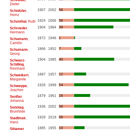
Dieter
1907
2002
56
Schnitzler
,
Heinz
1924
2006
56
Schonthal
, Ruth
1904
1984
39
Schroeder
,
Hermann
1872
1946
1
Schumann
,
Camillo
1866
1952
7
Schumann
,
Georg
1904
1985
40
Schwarz-
Schilling
,
Reinhard
1887
1957
12
Schweikert
,
Margarete
1926
1999
54
Schweppe
,
Joachim
1879
1961
16
Senfter
,
Johanna
1936
2002
56
Sonntag
,
Brunhilde
1929
2019
56
Stadlmair
,
Hans
1885
1955
10
Sthamer
,