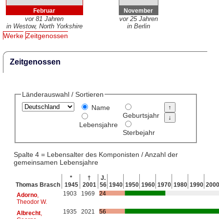
Februar
November
vor 81 Jahren
vor 25 Jahren
in Westow, North Yorkshire
in Berlin
Werke
Zeitgenossen
Zeitgenossen
Länderauswahl / Sortieren
Name
Geburtsjahr
Lebensjahre
Sterbejahr
Spalte 4 = Lebensalter des Komponisten / Anzahl der
gemeinsamen Lebensjahre
*
†
J.
Thomas Brasch
1945
2001
56
1940
1950
1960
1970
1980
1990
200
1903
1969
24
Adorno
,
Theodor W.
1935
2021
56
Albrecht
,