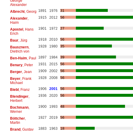
George
Alexander
1891
1976
31
Albrecht
, Georg
1915
2012
56
Alexander
,
Haim
1901
1972
27
Apostel
, Hans
Erich
1918
2010
56
Baur
, Jürg
1928
1980
35
Bausznern
,
Dietrich von
1897
1984
39
Ben-Haim
, Paul
1931
2015
56
Benary
, Peter
1909
2002
56
Berger
, Jean
1928
2008
56
Beyer
, Frank
Michael
1906
2001
56
Biebl
, Franz
1936
2020
56
Blendinger
,
Herbert
1900
1993
48
Bochmann
,
Werner
1927
2019
56
Böttcher
,
Martin
1883
1963
18
Brand
, Gustav