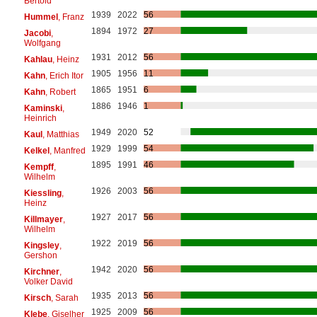
Bertold
1939
2022
56
Hummel
, Franz
1894
1972
27
Jacobi
,
Wolfgang
1931
2012
56
Kahlau
, Heinz
1905
1956
11
Kahn
, Erich Itor
1865
1951
6
Kahn
, Robert
1886
1946
1
Kaminski
,
Heinrich
1949
2020
52
Kaul
, Matthias
1929
1999
54
Kelkel
, Manfred
1895
1991
46
Kempff
,
Wilhelm
1926
2003
56
Kiessling
,
Heinz
1927
2017
56
Killmayer
,
Wilhelm
1922
2019
56
Kingsley
,
Gershon
1942
2020
56
Kirchner
,
Volker David
1935
2013
56
Kirsch
, Sarah
1925
2009
56
Klebe
, Giselher