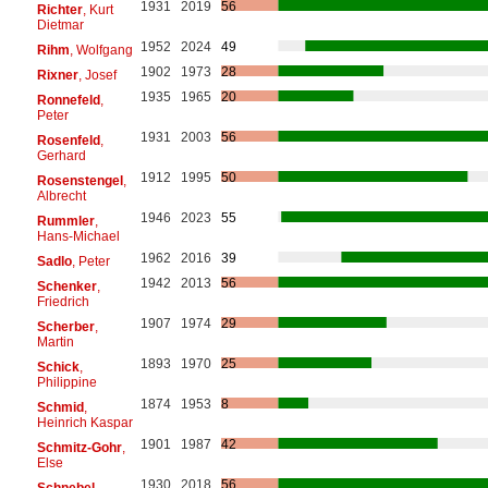
1931
2019
56
Richter
, Kurt
Dietmar
1952
2024
49
Rihm
, Wolfgang
1902
1973
28
Rixner
, Josef
1935
1965
20
Ronnefeld
,
Peter
1931
2003
56
Rosenfeld
,
Gerhard
1912
1995
50
Rosenstengel
,
Albrecht
1946
2023
55
Rummler
,
Hans-Michael
1962
2016
39
Sadlo
, Peter
1942
2013
56
Schenker
,
Friedrich
1907
1974
29
Scherber
,
Martin
1893
1970
25
Schick
,
Philippine
1874
1953
8
Schmid
,
Heinrich Kaspar
1901
1987
42
Schmitz-Gohr
,
Else
1930
2018
56
Schnebel
,