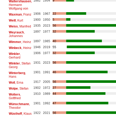
1882
1954
9
Waltershausen
,
Hermann
Wolfgang von
1906
1967
22
Waxman
, Franz
1900
1950
5
Weill
, Kurt
1935
2023
56
Weiss
, Manfred
1897
1977
32
Weyrauch
,
Johannes
1897
1985
40
Wimmer
, Heinz
1946
2019
55
Winbeck
, Heinz
1906
1977
32
Winkler
,
Gerhard
1931
2023
56
Winkler
, Stefan
Georg
1901
1991
46
Winterberg
,
Hans
1917
2005
56
Woll
, Erna
1902
1972
27
Wolpe
, Stefan
1910
1989
44
Wolters
,
Gottfried
1901
1992
47
Wünschmann
,
Theodor
1922
2021
56
Wüsthoff
, Klaus