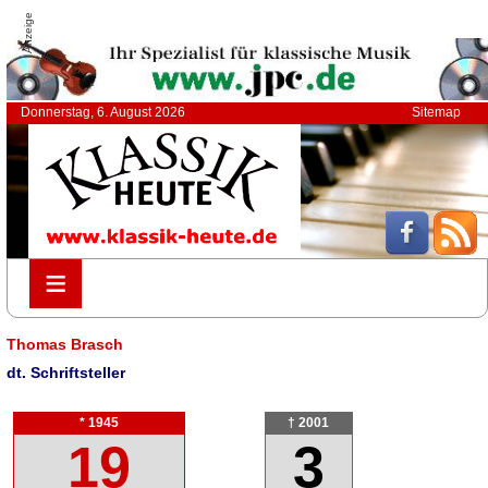
Anzeige
Donnerstag, 6. August 2026
Sitemap
≡
≡
Thomas Brasch
dt. Schriftsteller
* 1945
† 2001
19
3