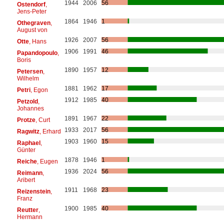
1944
2006
56
Ostendorf
,
Jens-Peter
1864
1946
1
Othegraven
,
August von
1926
2007
56
Otte
, Hans
1906
1991
46
Papandopoulo
,
Boris
1890
1957
12
Petersen
,
Wilhelm
1881
1962
17
Petri
, Egon
1912
1985
40
Petzold
,
Johannes
1891
1967
22
Protze
, Curt
1933
2017
56
Ragwitz
, Erhard
1903
1960
15
Raphael
,
Günter
1878
1946
1
Reiche
, Eugen
1936
2024
56
Reimann
,
Aribert
1911
1968
23
Reizenstein
,
Franz
1900
1985
40
Reutter
,
Hermann