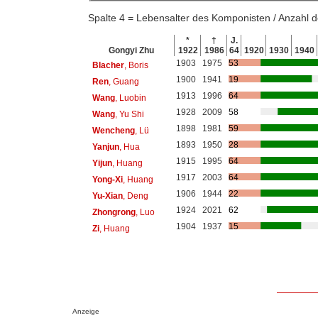
Spalte 4 = Lebensalter des Komponisten / Anzahl
*
†
J.
Gongyi Zhu
1922
1986
64
1920
1930
1940
1903
1975
53
Blacher
, Boris
1900
1941
19
Ren
, Guang
1913
1996
64
Wang
, Luobin
1928
2009
58
Wang
, Yu Shi
1898
1981
59
Wencheng
, Lü
1893
1950
28
Yanjun
, Hua
1915
1995
64
Yijun
, Huang
1917
2003
64
Yong-Xi
, Huang
1906
1944
22
Yu-Xian
, Deng
1924
2021
62
Zhongrong
, Luo
1904
1937
15
Zi
, Huang
Anzeige