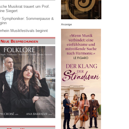
che Musikrat trauert um Prof.
ine Siegert
 Symphoniker: Sommerpause &
ginn
Anzeige
rrhein Musikfestivals beginnt
Neue Besprechungen