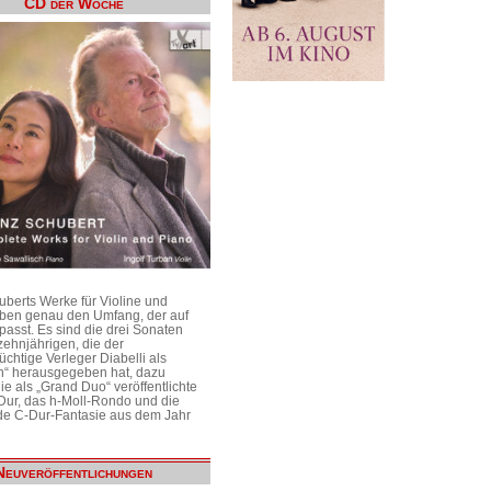
CD der Woche
uberts Werke für Violine und
aben genau den Umfang, der auf
passt. Es sind die drei Sonaten
ehnjährigen, die der
üchtige Verleger Diabelli als
n“ herausgegeben hat, dazu
e als „Grand Duo“ veröffentlichte
Dur, das h-Moll-Rondo und die
e C-Dur-Fantasie aus dem Jahr
Neuveröffentlichungen