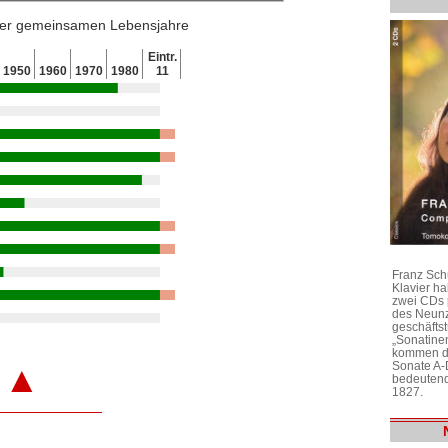
 der gemeinsamen Lebensjahre
Eintr.
1950
1960
1970
1980
11
Franz Sch
Klavier h
zwei CDs 
des Neunz
geschäftst
„Sonatine
kommen di
Sonate A-
▲
bedeutend
1827.