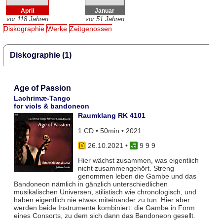
April
Januar
vor 118 Jahren
vor 51 Jahren
Diskographie
Werke
Zeitgenossen
Diskographie (1)
Age of Passion
Lachrimæ-Tango
for viols & bandoneon
Raumklang RK 4101
1 CD • 50min • 2021
26.10.2021
•
9 9 9
Hier wächst zusammen, was eigentlich
nicht zusammengehört. Streng
genommen leben die Gambe und das
Bandoneon nämlich in gänzlich unterschiedlichen
musikalischen Universen, stilistisch wie chronologisch, und
haben eigentlich nie etwas miteinander zu tun. Hier aber
werden beide Instrumente kombiniert: die Gambe in Form
eines Consorts, zu dem sich dann das Bandoneon gesellt.