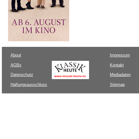
About
Impressum
AGBs
Kontakt
Datenschutz
Mediadaten
Haftungsausschluss
Sitemap