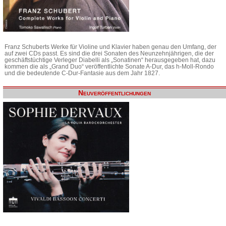
Franz Schuberts Werke für Violine und Klavier haben genau den Umfang, der
auf zwei CDs passt. Es sind die drei Sonaten des Neunzehnjährigen, die der
geschäftstüchtige Verleger Diabelli als „Sonatinen“ herausgegeben hat, dazu
kommen die als „Grand Duo“ veröffentlichte Sonate A-Dur, das h-Moll-Rondo
und die bedeutende C-Dur-Fantasie aus dem Jahr 1827.
Neuveröffentlichungen