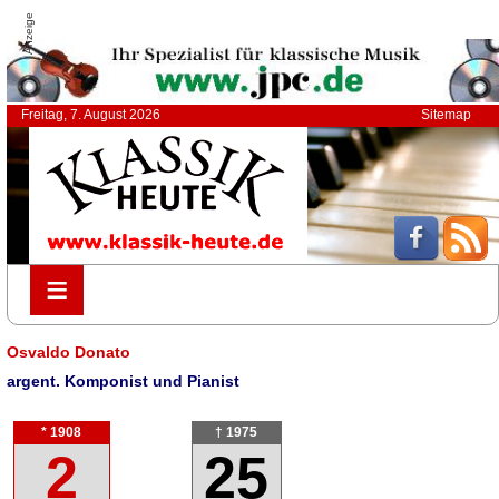
Anzeige
Freitag, 7. August 2026
Sitemap
≡
≡
Osvaldo Donato
argent. Komponist und Pianist
* 1908
† 1975
2
25