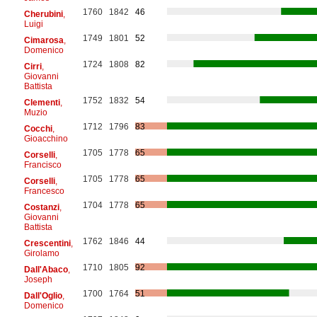
1760
1842
46
Cherubini
,
Luigi
1749
1801
52
Cimarosa
,
Domenico
1724
1808
82
Cirri
,
Giovanni
Battista
1752
1832
54
Clementi
,
Muzio
1712
1796
83
Cocchi
,
Gioacchino
1705
1778
65
Corselli
,
Francisco
1705
1778
65
Corselli
,
Francesco
1704
1778
65
Costanzi
,
Giovanni
Battista
1762
1846
44
Crescentini
,
Girolamo
1710
1805
92
Dall'Abaco
,
Joseph
1700
1764
51
Dall'Oglio
,
Domenico