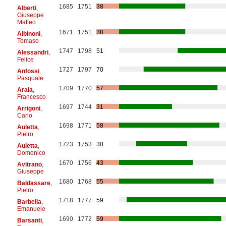
1685
1751
38
Alberti
,
Giuseppe
Matteo
1671
1751
38
Albinoni
,
Tomaso
1747
1798
51
Alessandri
,
Felice
1727
1797
70
Anfossi
,
Pasquale
1709
1770
57
Araia
,
Francesco
1697
1744
31
Arrigoni
,
Carlo
1698
1771
58
Auletta
,
Pietro
1723
1753
30
Auletta
,
Domenico
1670
1756
43
Avitrano
,
Giuseppe
1680
1768
55
Baldassare
,
Pietro
1718
1777
59
Barbella
,
Emanuele
1690
1772
59
Barsanti
,