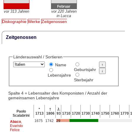
Februar
vor 313 Jahren
vor 220 Jahren
in Lucca
Diskographie
Werke
Zeitgenossen
Zeitgenossen
Länderauswahl / Sortieren
Name
Geburtsjahr
Lebensjahre
Sterbejahr
Spalte 4 = Lebensalter des Komponisten / Anzahl der
gemeinsamen Lebensjahre
*
†
J.
Paolo
1713
1806
93
1710
1720
1730
1740
1750
1760
1770
Scalabrini
1675
1742
29
Abaco
,
Evaristo
Felice