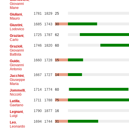
Giovanni
Mane
1781
1829
25
Giuliani
,
Mauro
1685
1743
30
Giustini
,
Lodovico
1725
1787
62
Graziani
,
Carlo
1746
1820
60
Grazioli
,
Giovanni
Battista
1660
1728
15
Guido
,
Giovanni
Antonio
1667
1727
14
Jacchini
,
Giuseppe
Maria
1714
1774
60
Jommelli
,
Niccolò
1711
1788
75
Latilla
,
Gaetano
1790
1877
16
Legnani
,
Luigi
1694
1744
31
Leo
,
Leonardo