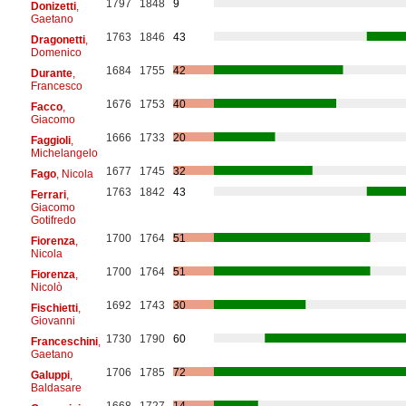
1797
1848
9
Donizetti
,
Gaetano
1763
1846
43
Dragonetti
,
Domenico
1684
1755
42
Durante
,
Francesco
1676
1753
40
Facco
,
Giacomo
1666
1733
20
Faggioli
,
Michelangelo
1677
1745
32
Fago
, Nicola
1763
1842
43
Ferrari
,
Giacomo
Gotifredo
1700
1764
51
Fiorenza
,
Nicola
1700
1764
51
Fiorenza
,
Nicolò
1692
1743
30
Fischietti
,
Giovanni
1730
1790
60
Franceschini
,
Gaetano
1706
1785
72
Galuppi
,
Baldasare
1668
1727
14