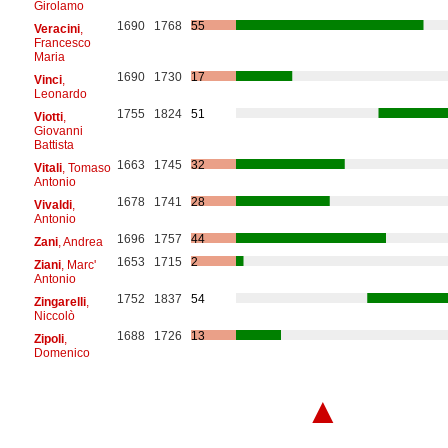
Girolamo
1690
1768
55
Veracini
,
Francesco
Maria
1690
1730
17
Vinci
,
Leonardo
1755
1824
51
Viotti
,
Giovanni
Battista
1663
1745
32
Vitali
, Tomaso
Antonio
1678
1741
28
Vivaldi
,
Antonio
1696
1757
44
Zani
, Andrea
1653
1715
2
Ziani
, Marc'
Antonio
1752
1837
54
Zingarelli
,
Niccolò
1688
1726
13
Zipoli
,
Domenico
▲