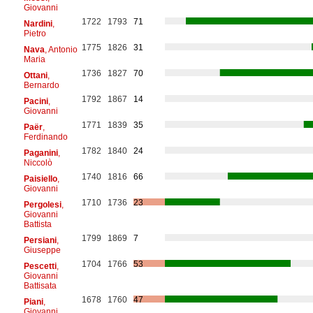
Giovanni
1722
1793
71
Nardini
,
Pietro
1775
1826
31
Nava
, Antonio
Maria
1736
1827
70
Ottani
,
Bernardo
1792
1867
14
Pacini
,
Giovanni
1771
1839
35
Paër
,
Ferdinando
1782
1840
24
Paganini
,
Niccolò
1740
1816
66
Paisiello
,
Giovanni
1710
1736
23
Pergolesi
,
Giovanni
Battista
1799
1869
7
Persiani
,
Giuseppe
1704
1766
53
Pescetti
,
Giovanni
Battisata
1678
1760
47
Piani
,
Giovanni