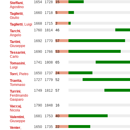
1654
1728
15
Steffani
,
Agostino
1660
1718
5
Taglietti
,
Giulio
1668
1715
2
Taglietti
, Luigi
1760
1814
46
Tarchi
,
Angelo
1692
1770
57
Tartini
,
Giuseppe
1690
1766
53
Tessarini
,
Carlo
1741
1808
65
Tomasini
,
Luigi
1650
1737
24
Torri
, Pietro
1727
1779
52
Traetta
,
Tommaso
1749
1812
57
Turrini
,
Ferdinando
Gasparo
1790
1848
16
Vaccaj
,
Nicola
1681
1753
40
Valentini
,
Giuseppe
1650
1735
22
Venier
,