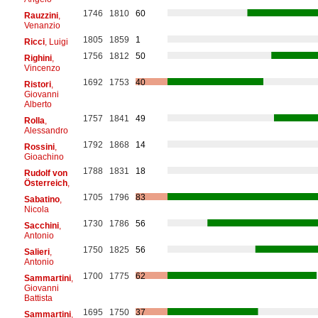
1746
1810
60
Rauzzini
,
Venanzio
1805
1859
1
Ricci
, Luigi
1756
1812
50
Righini
,
Vincenzo
1692
1753
40
Ristori
,
Giovanni
Alberto
1757
1841
49
Rolla
,
Alessandro
1792
1868
14
Rossini
,
Gioachino
1788
1831
18
Rudolf von
Österreich
,
1705
1796
83
Sabatino
,
Nicola
1730
1786
56
Sacchini
,
Antonio
1750
1825
56
Salieri
,
Antonio
1700
1775
62
Sammartini
,
Giovanni
Battista
1695
1750
37
Sammartini
,