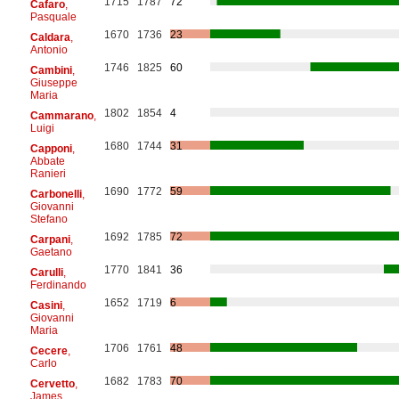
1715
1787
72
Cafaro
,
Pasquale
1670
1736
23
Caldara
,
Antonio
1746
1825
60
Cambini
,
Giuseppe
Maria
1802
1854
4
Cammarano
,
Luigi
1680
1744
31
Capponi
,
Abbate
Ranieri
1690
1772
59
Carbonelli
,
Giovanni
Stefano
1692
1785
72
Carpani
,
Gaetano
1770
1841
36
Carulli
,
Ferdinando
1652
1719
6
Casini
,
Giovanni
Maria
1706
1761
48
Cecere
,
Carlo
1682
1783
70
Cervetto
,
James