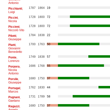
Antonio
1787
1864
19
Picchianti
,
Luigi
1728
1800
72
Piccini
,
Nicola
1728
1800
72
Piccinni
,
Niccolò Vito
1784
1838
22
Pilotti
,
Giuseppe
1700
1763
50
Platti
,
Giovanni
Benedetto
1749
1838
57
Ponte
,
Lorenzo
1686
1768
55
Porpora
,
Nicola
Antonio
1680
1750
37
Porsile
,
Giuseppe
1762
1830
44
Portugal
,
Marcos
1731
1789
58
Pugnani
,
Gaetano
1680
1750
37
Ragazzi
,
Angelo