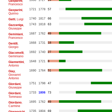
Gasparini
,
Francesco
1721
1778
57
Gasparini
,
Quirino
1740
1817
66
Gatti
, Luigi
1743
1818
63
Gazzaniga
,
Giuseppe
1687
1762
49
Geminiani
,
Francesco
1668
1731
18
Gentili
,
Giorgio
1692
1740
27
Giacomelli
,
Geminiano
1648
1721
8
Giannettini
,
Antonio
1690
1764
51
Giay
,
Giovanni
Antonio
1751
1798
47
Giordani
,
Giuseppe
1733
1806
73
Giordani
,
Tommaso
1695
1762
49
Giordano
,
Carmine
1735
1804
69
Giornovichi
,