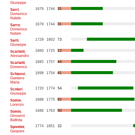
Giuseppe
1679
1744
31
Sarri
,
Domenico
Natale
1679
1744
31
Sarro
,
Domenico
Natale
1729
1802
73
Sarti
,
Giuseppe
1660
1725
12
Scarlatti
,
Alessandro
1685
1757
44
Scarlatti
,
Domenico
1698
1754
41
Schiassi
,
Gaetano
Maria
1720
1774
54
Scolari
,
Giuseppe
1688
1775
62
Somis
,
Lorenzo
1686
1763
50
Somis
,
Giovanni
Battista
1774
1851
32
Spontini
,
Gaspare