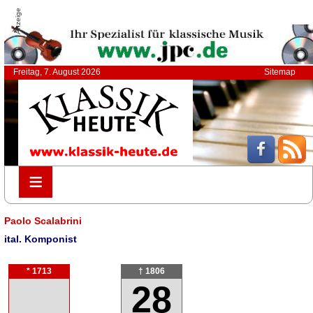
Anzeige
Freitag, 7. August 2026
Sitemap
≡
≡
Paolo Scalabrini
ital. Komponist
* 1713
† 1806
28