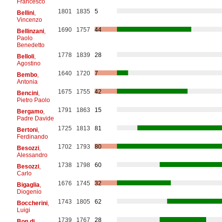
Francesco
1801
1835
5
Bellini
,
Vincenzo
1690
1757
44
Bellinzani
,
Paolo
Benedetto
1778
1839
28
Belloli
,
Agostino
1640
1720
7
Bembo
,
Antonia
1675
1755
42
Bencini
,
Pietro Paolo
1791
1863
15
Bergamo
,
Padre Davide
1725
1813
81
Bertoni
,
Ferdinando
1702
1793
80
Besozzi
,
Alessandro
1738
1798
60
Besozzi
,
Carlo
1676
1745
32
Bigaglia
,
Diogenio
1743
1805
62
Boccherini
,
Luigi
1739
1767
28
Bon di