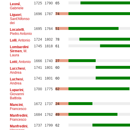
1725
1790
65
Leoné
,
Gabriele
1696
1787
74
Liguori
,
Sant'Alfonso
dei
1695
1764
51
Locatelli
,
Pietro Antonio
1724
1802
78
Lolli
, Antonio
1745
1818
61
Lombardini
Sirmen
, M.
Laura
1666
1740
27
Lotti
, Antonio
1741
1801
60
Lucchesi
,
Andrea
1741
1801
60
Luchesi
,
Andrea
1700
1775
62
Luparini
,
Giovanni
Battista
1672
1737
24
Mancini
,
Francesco
1684
1762
49
Manfredini
,
Francesco
1737
1799
62
Manfredini
,