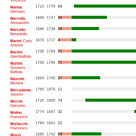
Vincenzo
1715
1779
64
Manna
,
Gennaro
1669
1747
34
Marcello
,
Alessandro
1686
1739
26
Marcello
,
Benedetto
1670
1717
4
Marini
, Carlo
Antonio
1706
1784
71
Martini
,
Giambattista
1706
1784
71
Martini
,
Giovanni
Battista
1664
1740
27
Mascitti
,
Michele
1795
1870
11
Mercadante
,
Saverio
1726
1800
74
Merchi
,
Giacomo
1774
1847
32
Molino
,
Francesco
1784
1841
22
Morlacchi
,
Francesco
1680
1742
29
Mossi
,