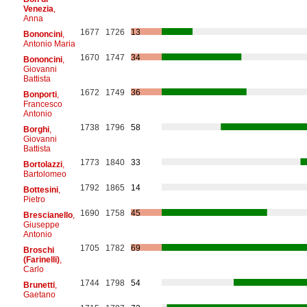
Venezia
,
Anna
1677
1726
13
Bononcini
,
Antonio Maria
1670
1747
34
Bononcini
,
Giovanni
Battista
1672
1749
36
Bonporti
,
Francesco
Antonio
1738
1796
58
Borghi
,
Giovanni
Battista
1773
1840
33
Bortolazzi
,
Bartolomeo
1792
1865
14
Bottesini
,
Pietro
1690
1758
45
Brescianello
,
Giuseppe
Antonio
1705
1782
69
Broschi
(Farinelli)
,
Carlo
1744
1798
54
Brunetti
,
Gaetano