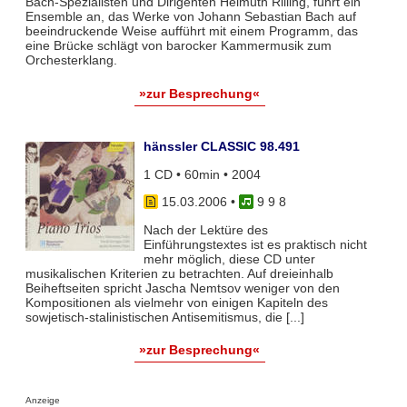
Bach-Spezialisten und Dirigenten Helmuth Rilling, führt ein
Ensemble an, das Werke von Johann Sebastian Bach auf
beeindruckende Weise aufführt mit einem Programm, das
eine Brücke schlägt von barocker Kammermusik zum
Orchesterklang.
»zur Besprechung«
hänssler CLASSIC 98.491
1 CD • 60min • 2004
15.03.2006
•
9 9 8
Nach der Lektüre des
Einführungstextes ist es praktisch nicht
mehr möglich, diese CD unter
musikalischen Kriterien zu betrachten. Auf dreieinhalb
Beiheftseiten spricht Jascha Nemtsov weniger von den
Kompositionen als vielmehr von einigen Kapiteln des
sowjetisch-stalinistischen Antisemitismus, die [...]
»zur Besprechung«
Anzeige