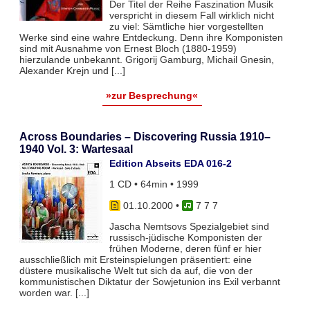
Der Titel der Reihe Faszination Musik
verspricht in diesem Fall wirklich nicht
zu viel: Sämtliche hier vorgestellten
Werke sind eine wahre Entdeckung. Denn ihre Komponisten
sind mit Ausnahme von Ernest Bloch (1880-1959)
hierzulande unbekannt. Grigorij Gamburg, Michail Gnesin,
Alexander Krejn und [...]
»zur Besprechung«
Across Boundaries – Discovering Russia 1910–
1940 Vol. 3: Wartesaal
Edition Abseits EDA 016-2
1 CD • 64min • 1999
01.10.2000
•
7 7 7
Jascha Nemtsovs Spezialgebiet sind
russisch-jüdische Komponisten der
frühen Moderne, deren fünf er hier
ausschließlich mit Ersteinspielungen präsentiert: eine
düstere musikalische Welt tut sich da auf, die von der
kommunistischen Diktatur der Sowjetunion ins Exil verbannt
worden war. [...]