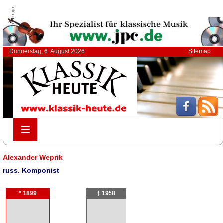
Anzeige
Donnerstag, 6. August 2026
Sitemap
≡
≡
Alexander Weprik
russ. Komponist
* 1899
† 1958