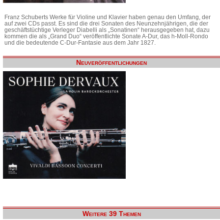
Franz Schuberts Werke für Violine und Klavier haben genau den Umfang, der
auf zwei CDs passt. Es sind die drei Sonaten des Neunzehnjährigen, die der
geschäftstüchtige Verleger Diabelli als „Sonatinen“ herausgegeben hat, dazu
kommen die als „Grand Duo“ veröffentlichte Sonate A-Dur, das h-Moll-Rondo
und die bedeutende C-Dur-Fantasie aus dem Jahr 1827.
Neuveröffentlichungen
Weitere 39 Themen