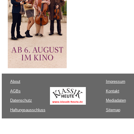
About
Impressum
AGBs
Kontakt
Datenschutz
Mediadaten
Haftungsausschluss
Sitemap