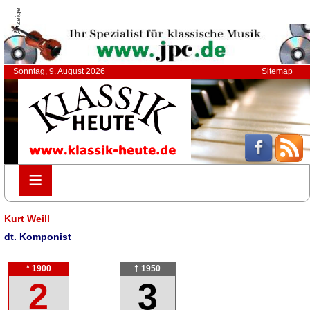
Anzeige
Sonntag, 9. August 2026
Sitemap
≡
≡
Kurt Weill
dt. Komponist
* 1900
† 1950
2
3