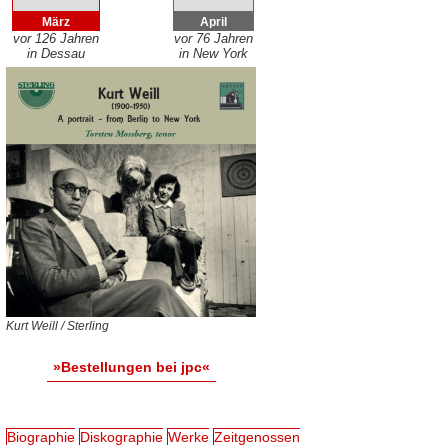
März
April
vor 126 Jahren
vor 76 Jahren
in Dessau
in New York
Kurt Weill / Sterling
»Bestellungen bei jpc«
Biographie
Diskographie
Werke
Zeitgenossen