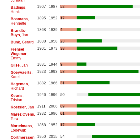
Jurriaan
1907
1987
52
Badings
,
Henk
1895
1952
17
Bosmans
,
Henriëtte
1868
1939
4
Brandts-
Buys
, Jan
1888
1958
23
Bunk
, Gerard
1901
1973
38
Frensel
Wegener
,
Emmy
1881
1944
9
Gilse
, Jan
1923
1993
58
Goeyvaerts
,
Karel
1882
1966
31
Hageman
,
Richard
1946
1996
50
Keuris
,
Tristan
1911
2006
69
Koetsier
, Jan
1932
1996
61
Marez Oyens
,
Tera
1868
1952
17
Mortelmans
,
Lodewijk
1950
2015
54
Oortmerssen
,