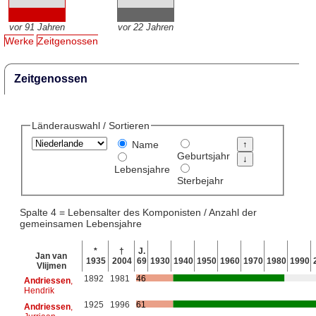
vor 91 Jahren
vor 22 Jahren
Werke
Zeitgenossen
Zeitgenossen
Länderauswahl / Sortieren
Name
Geburtsjahr
Lebensjahre
Sterbejahr
Spalte 4 = Lebensalter des Komponisten / Anzahl der
gemeinsamen Lebensjahre
*
†
J.
Jan van
1935
2004
69
1930
1940
1950
1960
1970
1980
1990
Vlijmen
1892
1981
46
Andriessen
,
Hendrik
1925
1996
61
Andriessen
,