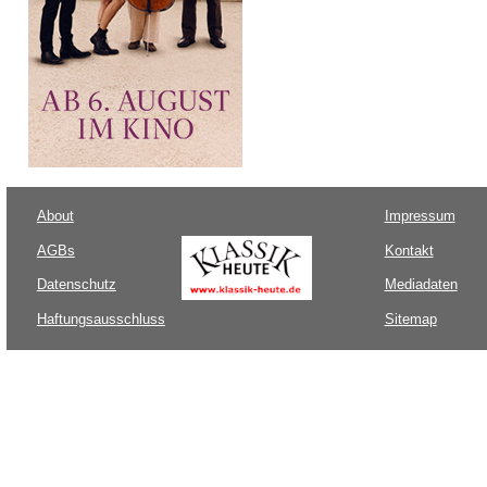
About
Impressum
AGBs
Kontakt
Datenschutz
Mediadaten
Haftungsausschluss
Sitemap