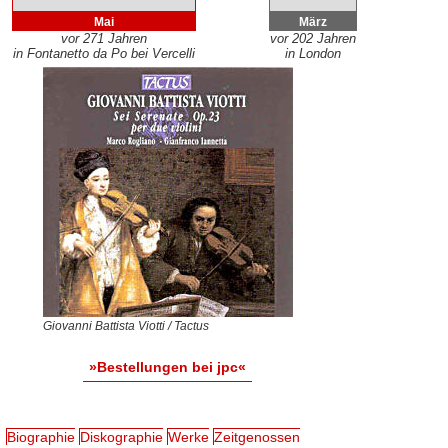
Mai
März
vor 271 Jahren
vor 202 Jahren
in Fontanetto da Po bei Vercelli
in London
Giovanni Battista Viotti / Tactus
»Bestellungen bei jpc«
Biographie
Diskographie
Werke
Zeitgenossen