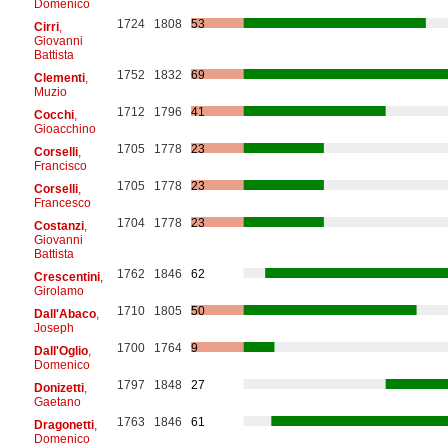
Domenico
1724
1808
53
Cirri
,
Giovanni
Battista
1752
1832
69
Clementi
,
Muzio
1712
1796
41
Cocchi
,
Gioacchino
1705
1778
23
Corselli
,
Francisco
1705
1778
23
Corselli
,
Francesco
1704
1778
23
Costanzi
,
Giovanni
Battista
1762
1846
62
Crescentini
,
Girolamo
1710
1805
50
Dall'Abaco
,
Joseph
1700
1764
9
Dall'Oglio
,
Domenico
1797
1848
27
Donizetti
,
Gaetano
1763
1846
61
Dragonetti
,
Domenico