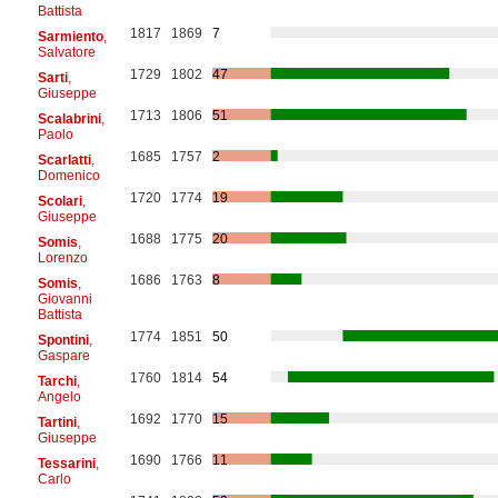
Battista
1817
1869
7
Sarmiento
,
Salvatore
1729
1802
47
Sarti
,
Giuseppe
1713
1806
51
Scalabrini
,
Paolo
1685
1757
2
Scarlatti
,
Domenico
1720
1774
19
Scolari
,
Giuseppe
1688
1775
20
Somis
,
Lorenzo
1686
1763
8
Somis
,
Giovanni
Battista
1774
1851
50
Spontini
,
Gaspare
1760
1814
54
Tarchi
,
Angelo
1692
1770
15
Tartini
,
Giuseppe
1690
1766
11
Tessarini
,
Carlo