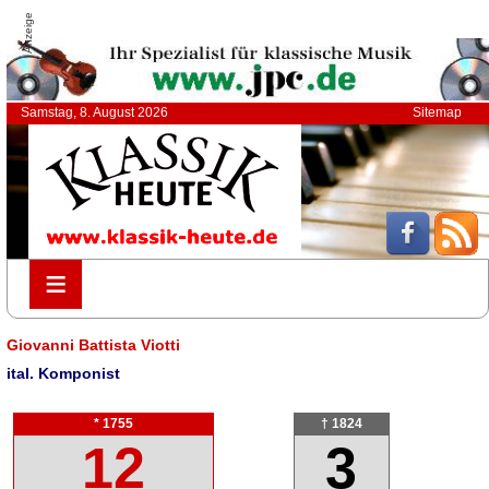
Anzeige
Samstag, 8. August 2026
Sitemap
≡
≡
Giovanni Battista Viotti
ital. Komponist
* 1755
† 1824
12
3