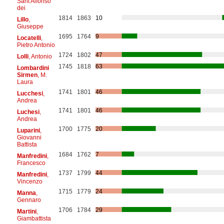
Sant'Alfonso
dei
1814
1863
10
Lillo
,
Giuseppe
1695
1764
9
Locatelli
,
Pietro Antonio
1724
1802
47
Lolli
, Antonio
1745
1818
63
Lombardini
Sirmen
, M.
Laura
1741
1801
46
Lucchesi
,
Andrea
1741
1801
46
Luchesi
,
Andrea
1700
1775
20
Luparini
,
Giovanni
Battista
1684
1762
7
Manfredini
,
Francesco
1737
1799
44
Manfredini
,
Vincenzo
1715
1779
24
Manna
,
Gennaro
1706
1784
29
Martini
,
Giambattista