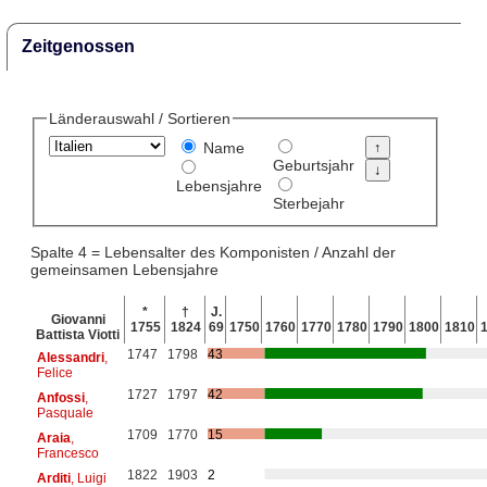
Zeitgenossen
Länderauswahl / Sortieren
Name
Geburtsjahr
Lebensjahre
Sterbejahr
Spalte 4 = Lebensalter des Komponisten / Anzahl der
gemeinsamen Lebensjahre
*
†
J.
Giovanni
1755
1824
69
1750
1760
1770
1780
1790
1800
1810
Battista Viotti
1747
1798
43
Alessandri
,
Felice
1727
1797
42
Anfossi
,
Pasquale
1709
1770
15
Araia
,
Francesco
1822
1903
2
Arditi
, Luigi