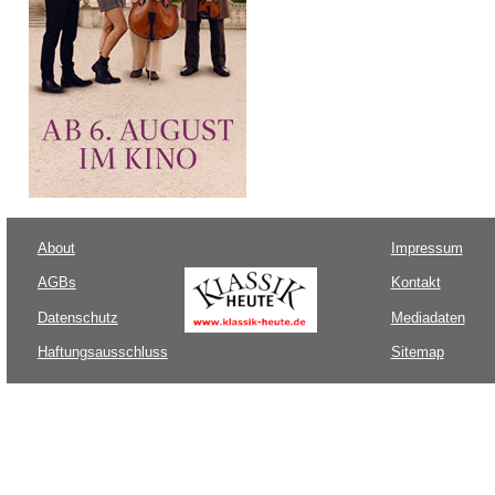
About
Impressum
AGBs
Kontakt
Datenschutz
Mediadaten
Haftungsausschluss
Sitemap