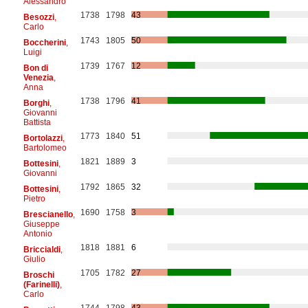
Alessandro
1738
1798
43
Besozzi
,
Carlo
1743
1805
50
Boccherini
,
Luigi
1739
1767
12
Bon di
Venezia
,
Anna
1738
1796
41
Borghi
,
Giovanni
Battista
1773
1840
51
Bortolazzi
,
Bartolomeo
1821
1889
3
Bottesini
,
Giovanni
1792
1865
32
Bottesini
,
Pietro
1690
1758
3
Brescianello
,
Giuseppe
Antonio
1818
1881
6
Briccialdi
,
Giulio
1705
1782
27
Broschi
(Farinelli)
,
Carlo
1744
1798
43