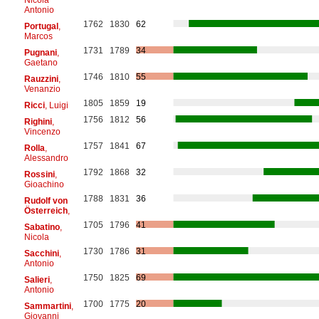
Antonio
1762
1830
62
Portugal
,
Marcos
1731
1789
34
Pugnani
,
Gaetano
1746
1810
55
Rauzzini
,
Venanzio
1805
1859
19
Ricci
, Luigi
1756
1812
56
Righini
,
Vincenzo
1757
1841
67
Rolla
,
Alessandro
1792
1868
32
Rossini
,
Gioachino
1788
1831
36
Rudolf von
Österreich
,
1705
1796
41
Sabatino
,
Nicola
1730
1786
31
Sacchini
,
Antonio
1750
1825
69
Salieri
,
Antonio
1700
1775
20
Sammartini
,
Giovanni