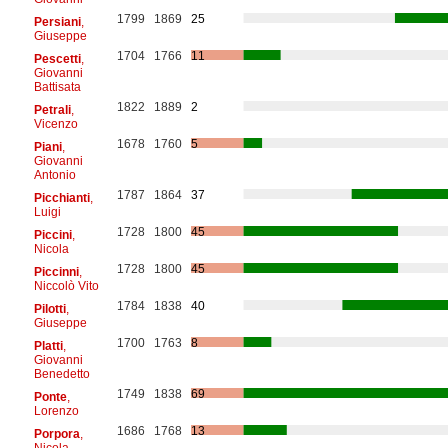
1799
1869
25
Persiani
,
Giuseppe
1704
1766
11
Pescetti
,
Giovanni
Battisata
1822
1889
2
Petrali
,
Vicenzo
1678
1760
5
Piani
,
Giovanni
Antonio
1787
1864
37
Picchianti
,
Luigi
1728
1800
45
Piccini
,
Nicola
1728
1800
45
Piccinni
,
Niccolò Vito
1784
1838
40
Pilotti
,
Giuseppe
1700
1763
8
Platti
,
Giovanni
Benedetto
1749
1838
69
Ponte
,
Lorenzo
1686
1768
13
Porpora
,
Nicola