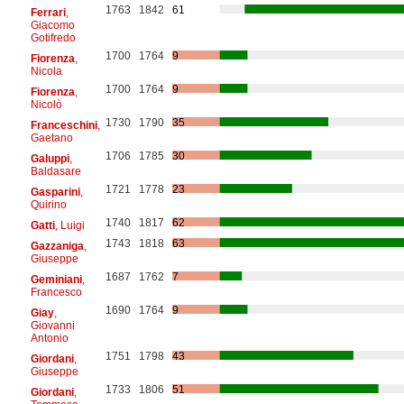
1763
1842
61
Ferrari
,
Giacomo
Gotifredo
1700
1764
9
Fiorenza
,
Nicola
1700
1764
9
Fiorenza
,
Nicolò
1730
1790
35
Franceschini
,
Gaetano
1706
1785
30
Galuppi
,
Baldasare
1721
1778
23
Gasparini
,
Quirino
1740
1817
62
Gatti
, Luigi
1743
1818
63
Gazzaniga
,
Giuseppe
1687
1762
7
Geminiani
,
Francesco
1690
1764
9
Giay
,
Giovanni
Antonio
1751
1798
43
Giordani
,
Giuseppe
1733
1806
51
Giordani
,