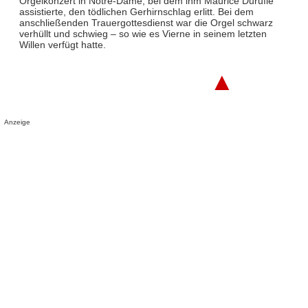
Orgelkonzert in Notre-Dame, bei dem ihm Maurice Duruflé
assistierte, den tödlichen Gerhirnschlag erlitt. Bei dem
anschließenden Trauergottesdienst war die Orgel schwarz
verhüllt und schwieg – so wie es Vierne in seinem letzten
Willen verfügt hatte.
▲
Anzeige