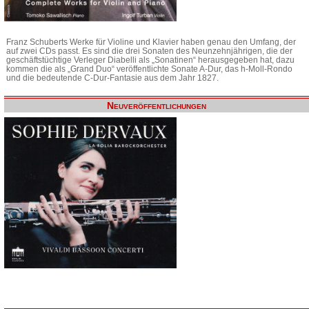
Franz Schuberts Werke für Violine und Klavier haben genau den Umfang, der
auf zwei CDs passt. Es sind die drei Sonaten des Neunzehnjährigen, die der
geschäftstüchtige Verleger Diabelli als „Sonatinen“ herausgegeben hat, dazu
kommen die als „Grand Duo“ veröffentlichte Sonate A-Dur, das h-Moll-Rondo
und die bedeutende C-Dur-Fantasie aus dem Jahr 1827.
Neuveröffentlichungen