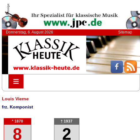
Anzeige
Donnerstag, 6. August 2026
Sitemap
≡
≡
Louis Vierne
frz. Komponist
* 1870
† 1937
8
2