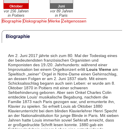
Oktober
Juni
vor 156 Jahren
vor 89 Jahren
in Poitiers
in Paris
Biographie
Diskographie
Werke
Zeitgenossen
Biographie
Am 2. Juni 2017 jährte sich zum 80. Mal der Todestag eines
der bedeutendsten französischen Organisten und
Komponisten des 19./20. Jahrhunderts: während einer
Improvisation bei einem Orgelkonzert erlitt
Louis Vierne
am
Spieltisch „seiner“ Orgel in Notre-Dame einen Gehirnschlag,
an dessen Folgen er am 2. Juni 1837 starb. Mit einem
Schicksalsschlag begann auch sein Leben: er wurde am 8.
Oktober 1870 in Poitiers mit einer schweren
Sehbehinderung geboren. Aber sein Onkel Charles Colin
entdeckte Louis' musikalische Begabung, nachdem die
Familie 1873 nach Paris gezogen war, und ermunterte ihn,
Klavier zu spielen. So erhielt Louis ab Oktober 1880
Klavierunterricht bei dem blinden Klavierlehrer Henri Specht
an der Nationalinstitution für junge Blinde in Paris. Mit sieben
Jahren hatte Louis immerhin soviel Sehkraft erreicht, dass
er großgedruckte Schrift lesen konnte. 1880 gab ein