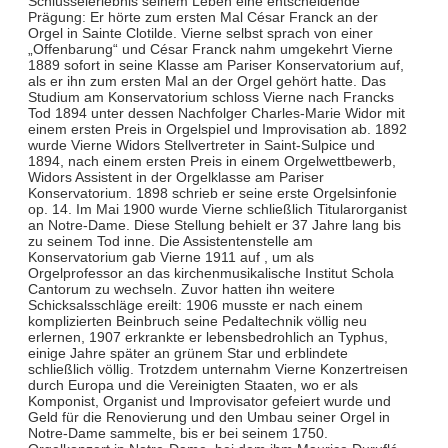
Schlüsselerlebnis seinem Leben eine entscheidende
Prägung: Er hörte zum ersten Mal César Franck an der
Orgel in Sainte Clotilde. Vierne selbst sprach von einer
„Offenbarung“ und César Franck nahm umgekehrt Vierne
1889 sofort in seine Klasse am Pariser Konservatorium auf,
als er ihn zum ersten Mal an der Orgel gehört hatte. Das
Studium am Konservatorium schloss Vierne nach Francks
Tod 1894 unter dessen Nachfolger Charles-Marie Widor mit
einem ersten Preis in Orgelspiel und Improvisation ab. 1892
wurde Vierne Widors Stellvertreter in Saint-Sulpice und
1894, nach einem ersten Preis in einem Orgelwettbewerb,
Widors Assistent in der Orgelklasse am Pariser
Konservatorium. 1898 schrieb er seine erste Orgelsinfonie
op. 14. Im Mai 1900 wurde Vierne schließlich Titularorganist
an Notre-Dame. Diese Stellung behielt er 37 Jahre lang bis
zu seinem Tod inne. Die Assistentenstelle am
Konservatorium gab Vierne 1911 auf , um als
Orgelprofessor an das kirchenmusikalische Institut Schola
Cantorum zu wechseln. Zuvor hatten ihn weitere
Schicksalsschläge ereilt: 1906 musste er nach einem
komplizierten Beinbruch seine Pedaltechnik völlig neu
erlernen, 1907 erkrankte er lebensbedrohlich an Typhus,
einige Jahre später an grünem Star und erblindete
schließlich völlig. Trotzdem unternahm Vierne Konzertreisen
durch Europa und die Vereinigten Staaten, wo er als
Komponist, Organist und Improvisator gefeiert wurde und
Geld für die Renovierung und den Umbau seiner Orgel in
Notre-Dame sammelte, bis er bei seinem 1750.