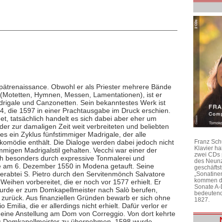
 Spätrenaissance. Obwohl er als Priester mehrere Bände
 (Motetten, Hymnen, Messen, Lamentationen), ist er
drigale und Canzonetten. Sein bekanntestes Werk ist
, die 1597 in einer Prachtausgabe im Druck erschien.
et, tatsächlich handelt es sich dabei aber eher um
er zur damaligen Zeit weit verbreiteten und beliebten
es ein Zyklus fünfstimmiger Madrigale, der alle
fkomödie enthält. Die Dialoge werden dabei jedoch nicht
Franz Sch
Klavier h
immigen Madrigalstil gehalten. Vecchi war einer der
zwei CDs 
ich besonders durch expressive Tonmalerei und
des Neunz
de am 6. Dezember 1550 in Modena getauft. Seine
geschäftst
inerabtei S. Pietro durch den Servitenmönch Salvatore
„Sonatine
kommen di
Weihen vorbereitet, die er noch vor 1577 erhielt. Er
Sonate A-
wurde er zum Domkapellmeister nach Salò berufen,
bedeutend
 zurück. Aus finanziellen Gründen bewarb er sich ohne
1827.
Emilia, die er allerdings nicht erhielt. Dafür verlor er
6 eine Anstellung am Dom von Correggio. Von dort kehrte
ls Domkapellmeister zu übernehmen. 1598 wurde