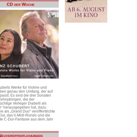
CD der Woche
uberts Werke für Violine und
aben genau den Umfang, der auf
passt. Es sind die drei Sonaten
ehnjährigen, die der
üchtige Verleger Diabelli als
n“ herausgegeben hat, dazu
e als „Grand Duo“ veröffentlichte
Dur, das h-Moll-Rondo und die
e C-Dur-Fantasie aus dem Jahr
Neuveröffentlichungen