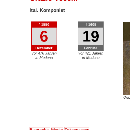
ital. Komponist
* 1550
† 1605
6
19
Dezember
Februar
vor 476 Jahren
vor 421 Jahren
in Modena
in Modena
Oraz
Biographie
Werke
Zeitgenossen