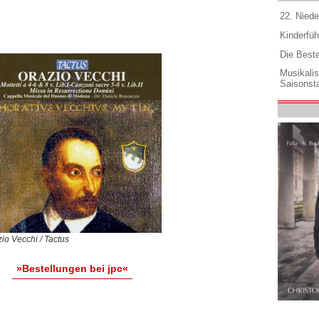
22. Niede
Kinderfüh
Die Best
Musikali
Saisonsta
io Vecchi / Tactus
»Bestellungen bei jpc«