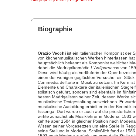
Biographie
Orazio Vecchi
ist ein italienischer Komponist der
von kirchenmusikalischen Werken hinterlassen hat
hauptsächlich bekannt als Komponist weltlicher Ma
dabei die Madrigalkomödie
L'Anfiparnasso
von 1594
Diese wird häufig als Vorläuferin der Oper bezeichn
einen der wenigen geglückten Versuche, ein Stück d
Commedia dell'arte in Musik zu setzen. Im Kern ist 
Elemente und Charaktere der italienischen Stegrei
solistisch geführt, sondern sind ebenfalls im fünfst
besten Madrigalisten seiner Zeit, dessen Werke s
musikalische Textgestaltung auszeichnen. Er wur
musikalische Ausbildung erhielt er in der Benedikt
Essenga. Dort wurde er auch auf die priesterlichen 
wirkte zunächst als Musiklehrer in Modena. 1581 
kehrte aber 1584 in gleicher Position nach Modena
Wissen seiner Vorgesetzten um eine Stelle in Reggio 
seine Stellung in Modena. Schließlich fand er 158
1593 nach Modena zurück, um erneut die Stelle a