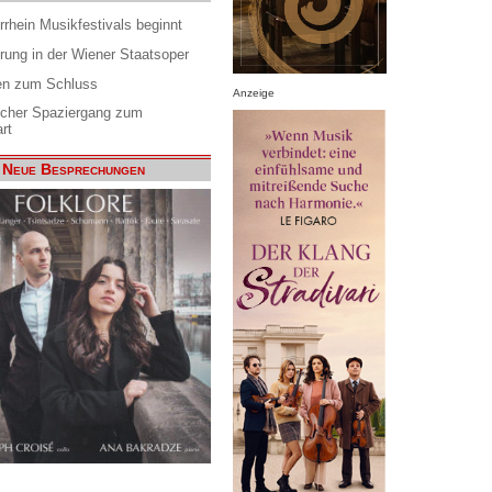
rrhein Musikfestivals beginnt
rung in der Wiener Staatsoper
en zum Schluss
Anzeige
scher Spaziergang zum
rt
Neue Besprechungen